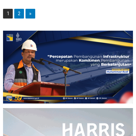
1
2
»