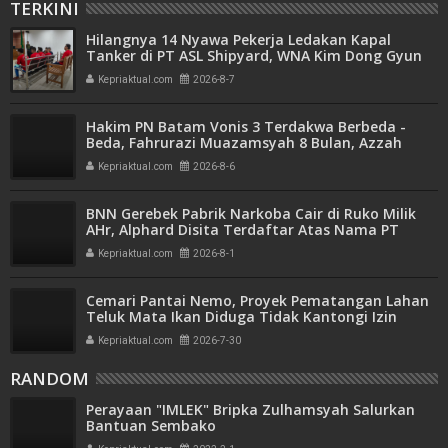
TERKINI
Hilangnya 14 Nyawa Pekerja Ledakan Kapal
Tanker di PT ASL Shipyard, WNA Kim Dong Gyun
Hanya Dituntut 1 Tahun 6 Bulan
Kepriaktual.com
2026-8-7
Hakim PN Batam Vonis 3 Terdakwa Berbeda -
Beda, Fahrurazi Muazamsyah 8 Bulan, Azzah
Azzurah dan Risma Divonis 2 Tahun 6 Bulan
Kepriaktual.com
2026-8-6
BNN Gerebek Pabrik Narkoba Cair di Ruko Milik
AHr, Alphard Disita Terdaftar Atas Nama PT
Mitra Usaha Properti
Kepriaktual.com
2026-8-1
Cemari Pantai Nemo, Proyek Pematangan Lahan
Teluk Mata Ikan Diduga Tidak Kantongi Izin
Amdal
Kepriaktual.com
2026-7-30
RANDOM
Perayaan "IMLEK" Bripka Zulhamsyah Salurkan
Bantuan Sembako