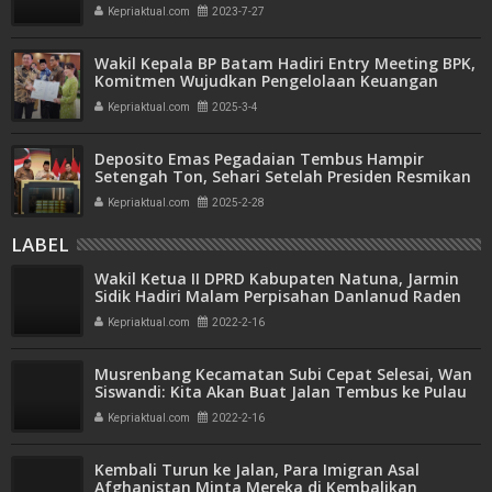
Kepriaktual.com
2023-7-27
Wakil Kepala BP Batam Hadiri Entry Meeting BPK,
Komitmen Wujudkan Pengelolaan Keuangan
Transparan dan Akuntabel
Kepriaktual.com
2025-3-4
Deposito Emas Pegadaian Tembus Hampir
Setengah Ton, Sehari Setelah Presiden Resmikan
Bank Emas
Kepriaktual.com
2025-2-28
LABEL
Wakil Ketua II DPRD Kabupaten Natuna, Jarmin
Sidik Hadiri Malam Perpisahan Danlanud Raden
Sadjad
Kepriaktual.com
2022-2-16
Musrenbang Kecamatan Subi Cepat Selesai, Wan
Siswandi: Kita Akan Buat Jalan Tembus ke Pulau
Panjang
Kepriaktual.com
2022-2-16
Kembali Turun ke Jalan, Para Imigran Asal
Afghanistan Minta Mereka di Kembalikan