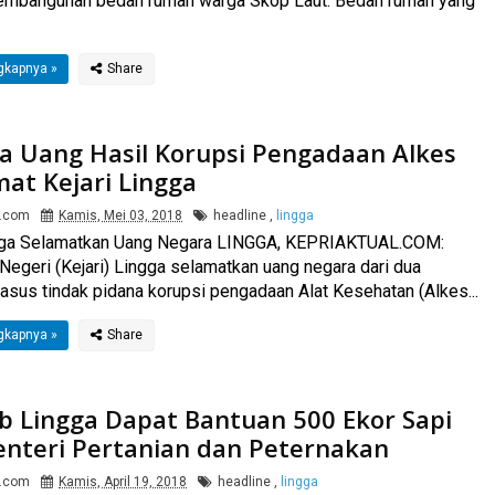
embangunan bedah rumah warga Skop Laut. Bedah rumah yang
gkapnya »
ta Uang Hasil Korupsi Pengadaan Alkes
mat Kejari Lingga
l.com
Kamis, Mei 03, 2018
headline
,
lingga
ngga Selamatkan Uang Negara LINGGA, KEPRIAKTUAL.COM:
Negeri (Kejari) Lingga selamatkan uang negara dari dua
asus tindak pidana korupsi pengadaan Alat Kesehatan (Alkes...
gkapnya »
 Lingga Dapat Bantuan 500 Ekor Sapi
enteri Pertanian dan Peternakan
l.com
Kamis, April 19, 2018
headline
,
lingga