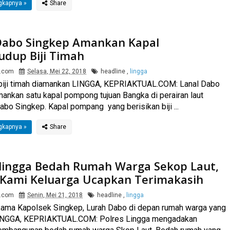
gkapnya »
Dabo Singkep Amankan Kapal
udup Biji Timah
l.com
Selasa, Mei 22, 2018
headline
,
lingga
 biji timah diamankan LINGGA, KEPRIAKTUAL.COM: Lanal Dabo
ankan satu kapal pompong tujuan Bangka di perairan laut
bo Singkep. Kapal pompang yang berisikan biji ...
gkapnya »
 lingga Bedah Rumah Warga Sekop Laut,
: Kami Keluarga Ucapkan Terimakasih
l.com
Senin, Mei 21, 2018
headline
,
lingga
ama Kapolsek Singkep, Lurah Dabo di depan rumah warga yang
INGGA, KEPRIAKTUAL.COM: Polres Lingga mengadakan