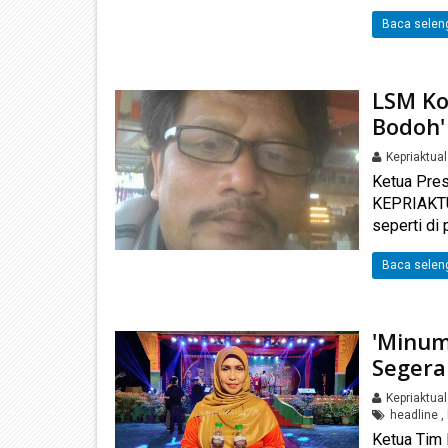
Baca selen
LSM Ko
Bodoh'
Kepriaktua
Ketua Pres
KEPRIAKTU
seperti di
Baca selen
'Minum
Segera
Kepriaktua
headline
,
Ketua Tim 