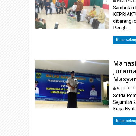
Kepriaktua
Sambutan 
KEPRIAKTU
dibarengi 
Pengh...
Baca selen
Mahasi
Jurama
Masya
Kepriaktua
Setda Pem
Sejumlah 2
Kerja Nyat
Baca selen