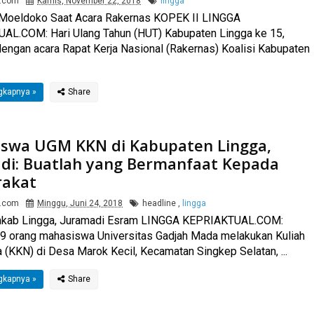
l.com
Kamis, November 22, 2018
lingga
Moeldoko Saat Acara Rakernas KOPEK II LINGGA
AL.COM: Hari Ulang Tahun (HUT) Kabupaten Lingga ke 15,
dengan acara Rapat Kerja Nasional (Rakernas) Koalisi Kabupaten
gkapnya »
swa UGM KKN di Kabupaten Lingga,
di: Buatlah yang Bermanfaat Kepada
rakat
l.com
Minggu, Juni 24, 2018
headline
,
lingga
kab Lingga, Juramadi Esram LINGGA KEPRIAKTUAL.COM:
9 orang mahasiswa Universitas Gadjah Mada melakukan Kuliah
a (KKN) di Desa Marok Kecil, Kecamatan Singkep Selatan, ...
gkapnya »