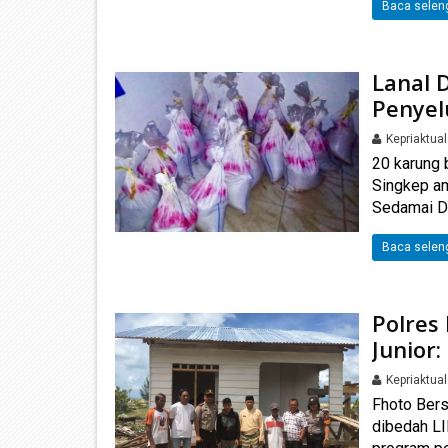
Baca selen
Lanal 
Penyel
Kepriaktua
20 karung
Singkep am
Sedamai Da
Baca selen
Polres
Junior
Kepriaktua
Fhoto Bers
dibedah L