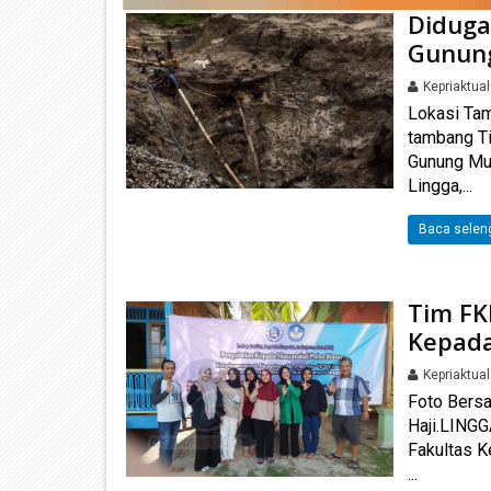
Diduga
Gunung
Kepriaktua
Lokasi Ta
tambang Ti
Gunung Mu
Lingga,...
Baca selen
Tim FK
Kepada
Kepriaktua
Foto Bersa
Haji.LING
Fakultas K
...