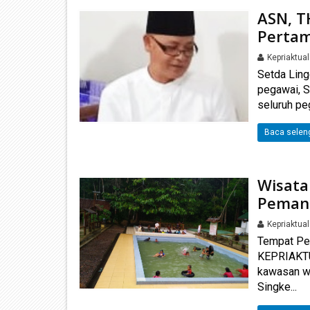
ASN, T
Pertam
Kepriaktua
Setda Lin
pegawai, 
seluruh pe
Baca selen
Wisata
Pemand
Kepriaktua
Tempat Pe
KEPRIAKTUA
kawasan wi
Singke...