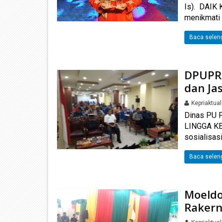
Is). DAIK 
menikmati 
Baca selen
DPUPR 
dan Ja
Kepriaktua
Dinas PU P
LINGGA KE
sosialisas
Baca selen
Moeldo
Rakern