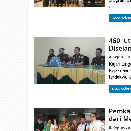
program p
di...
Baca selen
460 ju
Disela
Kepriaktua
Kejari Li
Kejaksaan 
terdakwa k
Baca selen
Pemkab
dari M
Kepriaktua