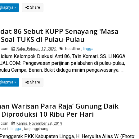
gkapnya »
dat 86 Sebut KUPP Senayang 'Masa
 Soal TUKS di Pulau-Pulau
l.com
Rabu, Februari 12, 2020
headline
,
lingga
idium Kelompok Diskusi Anti 86, Ta'in Komari, SS. LINGGA
AL.COM: Pengawasan perijinan pelabuhan di pulau-pulau,
 pulau Cempa, Benan, Bukit diduga minim pengawasanya. ...
gkapnya »
an Warisan Para Raja’ Gunung Daik
 Diproduksi 10 Ribu Per Hari
l.com
Kamis, November 28, 2019
kepri
,
lingga
,
tanjungpinang
Penggerak PKK Kabupaten Lingga, H. Heryulita Alias W. (Fhoto: