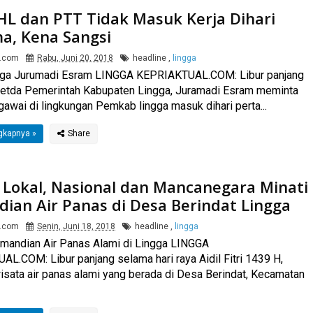
HL dan PTT Tidak Masuk Kerja Dihari
a, Kena Sangsi
l.com
Rabu, Juni 20, 2018
headline
,
lingga
gga Jurumadi Esram LINGGA KEPRIAKTUAL.COM: Libur panjang
Setda Pemerintah Kabupaten Lingga, Juramadi Esram meminta
gawai di lingkungan Pemkab lingga masuk dihari perta...
gkapnya »
 Lokal, Nasional dan Mancanegara Minati
ian Air Panas di Desa Berindat Lingga
l.com
Senin, Juni 18, 2018
headline
,
lingga
mandian Air Panas Alami di Lingga LINGGA
L.COM: Libur panjang selama hari raya Aidil Fitri 1439 H,
sata air panas alami yang berada di Desa Berindat, Kecamatan