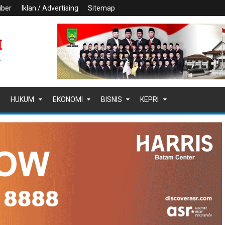
iber
Iklan / Advertising
Sitemap
HUKUM
EKONOMI
BISNIS
KEPRI