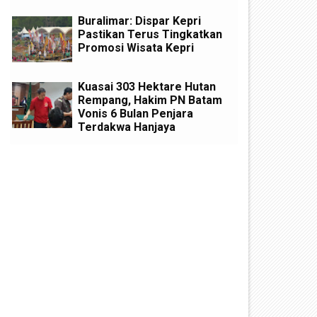
Buralimar: Dispar Kepri
Pastikan Terus Tingkatkan
Promosi Wisata Kepri
Kuasai 303 Hektare Hutan
Rempang, Hakim PN Batam
Vonis 6 Bulan Penjara
Terdakwa Hanjaya
Minuman Warisan Para Raja’
DPUPR Gelar Sosialisasi UU
unung Daik Segera Diproduksi 10
Pengadaan Barang dan Jasa
ibu Per Hari