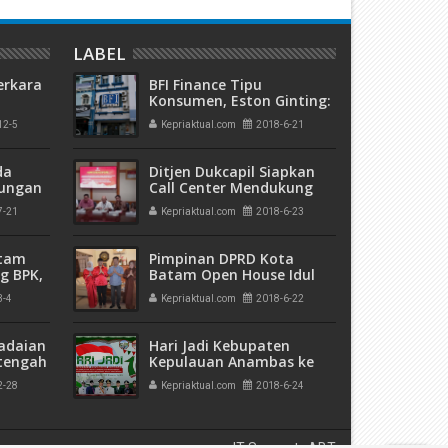
LABEL
erkara
BFI Finance Tipu
Konsumen, Eston Ginting:
Masalah Ini Saya Bawa ke
12-5
Kepriaktual.com
2018-6-21
kuman
Jalur Hukum
 Mati"
da
Ditjen Dukcapil Siapkan
rungan
Call Center Mendukung
 Bulan
Terwujudnya Pilkada
7-21
Kepriaktual.com
2018-6-23
Serentak
atam
Pimpinan DPRD Kota
g BPK,
Batam Open House Idul
an
Fitri
3-4
Kepriaktual.com
2018-6-22
ngan
adaian
Hari Jadi Kebupaten
tengah
Kepulauan Anambas ke
h
10, Pemkab Anambas
2-28
Kepriaktual.com
2018-6-24
 Bank
Gelar Festival Tarian dan
Hiburan Malam
IT Support : ABT