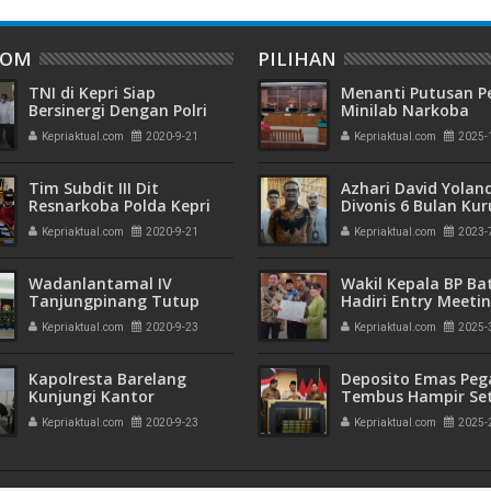
DOM
PILIHAN
TNI di Kepri Siap
Menanti Putusan P
Bersinergi Dengan Polri
Minilab Narkoba
Kawal Pilkada 2020
Terdakwa Touzen
Kepriaktual.com
2020-9-21
Kepriaktual.com
2025-
"Loloskah dari Hu
Seumur Hidup atau
Tim Subdit III Dit
Azhari David Yolan
Resnarkoba Polda Kepri
Divonis 6 Bulan Ku
Amankan Sabu 1,5 Kg,
dan Rehabilitasi 10
Kepriaktual.com
2020-9-21
Kepriaktual.com
2023-
Lima Pelaku Terancam
Hukuman Mati
Wadanlantamal IV
Wakil Kepala BP B
Tanjungpinang Tutup
Hadiri Entry Meetin
Latihan Hukum
Komitmen Wujudk
Kepriaktual.com
2020-9-23
Kepriaktual.com
2025-
Humaniter Internasional
Pengelolaan Keua
dan HAM
Transparan dan
Akuntabel
Kapolresta Barelang
Deposito Emas Peg
Kunjungi Kantor
Tembus Hampir Se
Pemenangan Lukita, Yos
Ton, Sehari Setela
Kepriaktual.com
2020-9-23
Kepriaktual.com
2025-
Guntur: Tetap Jaga
Presiden Resmikan
Protokol Kesehatan
Emas