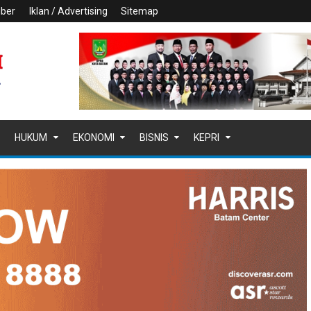
iber
Iklan / Advertising
Sitemap
HUKUM
EKONOMI
BISNIS
KEPRI