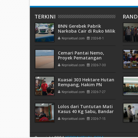
TERKINI
RAN
BNN Gerebek Pabrik
Narkoba Cair di Ruko Milik
AHr, Alphard Disita
Kepriaktual.com
2026-8-1
Terdaftar Atas Nama PT
Mitra Usaha Properti
Cemari Pantai Nemo,
Proyek Pematangan
Lahan Teluk Mata Ikan
Kepriaktual.com
2026-7-30
Diduga Tidak Kantongi
Izin Amdal
Kuasai 303 Hektare Hutan
Rempang, Hakim PN
Batam Vonis 6 Bulan
Kepriaktual.com
2026-7-27
Penjara Terdakwa
Hanjaya
Lolos dari Tuntutan Mati
Kasus 40 Kg Sabu, Bandar
Narkoba Masri Diadili
Kepriaktual.com
2026-7-15
Perkara TPPU Aset
Miliaran
Copyright 2024
KEPRIAKTUAL.COM