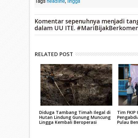
Tags
headline
,
lingga
Komentar sepenuhnya menjadi tan
dalam UU ITE. #MariBijakBerkomen
RELATED POST
 Pemilukada
Diduga Tambang Timah Ilegal di
Tim FKIP
unda"
Hutan Lindung Gunung Muncung
Pengabdi
Lingga Kembali Beroperasi
Pulau Ben