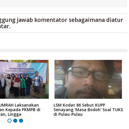
ggung jawab komentator sebagaimana diatur
tar.
 UMRAH Laksanakan
LSM Kodat 86 Sebut KUPP
'
an Kepada PKMPB di
Senayang 'Masa Bodoh' Soal TUKS
G
an, Lingga
di Pulau-Pulau
R