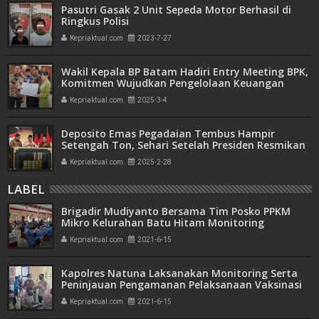
Pasutri Gasak 2 Unit Sepeda Motor Berhasil di
Ringkus Polisi
Kepriaktual.com
2023-7-27
Wakil Kepala BP Batam Hadiri Entry Meeting BPK,
Komitmen Wujudkan Pengelolaan Keuangan
Transparan dan Akuntabel
Kepriaktual.com
2025-3-4
Deposito Emas Pegadaian Tembus Hampir
Setengah Ton, Sehari Setelah Presiden Resmikan
Bank Emas
Kepriaktual.com
2025-2-28
LABEL
Brigadir Mudiyanto Bersama Tim Posko PPKM
Mikro Kelurahan Batu Hitam Monitoring
Pelaksanaan Vaksinasi Covid-19
Kepriaktual.com
2021-6-15
Kapolres Natuna Laksanakan Monitoring Serta
Peninjauan Pengamanan Pelaksanaan Vaksinasi
Kepriaktual.com
2021-6-15