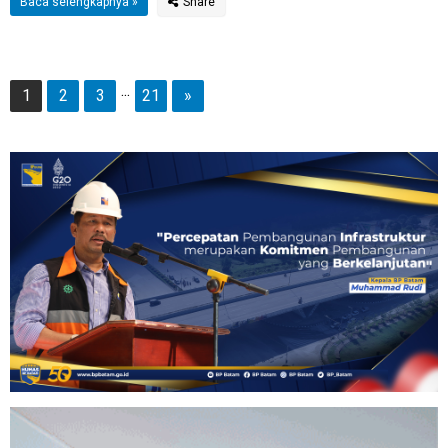
Baca selengkapnya »
...
1
2
3
21
»