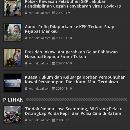
Polsek Kawasan Pelabuhan SBP Lakukan
Pendisiplinan Cegah Penyebaran Virus Covid-19
Kepriaktual.com
2020-11-9
Aunur Rofiq Dilaporkan ke KPK Terkait Suap
Pejabat Menkeu
Kepriaktual.com
2020-11-10
Presiden Jokowi Anugerahkan Gelar Pahlawan
Nasional kepada Enam Tokoh
Kepriaktual.com
2020-11-10
Kuasa Hukum dan Keluarga Korban Pembunuhan
Kawal Persidangan, Didi: Kami Mau Terdakwa
Dihukum Seberat-beratnya
Kepriaktual.com
2020-11-10
PILIHAN
Tindak Pidana Love Scamming, 88 Orang Pelaku
Ditangkap Polda Kepri dan Polisi Cina di Batam
Kepriaktual.com
2023-8-31