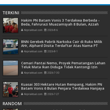
TERKINI
Hakim PN Batam Vonis 3 Terdakwa Berbeda -
Beda, Fahrurazi Muazamsyah 8 Bulan, Azzah
Azzurah dan Risma Divonis 2 Tahun 6 Bulan
Kepriaktual.com
2026-8-6
BNN Gerebek Pabrik Narkoba Cair di Ruko Milik
AHr, Alphard Disita Terdaftar Atas Nama PT
Mitra Usaha Properti
Kepriaktual.com
2026-8-1
Cemari Pantai Nemo, Proyek Pematangan Lahan
Teluk Mata Ikan Diduga Tidak Kantongi Izin
Amdal
Kepriaktual.com
2026-7-30
Kuasai 303 Hektare Hutan Rempang, Hakim PN
Batam Vonis 6 Bulan Penjara Terdakwa Hanjaya
Kepriaktual.com
2026-7-27
RANDOM