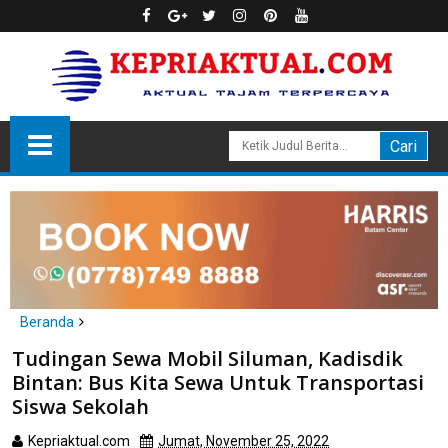
Beranda
Bintan
kepri
Tudingan Sewa Mobil Siluman, Kadisdik
Tudingan Sewa Mobil Siluman, Kadisdik Bintan: Bus Kita Sewa
Bintan: Bus Kita Sewa Untuk Transportasi
Untuk Transportasi Siswa Sekolah
Siswa Sekolah
Kepriaktual.com
Jumat, November 25, 2022
Dibaca
kali