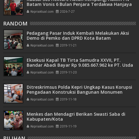
Batam Vonis 6 Bulan Penjara Terdakwa Hanjaya
Kepriaktual.com
2026-7-27
RANDOM
Pedagang Pasar Induk Kembali Melakukan Aksi
Demo di Pemko dan DPRD Kota Batam
Kepriaktual.com
2019-11-21
Eksekusi Kapal TB Tirta Samudra XXVII, PT.
Bandar Abadi Bayar Rp 9.085.667.962 ke PT. Usda
Seroja Jaya
Kepriaktual.com
2019-11-20
Ditreskrimsus Polda Kepri Ungkap Kasus Korupsi
Pengadaan Konstruksi Bangunan Monumen
Bahasa Melayu Tahap II
Kepriaktual.com
2019-11-18
Menkes dan Mendagri Berikan Swasti Saba di
Kabupaten/Kota
Kepriaktual.com
2019-11-19
PILIHAN