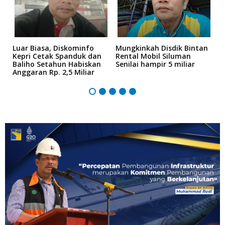
Luar Biasa, Diskominfo
Mungkinkah Disdik Bintan
P
Kepri Cetak Spanduk dan
Rental Mobil Siluman
D
Baliho Setahun Habiskan
Senilai hampir 5 miliar
K
t
Anggaran Rp. 2,5 Miliar
2
j