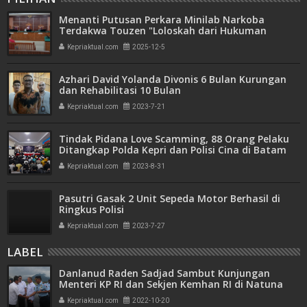
Menanti Putusan Perkara Minilab Narkoba
Terdakwa Touzen "Loloskah dari Hukuman
Seumur Hidup atau Mati"
Kepriaktual.com
2025-12-5
Azhari David Yolanda Divonis 6 Bulan Kurungan
dan Rehabilitasi 10 Bulan
Kepriaktual.com
2023-7-21
Tindak Pidana Love Scamming, 88 Orang Pelaku
Ditangkap Polda Kepri dan Polisi Cina di Batam
Kepriaktual.com
2023-8-31
Pasutri Gasak 2 Unit Sepeda Motor Berhasil di
Ringkus Polisi
Kepriaktual.com
2023-7-27
LABEL
Danlanud Raden Sadjad Sambut Kunjungan
Menteri KP RI dan Sekjen Kemhan RI di Natuna
Kepriaktual.com
2022-10-20