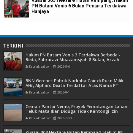
Kuasai 303 Hektare Hutan Rempang, Hakim
PN Batam Vonis 6 Bulan Penjara Terdakwa
Hanjaya
TERKINI
Hakim PN Batam Vonis 3 Terdakwa Berbeda -
Beda, Fahrurazi Muazamsyah 8 Bulan, Azzah
Azzurah dan Risma Divonis 2 Tahun 6 Bulan
Kepriaktual.com
2026-8-6
BNN Gerebek Pabrik Narkoba Cair di Ruko Milik
AHr, Alphard Disita Terdaftar Atas Nama PT
Mitra Usaha Properti
Kepriaktual.com
2026-8-1
Cemari Pantai Nemo, Proyek Pematangan Lahan
Teluk Mata Ikan Diduga Tidak Kantongi Izin
Amdal
Kepriaktual.com
2026-7-30
Kuasai 303 Hektare Hutan Rempang, Hakim PN