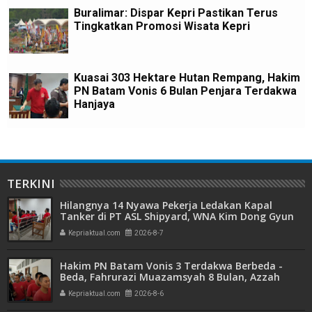
Buralimar: Dispar Kepri Pastikan Terus
Tingkatkan Promosi Wisata Kepri
Kuasai 303 Hektare Hutan Rempang, Hakim
PN Batam Vonis 6 Bulan Penjara Terdakwa
Hanjaya
TERKINI
Hilangnya 14 Nyawa Pekerja Ledakan Kapal
Tanker di PT ASL Shipyard, WNA Kim Dong Gyun
Hanya Dituntut 1 Tahun 6 Bulan
Kepriaktual.com
2026-8-7
Hakim PN Batam Vonis 3 Terdakwa Berbeda -
Beda, Fahrurazi Muazamsyah 8 Bulan, Azzah
Azzurah dan Risma Divonis 2 Tahun 6 Bulan
Kepriaktual.com
2026-8-6