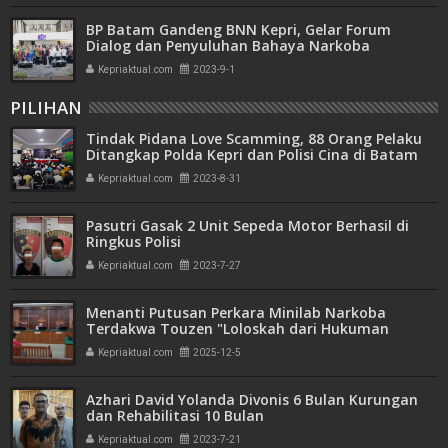
BP Batam Gandeng BNN Kepri, Gelar Forum
Dialog dan Penyuluhan Bahaya Narkoba
Kepriaktual.com
2023-9-1
PILIHAN
Tindak Pidana Love Scamming, 88 Orang Pelaku
Ditangkap Polda Kepri dan Polisi Cina di Batam
Kepriaktual.com
2023-8-31
Pasutri Gasak 2 Unit Sepeda Motor Berhasil di
Ringkus Polisi
Kepriaktual.com
2023-7-27
Menanti Putusan Perkara Minilab Narkoba
Terdakwa Touzen "Loloskah dari Hukuman
Seumur Hidup atau Mati"
Kepriaktual.com
2025-12-5
Azhari David Yolanda Divonis 6 Bulan Kurungan
dan Rehabilitasi 10 Bulan
Kepriaktual.com
2023-7-21