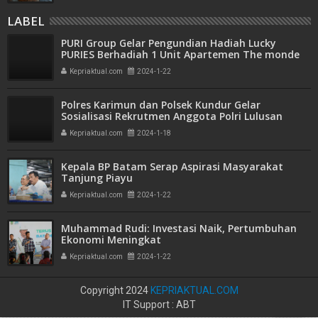
LABEL
PURI Group Gelar Pengundian Hadiah Lucky
PURIES Berhadiah 1 Unit Apartemen The monde
Citu
Kepriaktual.com
2024-1-22
Polres Karimun dan Polsek Kundur Gelar
Sosialisasi Rekrutmen Anggota Polri Lulusan
SMA/SMK, D-1, D-3, D-4 dan S-1 Tahun 2024
Kepriaktual.com
2024-1-18
Kepala BP Batam Serap Aspirasi Masyarakat
Tanjung Piayu
Kepriaktual.com
2024-1-22
Muhammad Rudi: Investasi Naik, Pertumbuhan
Ekonomi Meningkat
Kepriaktual.com
2024-1-22
Copyright 2024
KEPRIAKTUAL.COM
IT Support : ABT