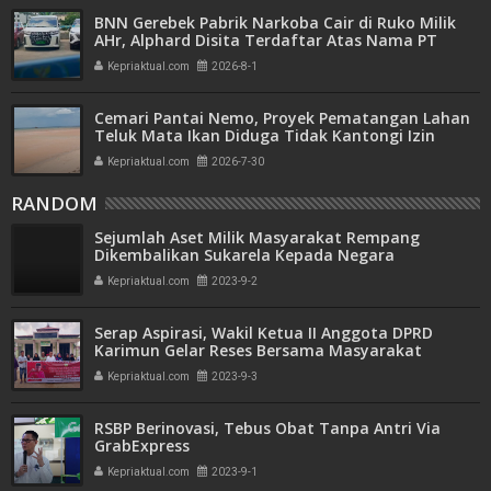
BNN Gerebek Pabrik Narkoba Cair di Ruko Milik
AHr, Alphard Disita Terdaftar Atas Nama PT
Mitra Usaha Properti
Kepriaktual.com
2026-8-1
Cemari Pantai Nemo, Proyek Pematangan Lahan
Teluk Mata Ikan Diduga Tidak Kantongi Izin
Amdal
Kepriaktual.com
2026-7-30
RANDOM
Sejumlah Aset Milik Masyarakat Rempang
Dikembalikan Sukarela Kepada Negara
Kepriaktual.com
2023-9-2
Serap Aspirasi, Wakil Ketua II Anggota DPRD
Karimun Gelar Reses Bersama Masyarakat
Kepriaktual.com
2023-9-3
RSBP Berinovasi, Tebus Obat Tanpa Antri Via
GrabExpress
Kepriaktual.com
2023-9-1