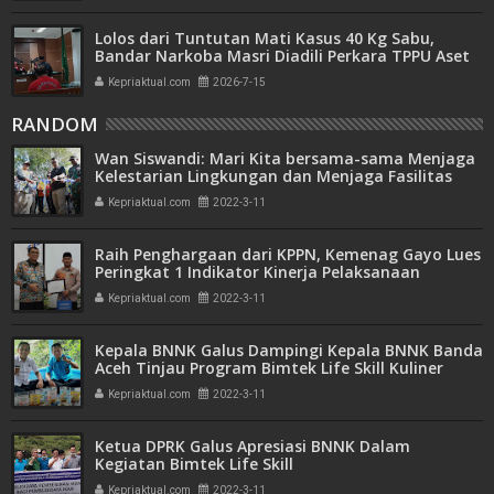
Lolos dari Tuntutan Mati Kasus 40 Kg Sabu,
Bandar Narkoba Masri Diadili Perkara TPPU Aset
Miliaran
Kepriaktual.com
2026-7-15
RANDOM
Wan Siswandi: Mari Kita bersama-sama Menjaga
Kelestarian Lingkungan dan Menjaga Fasilitas
Objek Wisata di Natuna
Kepriaktual.com
2022-3-11
Raih Penghargaan dari KPPN, Kemenag Gayo Lues
Peringkat 1 Indikator Kinerja Pelaksanaan
Anggaran 2021
Kepriaktual.com
2022-3-11
Kepala BNNK Galus Dampingi Kepala BNNK Banda
Aceh Tinjau Program Bimtek Life Skill Kuliner
Desa Singah Mulo
Kepriaktual.com
2022-3-11
Ketua DPRK Galus Apresiasi BNNK Dalam
Kegiatan Bimtek Life Skill
Kepriaktual.com
2022-3-11