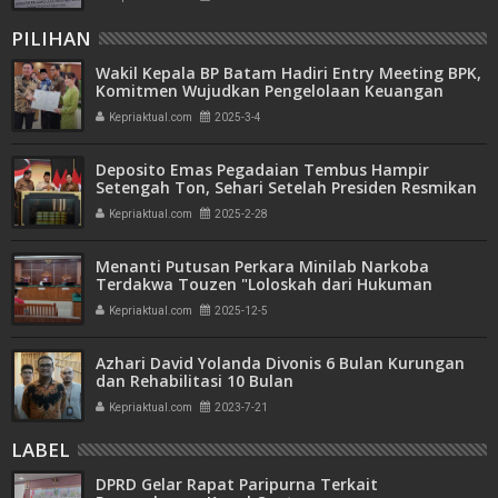
PILIHAN
Wakil Kepala BP Batam Hadiri Entry Meeting BPK,
Komitmen Wujudkan Pengelolaan Keuangan
Transparan dan Akuntabel
Kepriaktual.com
2025-3-4
Deposito Emas Pegadaian Tembus Hampir
Setengah Ton, Sehari Setelah Presiden Resmikan
Bank Emas
Kepriaktual.com
2025-2-28
Menanti Putusan Perkara Minilab Narkoba
Terdakwa Touzen "Loloskah dari Hukuman
Seumur Hidup atau Mati"
Kepriaktual.com
2025-12-5
Azhari David Yolanda Divonis 6 Bulan Kurungan
dan Rehabilitasi 10 Bulan
Kepriaktual.com
2023-7-21
LABEL
DPRD Gelar Rapat Paripurna Terkait