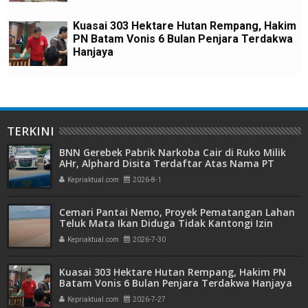
Kuasai 303 Hektare Hutan Rempang, Hakim
PN Batam Vonis 6 Bulan Penjara Terdakwa
Hanjaya
TERKINI
BNN Gerebek Pabrik Narkoba Cair di Ruko Milik
AHr, Alphard Disita Terdaftar Atas Nama PT
Mitra Usaha Properti
Kepriaktual.com
2026-8-1
Cemari Pantai Nemo, Proyek Pematangan Lahan
Teluk Mata Ikan Diduga Tidak Kantongi Izin
Amdal
Kepriaktual.com
2026-7-30
Kuasai 303 Hektare Hutan Rempang, Hakim PN
Batam Vonis 6 Bulan Penjara Terdakwa Hanjaya
Kepriaktual.com
2026-7-27