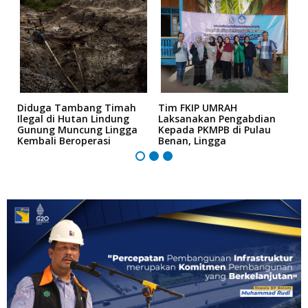
U
Diduga Tambang Timah
Tim FKIP UMRAH
L
Ilegal di Hutan Lindung
Laksanakan Pengabdian
S
Gunung Muncung Lingga
Kepada PKMPB di Pulau
S
Kembali Beroperasi
Benan, Lingga