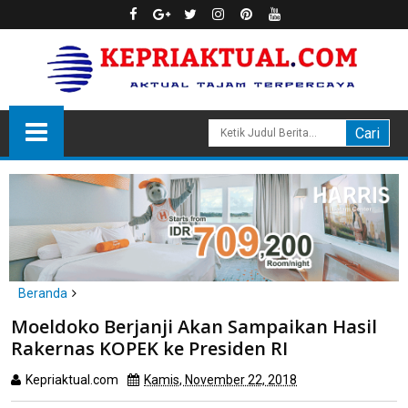
Beranda
lingga
Moeldoko Berjanji Akan Sampaikan Hasil
Moeldoko Berjanji Akan Sampaikan Hasil Rakernas KOPEK ke
Rakernas KOPEK ke Presiden RI
Presiden RI
Kepriaktual.com
Kamis, November 22, 2018
Dibaca
kali