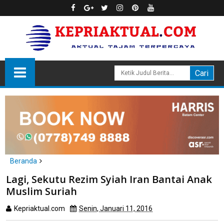
Beranda
dunia
Lagi, Sekutu Rezim Syiah Iran Bantai Anak
Lagi, Sekutu Rezim Syiah Iran Bantai Anak Muslim Suriah
Muslim Suriah
Kepriaktual.com
Senin, Januari 11, 2016
Dibaca
kali