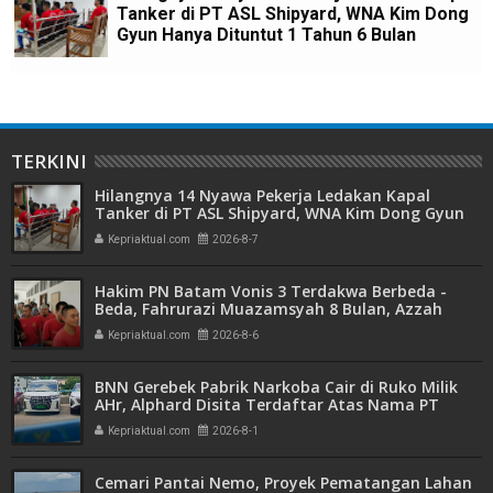
Tanker di PT ASL Shipyard, WNA Kim Dong
Gyun Hanya Dituntut 1 Tahun 6 Bulan
TERKINI
Hilangnya 14 Nyawa Pekerja Ledakan Kapal
Tanker di PT ASL Shipyard, WNA Kim Dong Gyun
Hanya Dituntut 1 Tahun 6 Bulan
Kepriaktual.com
2026-8-7
Hakim PN Batam Vonis 3 Terdakwa Berbeda -
Beda, Fahrurazi Muazamsyah 8 Bulan, Azzah
Azzurah dan Risma Divonis 2 Tahun 6 Bulan
Kepriaktual.com
2026-8-6
BNN Gerebek Pabrik Narkoba Cair di Ruko Milik
AHr, Alphard Disita Terdaftar Atas Nama PT
Mitra Usaha Properti
Kepriaktual.com
2026-8-1
Cemari Pantai Nemo, Proyek Pematangan Lahan