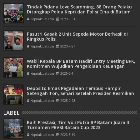
Tindak Pidana Love Scamming, 88 Orang Pelaku
Ditangkap Polda Kepri dan Polisi Cina di Batam
Kepriaktual.com
2023-8-31
Pasutri Gasak 2 Unit Sepeda Motor Berhasil di
Ringkus Polisi
Kepriaktual.com
2023-7-27
Wakil Kepala BP Batam Hadiri Entry Meeting BPK,
Komitmen Wujudkan Pengelolaan Keuangan
Transparan dan Akuntabel
Kepriaktual.com
2025-3-4
Deposito Emas Pegadaian Tembus Hampir
Setengah Ton, Sehari Setelah Presiden Resmikan
Bank Emas
Kepriaktual.com
2025-2-28
LABEL
Raih Prestasi, Tim Voli Putra BP Batam Juara II
Turnamen PBVSI Batam Cup 2023
Kepriaktual.com
2023-3-19