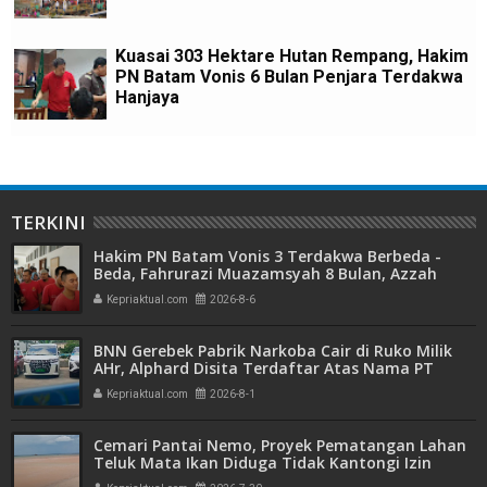
Kuasai 303 Hektare Hutan Rempang, Hakim
PN Batam Vonis 6 Bulan Penjara Terdakwa
Hanjaya
TERKINI
Hakim PN Batam Vonis 3 Terdakwa Berbeda -
Beda, Fahrurazi Muazamsyah 8 Bulan, Azzah
Azzurah dan Risma Divonis 2 Tahun 6 Bulan
Kepriaktual.com
2026-8-6
BNN Gerebek Pabrik Narkoba Cair di Ruko Milik
AHr, Alphard Disita Terdaftar Atas Nama PT
Mitra Usaha Properti
Kepriaktual.com
2026-8-1
Cemari Pantai Nemo, Proyek Pematangan Lahan
Teluk Mata Ikan Diduga Tidak Kantongi Izin
Amdal