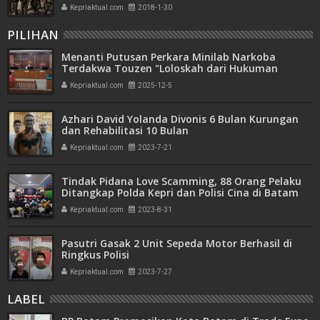
Kepriaktual.com
2018-1-30
PILIHAN
Menanti Putusan Perkara Minilab Narkoba
Terdakwa Touzen "Loloskah dari Hukuman
Seumur Hidup atau Mati"
Kepriaktual.com
2025-12-5
Azhari David Yolanda Divonis 6 Bulan Kurungan
dan Rehabilitasi 10 Bulan
Kepriaktual.com
2023-7-21
Tindak Pidana Love Scamming, 88 Orang Pelaku
Ditangkap Polda Kepri dan Polisi Cina di Batam
Kepriaktual.com
2023-8-31
Pasutri Gasak 2 Unit Sepeda Motor Berhasil di
Ringkus Polisi
Kepriaktual.com
2023-7-27
LABEL