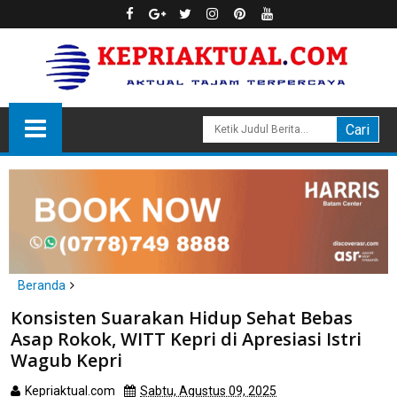
Beranda
Batam
Konsisten Suarakan Hidup Sehat Bebas
Konsisten Suarakan Hidup Sehat Bebas Asap Rokok, WITT Kepri
Asap Rokok, WITT Kepri di Apresiasi Istri
di Apresiasi Istri Wagub Kepri
Wagub Kepri
Kepriaktual.com
Sabtu, Agustus 09, 2025
Dibaca
kali