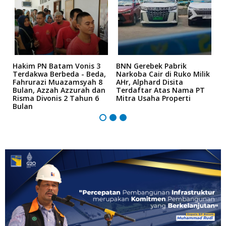
n
Hakim PN Batam Vonis 3
BNN Gerebek Pabrik
C
Terdakwa Berbeda - Beda,
Narkoba Cair di Ruko Milik
P
Fahrurazi Muazamsyah 8
AHr, Alphard Disita
T
Bulan, Azzah Azzurah dan
Terdaftar Atas Nama PT
T
Risma Divonis 2 Tahun 6
Mitra Usaha Properti
Bulan