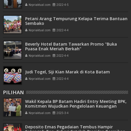
Kepriaktual.com
2022-4-5
Petani Arang Tempurung Kelapa Terima Bantuan
Sembako
Kepriaktual.com
2022-4-4
Beverly Hotel Batam Tawarkan Promo "Buka
Puasa Enak Meriah Berkah"
Kepriaktual.com
2022-4-4
Judi Togel, Siji Kian Marak di Kota Batam
Kepriaktual.com
2022-4-4
PILIHAN
Wakil Kepala BP Batam Hadiri Entry Meeting BPK,
Komitmen Wujudkan Pengelolaan Keuangan
Transparan dan Akuntabel
Kepriaktual.com
2025-3-4
Deposito Emas Pegadaian Tembus Hampir