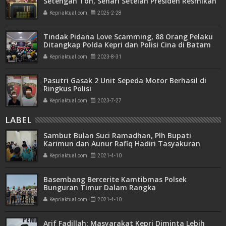
Setengah Ton, Sehari Setelah Presiden Resmikan
Bank Emas
Kepriaktual.com
2025-2-28
Tindak Pidana Love Scamming, 88 Orang Pelaku
Ditangkap Polda Kepri dan Polisi Cina di Batam
Kepriaktual.com
2023-8-31
Pasutri Gasak 2 Unit Sepeda Motor Berhasil di
Ringkus Polisi
Kepriaktual.com
2023-7-27
LABEL
Sambut Bulan Suci Ramadhan, Plh Bupati
Karimun dan Aunur Rafiq Hadiri Tasyakuran
Kepriaktual.com
2021-4-10
Basembang Bercerite Kamtibmas Polsek
Bunguran Timur Dalam Rangka
Mensosialisasikan Karhutla dan Covid-19
Kepriaktual.com
2021-4-10
Arif Fadillah: Masyarakat Kepri Diminta Lebih