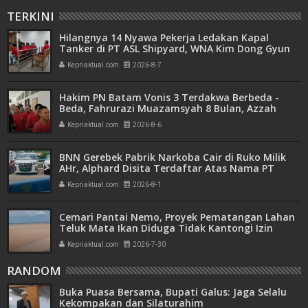
TERKINI
Hilangnya 14 Nyawa Pekerja Ledakan Kapal
Tanker di PT ASL Shipyard, WNA Kim Dong Gyun
Hanya Dituntut 1 Tahun 6 Bulan
Kepriaktual.com
2026-8-7
Hakim PN Batam Vonis 3 Terdakwa Berbeda -
Beda, Fahrurazi Muazamsyah 8 Bulan, Azzah
Azzurah dan Risma Divonis 2 Tahun 6 Bulan
Kepriaktual.com
2026-8-6
BNN Gerebek Pabrik Narkoba Cair di Ruko Milik
AHr, Alphard Disita Terdaftar Atas Nama PT
Mitra Usaha Properti
Kepriaktual.com
2026-8-1
Cemari Pantai Nemo, Proyek Pematangan Lahan
Teluk Mata Ikan Diduga Tidak Kantongi Izin
Amdal
Kepriaktual.com
2026-7-30
RANDOM
Buka Puasa Bersama, Bupati Galus: Jaga Selalu
Kekompakan dan Silaturahim