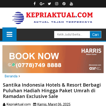
Beranda
Batam
Santika Indonesia Hotels & Resort Berbagi
Santika Indonesia Hotels & Resort Berbagi Puluhan Hadiah
Puluhan Hadiah Hingga Paket Umrah di
Hingga Paket Umrah di Ramadan Exclusive Sale
Ramadan Exclusive Sale
Kepriaktual.com
Kamis, Maret 06, 2025
Dibaca
kali