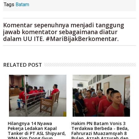
Tags
Batam
Komentar sepenuhnya menjadi tanggung
jawab komentator sebagaimana diatur
dalam UU ITE. #MariBijakBerkomentar.
RELATED POST
Hilangnya 14 Nyawa
Hakim PN Batam Vonis 3
B
r
Pekerja Ledakan Kapal
Terdakwa Berbeda - Beda,
N
Tanker di PT ASL Shipyard,
Fahrurazi Muazamsyah 8
A
an
WNA Kim Dong Gyun
Bulan, Azzah Azzurah dan
T