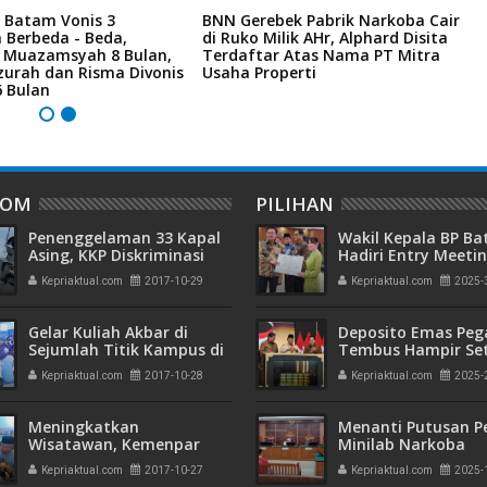
 Batam Vonis 3
BNN Gerebek Pabrik Narkoba Cair
C
 Berbeda - Beda,
di Ruko Milik AHr, Alphard Disita
P
i Muazamsyah 8 Bulan,
Terdaftar Atas Nama PT Mitra
I
zurah dan Risma Divonis
Usaha Properti
A
6 Bulan
DOM
PILIHAN
Penenggelaman 33 Kapal
Wakil Kepala BP B
Asing, KKP Diskriminasi
Hadiri Entry Meetin
Wartawan untuk Meliput
Komitmen Wujudk
Kepriaktual.com
2017-10-29
Kepriaktual.com
2025-
Pengelolaan Keua
Transparan dan
Akuntabel
Gelar Kuliah Akbar di
Deposito Emas Peg
Sejumlah Titik Kampus di
Tembus Hampir Se
Kepri, Ribuan Mahasisiwa
Ton, Sehari Setela
Kepriaktual.com
2017-10-28
Kepriaktual.com
2025-
Sorakkan "No
Presiden Resmikan
Radikalisme, No ISIS, No
Emas
Teroris"
Meningkatkan
Menanti Putusan P
Wisatawan, Kemenpar
Minilab Narkoba
Gelar Kemilau Sumatera
Terdakwa Touzen
Kepriaktual.com
2017-10-27
Kepriaktual.com
2025-
"Loloskah dari Hu