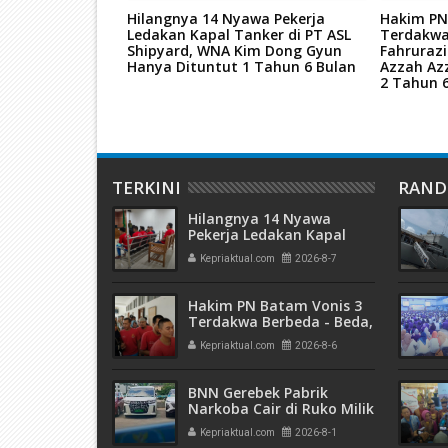
tan Mati Kasus
Hilangnya 14 Nyawa Pekerja
Hakim PN
ar Narkoba
Ledakan Kapal Tanker di PT ASL
Terdakwa
kara TPPU Aset
Shipyard, WNA Kim Dong Gyun
Fahruraz
Hanya Dituntut 1 Tahun 6 Bulan
Azzah Az
2 Tahun 
TERKINI
RAN
Hilangnya 14 Nyawa
Pekerja Ledakan Kapal
Tanker di PT ASL Shipyard,
Kepriaktual.com
2026-8-7
WNA Kim Dong Gyun
Hanya Dituntut 1 Tahun 6
Bulan
Hakim PN Batam Vonis 3
Terdakwa Berbeda - Beda,
Fahrurazi Muazamsyah 8
Kepriaktual.com
2026-8-6
Bulan, Azzah Azzurah dan
Risma Divonis 2 Tahun 6
Bulan
BNN Gerebek Pabrik
Narkoba Cair di Ruko Milik
AHr, Alphard Disita
Kepriaktual.com
2026-8-1
Terdaftar Atas Nama PT