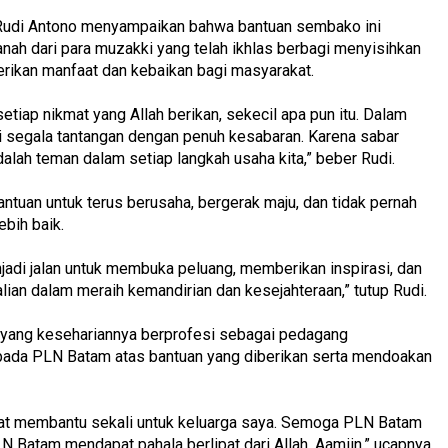
 Rudi Antono menyampaikan bahwa bantuan sembako ini
h dari para muzakki yang telah ikhlas berbagi menyisihkan
rikan manfaat dan kebaikan bagi masyarakat.
setiap nikmat yang Allah berikan, sekecil apa pun itu. Dalam
i segala tantangan dengan penuh kesabaran. Karena sabar
alah teman dalam setiap langkah usaha kita,” beber Rudi.
ntuan untuk terus berusaha, bergerak maju, dan tidak pernah
ebih baik.
jadi jalan untuk membuka peluang, memberikan inspirasi, dan
an dalam meraih kemandirian dan kesejahteraan,” tutup Rudi.
, yang kesehariannya berprofesi sebagai pedagang
pada PLN Batam atas bantuan yang diberikan serta mendoakan
ngat membantu sekali untuk keluarga saya. Semoga PLN Batam
Batam mendapat pahala berlipat dari Allah. Aamiin,” ucapnya.