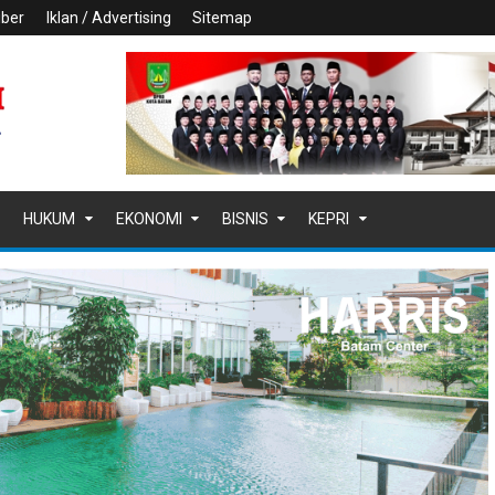
iber
Iklan / Advertising
Sitemap
HUKUM
EKONOMI
BISNIS
KEPRI