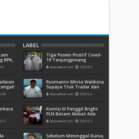
 Bulan Penjara Terdakwa
Masri Diadili Perkara TPPU A
anjaya
Miliaran
LABEL
atam
Tiga Pasien Positif Covid-
g BPK,
19 Tanjungpinang
an
Dinyatakan Sembuh
3-4
Kepriaktual.com
2020-5-5
ngan
adaian
Rusmanto Minta Walikota
tengah
Supaya Truk Trailer dan
h
Kendaraan Berat Lainya
2-28
Kepriaktual.com
2020-5-5
 Bank
Tidak Lewat Southlink
erkara
Komisi III Panggil Bright
PLN Batam Akibat Ada
Keluhan dari Masyarakat
12-5
Kepriaktual.com
2020-5-5
kuman
 Mati"
da
Sebelum Meninggal Dunia,