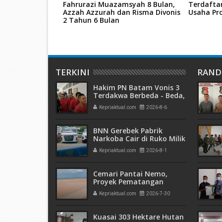
Fahrurazi Muazamsyah 8 Bulan,
Terdafta
Azzah Azzurah dan Risma Divonis
Usaha Pro
2 Tahun 6 Bulan
TERKINI
RAN
Hakim PN Batam Vonis 3
Terdakwa Berbeda - Beda,
Fahrurazi Muazamsyah 8
Kepriaktual.com
2026-8-6
Bulan, Azzah Azzurah dan
Risma Divonis 2 Tahun 6
Bulan
BNN Gerebek Pabrik
Narkoba Cair di Ruko Milik
AHr, Alphard Disita
Kepriaktual.com
2026-8-1
Terdaftar Atas Nama PT
Mitra Usaha Properti
Cemari Pantai Nemo,
Proyek Pematangan
Lahan Teluk Mata Ikan
Kepriaktual.com
2026-7-30
Diduga Tidak Kantongi
Izin Amdal
Kuasai 303 Hektare Hutan