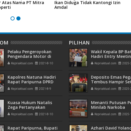
r Atas Nama PT Mitra
Ikan Diduga Tidak Kantongi Izin
6
perti
Amdal
H
DOM
PILIHAN
Pelaku Pengeroyokan
Wakil Kepala BP B
Pengendara Motor di
Hadiri Entry Meetin
Pinggir Jalan Baloi Kebun
Komitmen Wujudk
Kepriaktual.com
2021-8-10
Kepriaktual.com
2025-
Diamankan Unit Unit
Pengelolaan Keua
Reskrim Polsek Batam
Transparan dan
Kota
Akuntabel
Kapolres Natuna Hadiri
Deposito Emas Peg
Rapat Paripurna DPRD
Tembus Hampir Se
Natuna
Ton, Sehari Setela
Kepriaktual.com
2021-8-9
Kepriaktual.com
2025-
Presiden Resmikan
Emas
Kuasa Hukum Natalis
Menanti Putusan P
Zega Pertanyakan
Minilab Narkoba
Kejelasan Penyidikan
Terdakwa Touzen
Kepriaktual.com
2021-8-10
Kepriaktual.com
2025-
Kasus Klienya
"Loloskah dari Hu
Seumur Hidup atau
Rapat Paripurna, Bupati
Azhari David Yolan