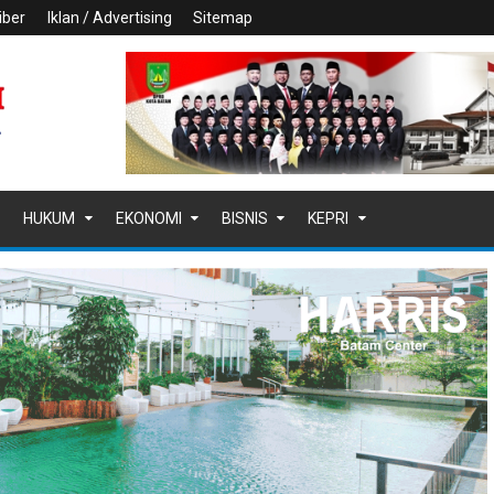
iber
Iklan / Advertising
Sitemap
HUKUM
EKONOMI
BISNIS
KEPRI