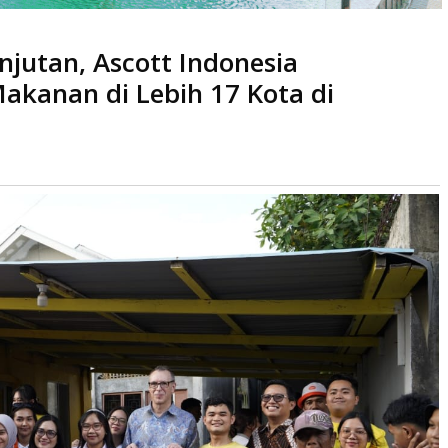
jutan, Ascott Indonesia
istribusikan 5000 Kotak Makanan di Lebih 17 Kota di Indonesia
akanan di Lebih 17 Kota di
ca
kali