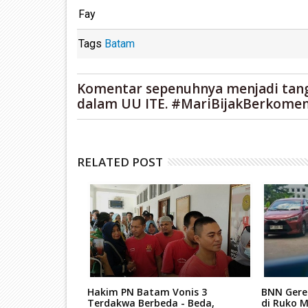
Fay
Tags
Batam
Komentar sepenuhnya menjadi tan
dalam UU ITE. #MariBijakBerkomen
RELATED POST
re Hutan
Hakim PN Batam Vonis 3
BNN Gere
nya Dituntut 7
Terdakwa Berbeda - Beda,
di Ruko M