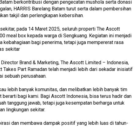
atam berkontribusi dengan pengecatan mushola serta donasi
ggalan, HARRIS Barelang Batam turut serta dalam pembersihan
kan takjil dan perlengkapan kebersihan.
ekitar, pada 14 Maret 2025, seluruh properti The Ascott
 meal box kepada warga di Sengkuang. Kegiatan ini menjadi
kebahagiaan bagi penerima, tetapi juga mempererat rasa
s sekitar
y Director Brand & Marketing, The Ascott Limited – Indonesia,
 Takes Part Ramadan telah menjadi lebih dari sekadar inisiatif
gai sebuah perusahaan.
au lebih banyak komunitas, dan melibatkan lebih banyak tim
berarti bagi kami. Bagi Ascott Indonesia, bisa terus hadir dan
uah tanggung jawab, tetapi juga kesempatan berharga untuk
n lingkungan sekitar.
spirasi dan membawa dampak positif yang lebih luas di tahun-