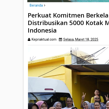
Beranda
Batam
Perkuat Komitmen Berkelan
Perkuat Komitmen Berkelanjutan, Ascott Indonesia D
Distribusikan 5000 Kotak M
Indonesia
Kepriaktual.com
Selasa, Maret 18, 2025
Diba