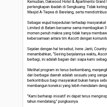
Kemudian, Oakwood Hotel & Apartments Grand B
perlengkapan ibadah di Sengkuang. Tidak ketin
Masjid A-Taqwa di Barelang, serta mendistribusi
Sebagai wujud kepedulian terhadap masyarakat s
Limited di Batam bersama-sama membagikan 300
momen penuh makna yang tidak hanya membawa 
kebersamaan antara tim Ascott dengan komunita
Sejalan dengan hal tersebut, Irene Janti, Countr
menambahkan, “Seiring berjalannya waktu, Ascott
berbagi, ini adalah bagian dari siapa kami seba
Melihat program ini terus berkembang, menjangk
dari berbagai daerah adalah sesuatu yang sangat 
berkontribusi bagi masyarakat bukan hanya seb
membangun koneksi yang lebih mendalam denga
"Kami berharap inisiatif ini dapat terus mengin
tahun mendatang," pungkasnya.