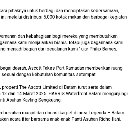
cara pihaknya untuk berbagi dan menciptakan kebersamaan,
ni, melalui distribusi 5.000 kotak makan dan berbagai kegiatan
nyamanan dan kebahagiaan bagi mereka yang membutuhkan.
agaimana kami menjalankan bisnis, tetapi juga bagaimana kami
g menjadi bagian dari perjalanan kami,” ujar Philip Barnes,
erbagai daerah, Ascott Takes Part Ramadan memberikan ruang
si sesuai dengan kebutuhan komunitas setempat.
 properti The Ascott Limited di Batam turut serta dalam
da 13 dan 14 Maret 2025. HARRIS Waterfront Batam mengunjungi
nti Asuhan Kavling Sengkuang.
bersihan masjid dan donasi karpet di area Legenda – Batam
an acara iftar bersama anak-anak Panti Asuhan Ridho Ilahi.