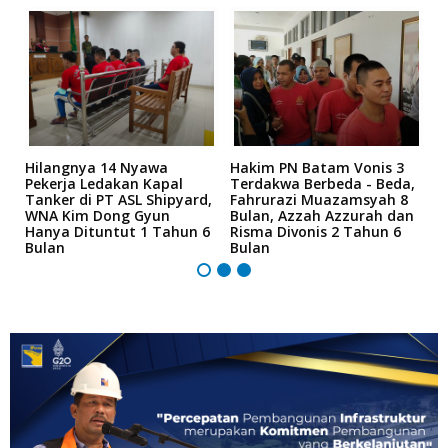
Hilangnya 14 Nyawa
Hakim PN Batam Vonis 3
B
r
Pekerja Ledakan Kapal
Terdakwa Berbeda - Beda,
N
Tanker di PT ASL Shipyard,
Fahrurazi Muazamsyah 8
A
an
WNA Kim Dong Gyun
Bulan, Azzah Azzurah dan
T
Hanya Dituntut 1 Tahun 6
Risma Divonis 2 Tahun 6
M
Bulan
Bulan