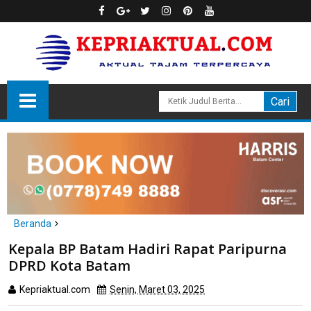
Beranda
Batam
Kepala BP Batam Hadiri Rapat Paripurna
Kepala BP Batam Hadiri Rapat Paripurna DPRD Kota Batam
DPRD Kota Batam
Kepriaktual.com
Senin, Maret 03, 2025
Dibaca
kali