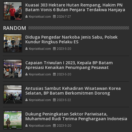
Kuasai 303 Hektare Hutan Rempang, Hakim PN
Batam Vonis 6 Bulan Penjara Terdakwa Hanjaya
Kepriaktual.com
2026-7-27
RANDOM
Diduga Pengedar Narkoba Jenis Sabu, Polsek
Kundur Ringkus Pelaku ES
Kepriaktual.com
2023-5-20
Capaian Triwulan I 2023, Kepala BP Batam
Apresiasi Kenaikan Penumpang Pesawat
Domestik
Kepriaktual.com
2023-5-20
Antusias Sambut Kehadiran Wisatawan Korea
Selatan, BP Batam Berkomitmen Dorong
Pemulihan Ekonomi
Kepriaktual.com
2023-5-22
Dukung Peningkatan Sektor Pariwisata,
Muhammad Rudi Terima Penghargaan Indonesia
Visioner Leader
Kepriaktual.com
2023-5-20