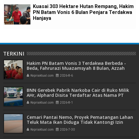
Kuasai 303 Hektare Hutan Rempang, Hakim
PN Batam Vonis 6 Bulan Penjara Terdakwa
Hanjaya
TERKINI
Hakim PN Batam Vonis 3 Terdakwa Berbeda -
Beda, Fahrurazi Muazamsyah 8 Bulan, Azzah
Azzurah dan Risma Divonis 2 Tahun 6 Bulan
Kepriaktual.com
2026-8-6
BNN Gerebek Pabrik Narkoba Cair di Ruko Milik
AHr, Alphard Disita Terdaftar Atas Nama PT
Mitra Usaha Properti
Kepriaktual.com
2026-8-1
Cemari Pantai Nemo, Proyek Pematangan Lahan
Teluk Mata Ikan Diduga Tidak Kantongi Izin
Amdal
Kepriaktual.com
2026-7-30