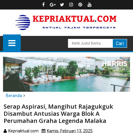
Beranda
Batam
Serap Aspirasi, Mangihut Rajagukguk
Serap Aspirasi, Mangihut Rajagukguk Disambut Antusias Warga
Disambut Antusias Warga Blok A
Blok A Perumahan Graha Legenda Malaka
Perumahan Graha Legenda Malaka
Kepriaktual.com
Kamis, Februari 13, 2025
Dibaca
kali