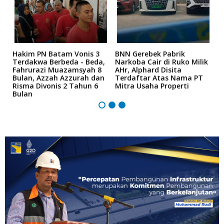
n
Hakim PN Batam Vonis 3
BNN Gerebek Pabrik
C
Terdakwa Berbeda - Beda,
Narkoba Cair di Ruko Milik
P
Fahrurazi Muazamsyah 8
AHr, Alphard Disita
T
Bulan, Azzah Azzurah dan
Terdaftar Atas Nama PT
T
Risma Divonis 2 Tahun 6
Mitra Usaha Properti
Bulan