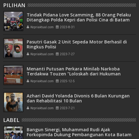
PILIHAN
Tindak Pidana Love Scamming, 88 Orang Pelaku
Ditangkap Polda Kepri dan Polisi Cina di Batam
Kepriaktual.com
2023-8-31
Pasutri Gasak 2 Unit Sepeda Motor Berhasil di
Ringkus Polisi
Kepriaktual.com
2023-7-27
Menanti Putusan Perkara Minilab Narkoba
Terdakwa Touzen "Loloskah dari Hukuman
Seumur Hidup atau Mati"
Kepriaktual.com
2025-12-5
Azhari David Yolanda Divonis 6 Bulan Kurungan
dan Rehabilitasi 10 Bulan
Kepriaktual.com
2023-7-21
LABEL
Bangun Sinergi, Muhammad Rudi Ajak
Forkopimda Dukung Pembangunan Kota Batam