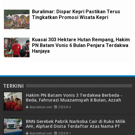
Buralimar: Dispar Kepri Pastikan Terus
Tingkatkan Promosi Wisata Kepri
Kuasai 303 Hektare Hutan Rempang, Hakim
PN Batam Vonis 6 Bulan Penjara Terdakwa
Hanjaya
TERKINI
Hakim PN Batam Vonis 3 Terdakwa Berbeda -
Beda, Fahrurazi Muazamsyah 8 Bulan, Azzah
Azzurah dan Risma Divonis 2 Tahun 6 Bulan
Kepriaktual.com
2026-8-6
BNN Gerebek Pabrik Narkoba Cair di Ruko Milik
AHr, Alphard Disita Terdaftar Atas Nama PT
Mitra Usaha Properti
Kepriaktual.com
2026-8-1