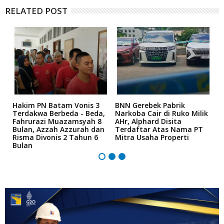
RELATED POST
n
Hakim PN Batam Vonis 3
BNN Gerebek Pabrik
C
Terdakwa Berbeda - Beda,
Narkoba Cair di Ruko Milik
P
Fahrurazi Muazamsyah 8
AHr, Alphard Disita
T
Bulan, Azzah Azzurah dan
Terdaftar Atas Nama PT
T
Risma Divonis 2 Tahun 6
Mitra Usaha Properti
Bulan