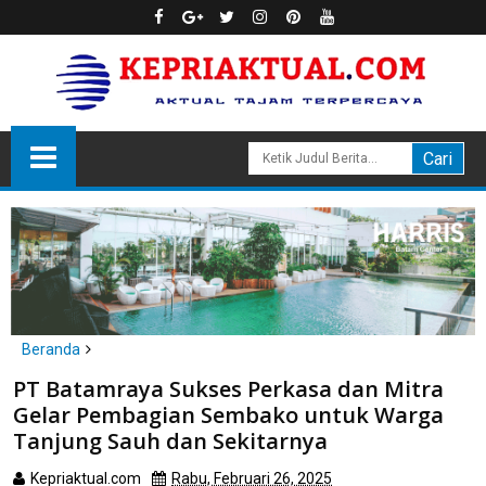
Beranda
Batam
PT Batamraya Sukses Perkasa dan Mitra
PT Batamraya Sukses Perkasa dan Mitra Gelar Pembagian
Gelar Pembagian Sembako untuk Warga
Sembako untuk Warga Tanjung Sauh dan Sekitarnya
Tanjung Sauh dan Sekitarnya
Kepriaktual.com
Rabu, Februari 26, 2025
Dibaca
kali