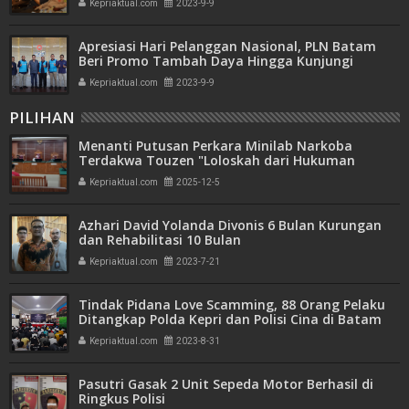
Kepriaktual.com
2023-9-9
Apresiasi Hari Pelanggan Nasional, PLN Batam
Beri Promo Tambah Daya Hingga Kunjungi
Pelanggan
Kepriaktual.com
2023-9-9
PILIHAN
Menanti Putusan Perkara Minilab Narkoba
Terdakwa Touzen "Loloskah dari Hukuman
Seumur Hidup atau Mati"
Kepriaktual.com
2025-12-5
Azhari David Yolanda Divonis 6 Bulan Kurungan
dan Rehabilitasi 10 Bulan
Kepriaktual.com
2023-7-21
Tindak Pidana Love Scamming, 88 Orang Pelaku
Ditangkap Polda Kepri dan Polisi Cina di Batam
Kepriaktual.com
2023-8-31
Pasutri Gasak 2 Unit Sepeda Motor Berhasil di
Ringkus Polisi