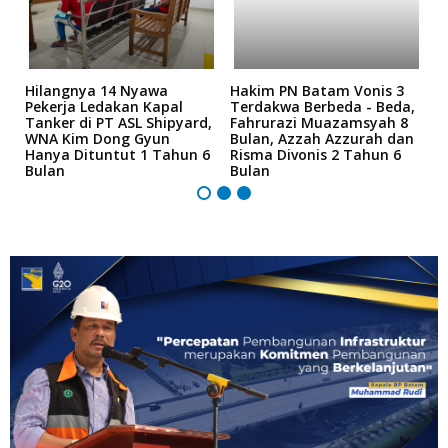
Hilangnya 14 Nyawa
Hakim PN Batam Vonis 3
B
r
Pekerja Ledakan Kapal
Terdakwa Berbeda - Beda,
N
Tanker di PT ASL Shipyard,
Fahrurazi Muazamsyah 8
A
an
WNA Kim Dong Gyun
Bulan, Azzah Azzurah dan
T
Hanya Dituntut 1 Tahun 6
Risma Divonis 2 Tahun 6
M
Bulan
Bulan