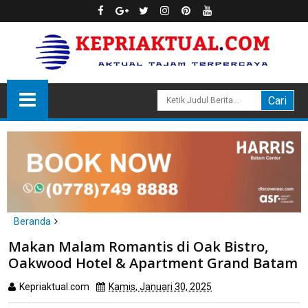
Beranda
Batam
Makan Malam Romantis di Oak Bistro,
Makan Malam Romantis di Oak Bistro, Oakwood Hotel &
Oakwood Hotel & Apartment Grand Batam
Apartment Grand Batam
Kepriaktual.com
Kamis, Januari 30, 2025
Dibaca
kali