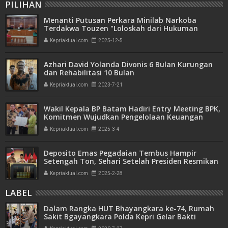
PILIHAN
Menanti Putusan Perkara Minilab Narkoba
Terdakwa Touzen "Loloskah dari Hukuman
Seumur Hidup atau Mati"
Kepriaktual.com
2025-12-5
Azhari David Yolanda Divonis 6 Bulan Kurungan
dan Rehabilitasi 10 Bulan
Kepriaktual.com
2023-7-21
Wakil Kepala BP Batam Hadiri Entry Meeting BPK,
Komitmen Wujudkan Pengelolaan Keuangan
Transparan dan Akuntabel
Kepriaktual.com
2025-3-4
Deposito Emas Pegadaian Tembus Hampir
Setengah Ton, Sehari Setelah Presiden Resmikan
Bank Emas
Kepriaktual.com
2025-2-28
LABEL
Dalam Rangka HUT Bhayangkara ke-74, Rumah
Sakit Bgayangkara Polda Kepri Gelar Bakti
Kesehatan Operasi Bibir Sumbing