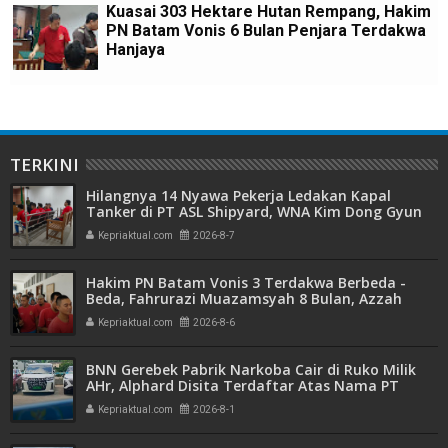
Kuasai 303 Hektare Hutan Rempang, Hakim
PN Batam Vonis 6 Bulan Penjara Terdakwa
Hanjaya
TERKINI
Hilangnya 14 Nyawa Pekerja Ledakan Kapal
Tanker di PT ASL Shipyard, WNA Kim Dong Gyun
Hanya Dituntut 1 Tahun 6 Bulan
Kepriaktual.com
2026-8-7
Hakim PN Batam Vonis 3 Terdakwa Berbeda -
Beda, Fahrurazi Muazamsyah 8 Bulan, Azzah
Azzurah dan Risma Divonis 2 Tahun 6 Bulan
Kepriaktual.com
2026-8-6
BNN Gerebek Pabrik Narkoba Cair di Ruko Milik
AHr, Alphard Disita Terdaftar Atas Nama PT
Mitra Usaha Properti
Kepriaktual.com
2026-8-1