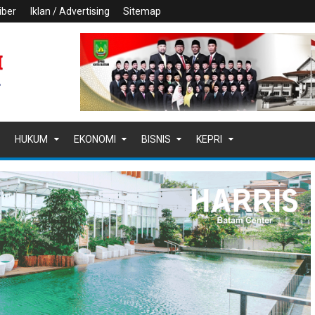
iber
Iklan / Advertising
Sitemap
HUKUM
EKONOMI
BISNIS
KEPRI