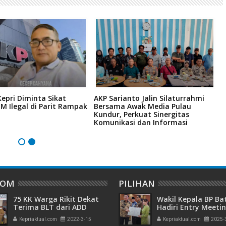
epri Diminta Sikat
AKP Sarianto Jalin Silaturrahmi
H
M Ilegal di Parit Rampak
Bersama Awak Media Pulau
H
Kundur, Perkuat Sinergitas
A
Komunikasi dan Informasi
P
DOM
PILIHAN
75 KK Warga Rikit Dekat
Wakil Kepala BP B
Terima BLT dari ADD
Hadiri Entry Meetin
Tahap Awal Selama 3
Komitmen Wujudk
Kepriaktual.com
2022-3-15
Kepriaktual.com
2025-
Bulan
Pengelolaan Keua