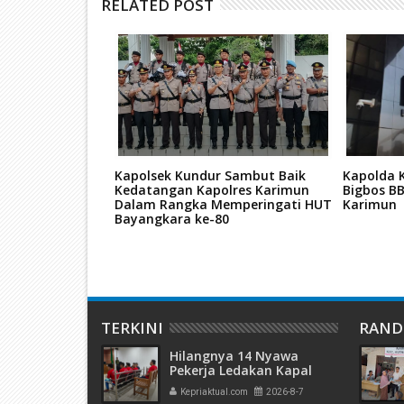
RELATED POST
 Hadiri
Kapolsek Kundur Sambut Baik
Kapolda K
'raj Nabi Besar
Kedatangan Kapolres Karimun
Bigbos BB
47 H, di Masjid
Dalam Rangka Memperingati HUT
Karimun
Bayangkara ke-80
TERKINI
RAN
Hilangnya 14 Nyawa
Pekerja Ledakan Kapal
Tanker di PT ASL Shipyard,
Kepriaktual.com
2026-8-7
WNA Kim Dong Gyun