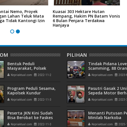
antai Nemo, Proyek
Kuasai 303 Hektare Hutan
L
an Lahan Teluk Mata
Rempang, Hakim PN Batam Vonis
4
ga Tidak Kantongi Izin
6 Bulan Penjara Terdakwa
M
Hanjaya
M
DOM
PILIHAN
Bentuk Peduli
Tindak Pidana Love
Masyarakat, Polsek
Scamming, 88 Ora
Kundur Polres Karimun
Pelaku Ditangkap P
Kepriaktual.com
2022-11-2
Kepriaktual.com
2023-
Salurkan Bantuan Sosial
Kepri dan Polisi Cin
Batam
Program Peduli Sesama,
Pasutri Gasak 2 Uni
Kapolsek Kundur
Sepeda Motor Berha
Sambangi Warga yang
Ringkus Polisi
Kepriaktual.com
2022-11-3
Kepriaktual.com
2023-
Sedang Sakit dan
Memberikan Bantuan
Peserta JKN Kini Sudah
Menanti Putusan P
Bisa Berobat ke Faskes
Minilab Narkoba
Hanya dengan
Terdakwa Touzen
Kepriaktual.com
2022-11-3
Kepriaktual.com
2025-
Menunjukkan KTP Saja
"Loloskah dari Hu