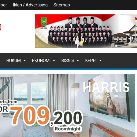
iber
Iklan / Advertising
Sitemap
HUKUM
EKONOMI
BISNIS
KEPRI