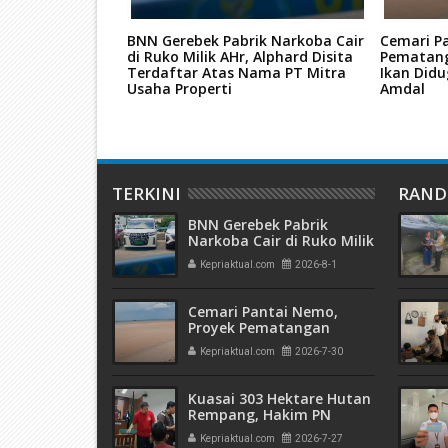
ba, Dua
BNN Gerebek Pabrik Narkoba Cair
Cemari P
 Batam Dituntut
di Ruko Milik AHr, Alphard Disita
Pematang
utan JPU
Terdaftar Atas Nama PT Mitra
Ikan Didu
Usaha Properti
Amdal
TERKINI
RAN
BNN Gerebek Pabrik
Narkoba Cair di Ruko Milik
AHr, Alphard Disita
Kepriaktual.com
2026-8-1
Terdaftar Atas Nama PT
Mitra Usaha Properti
Cemari Pantai Nemo,
Proyek Pematangan
Lahan Teluk Mata Ikan
Kepriaktual.com
2026-7-30
Diduga Tidak Kantongi
Izin Amdal
Kuasai 303 Hektare Hutan
Rempang, Hakim PN
Batam Vonis 6 Bulan
Kepriaktual.com
2026-7-27
Penjara Terdakwa