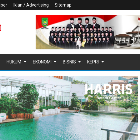
iber
Iklan / Advertising
Sitemap
HUKUM
EKONOMI
BISNIS
KEPRI