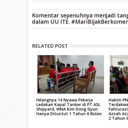
Komentar sepenuhnya menjadi tan
dalam UU ITE. #MariBijakBerkomen
RELATED POST
tan Mati Kasus
Hilangnya 14 Nyawa Pekerja
Hakim PN
ar Narkoba
Ledakan Kapal Tanker di PT ASL
Terdakwa
kara TPPU Aset
Shipyard, WNA Kim Dong Gyun
Fahruraz
Hanya Dituntut 1 Tahun 6 Bulan
Azzah Az
2 Tahun 