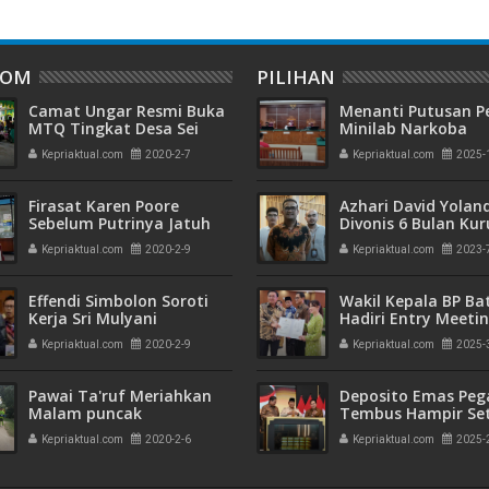
DOM
PILIHAN
Camat Ungar Resmi Buka
Menanti Putusan P
MTQ Tingkat Desa Sei
Minilab Narkoba
Buluh
Terdakwa Touzen
Kepriaktual.com
2020-2-7
Kepriaktual.com
2025-
"Loloskah dari Hu
Seumur Hidup atau
Firasat Karen Poore
Azhari David Yolan
Sebelum Putrinya Jatuh
Divonis 6 Bulan Ku
dari Lantai 6 Apartemen
dan Rehabilitasi 10
Kepriaktual.com
2020-2-9
Kepriaktual.com
2023-
Effendi Simbolon Soroti
Wakil Kepala BP B
Kerja Sri Mulyani
Hadiri Entry Meetin
Komitmen Wujudk
Kepriaktual.com
2020-2-9
Kepriaktual.com
2025-
Pengelolaan Keua
Transparan dan
Akuntabel
Pawai Ta'ruf Meriahkan
Deposito Emas Peg
Malam puncak
Tembus Hampir Se
Pembukaan MTQ di
Ton, Sehari Setela
Kepriaktual.com
2020-2-6
Kepriaktual.com
2025-
Tingkat Desa
Presiden Resmikan
Emas