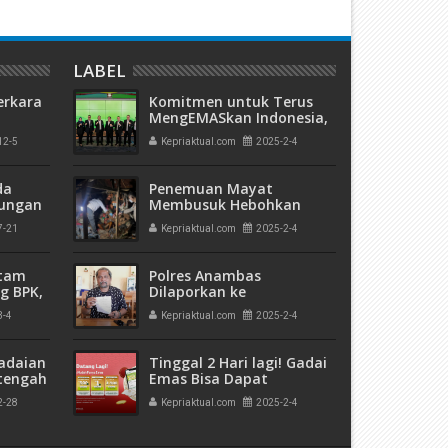
LABEL
erkara
Komitmen untuk Terus
MengEMASkan Indonesia,
Pegadaian Cetak Laba Rp
12-5
Kepriaktual.com
2025-2-4
kuman
5.85 Triliun Tahun 2024
 Mati"
da
Penemuan Mayat
rungan
Membusuk Hebohkan
 Bulan
Warga
7-21
Kepriaktual.com
2025-2-4
atam
Polres Anambas
g BPK,
Dilaporkan ke
an
Ombudsman Perwakilan
3-4
Kepriaktual.com
2025-2-4
ngan
Kepri Terkait Dugaan
Pelanggaran Etika
Penyidikan dan
adaian
Tinggal 2 Hari lagi! Gadai
Penyelidikan
tengah
Emas Bisa Dapat
h
Goldback, Hanya Ada di
2-28
Kepriaktual.com
2025-2-4
 Bank
Pegadaian