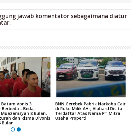
ggung jawab komentator sebagaimana diatur
tar.
 Batam Vonis 3
BNN Gerebek Pabrik Narkoba Cair
C
 Berbeda - Beda,
di Ruko Milik AHr, Alphard Disita
P
i Muazamsyah 8 Bulan,
Terdaftar Atas Nama PT Mitra
I
zurah dan Risma Divonis
Usaha Properti
A
6 Bulan