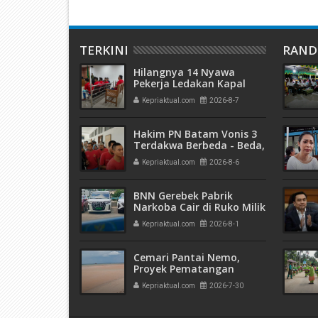
TERKINI
RAN
Hilangnya 14 Nyawa
Pekerja Ledakan Kapal
Tanker di PT ASL Shipyard,
Kepriaktual.com
2026-8-7
WNA Kim Dong Gyun
Hanya Dituntut 1 Tahun 6
Bulan
Hakim PN Batam Vonis 3
Terdakwa Berbeda - Beda,
Fahrurazi Muazamsyah 8
Kepriaktual.com
2026-8-6
Bulan, Azzah Azzurah dan
Risma Divonis 2 Tahun 6
Bulan
BNN Gerebek Pabrik
Narkoba Cair di Ruko Milik
AHr, Alphard Disita
Kepriaktual.com
2026-8-1
Terdaftar Atas Nama PT
Mitra Usaha Properti
Cemari Pantai Nemo,
Proyek Pematangan
Lahan Teluk Mata Ikan
Kepriaktual.com
2026-7-30
Diduga Tidak Kantongi
Izin Amdal