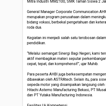
Mitra Industri MM2100, SMK Taman Siswa 2 Jak
General Manager Corporate Communication AH
merupakan program perusahaan dalam meningka
bidang vokasi, berbekal pengetahuan dan keter
roda dua.
Kegiatan ini menjadi salah satu terobosan dalam
pendidikan.
“Melalui semangat Sinergi Bagi Negeri, kami te
aktif membagikan materi seputar perkembangan t
cepat, tepat, dan komprehensif”, ujar Muhib.
Para peserta AHBI juga berkesempatan mengena
dibawakan oleh ASTRAtech. Selain itu, para sis
sepeda motor yang disampaikan langsung oleh i
Hitachi Astemo Manufacturing Bekasi, PT Musah
dan PT Yutaka Manufacturing Indonesia.
Fasilitas Uji Kompetensi