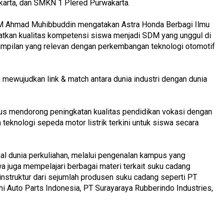
arta, dan SMKN 1 Plered Purwakarta.
M Ahmad Muhibbuddin mengatakan Astra Honda Berbagi Ilmu
tkan kualitas kompetensi siswa menjadi SDM yang unggul di
ampilan yang relevan dengan perkembangan teknologi otomotif
 mewujudkan link & match antara dunia industri dengan dunia
rus mendorong peningkatan kualitas pendidikan vokasi dengan
eknologi sepeda motor listrik terkini untuk siswa secara
l dunia perkuliahan, melalui pengenalan kampus yang
wa juga mempelajari berbagai materi terkait suku cadang
nstruktur dari sejumlah produsen suku cadang seperti PT
i Auto Parts Indonesia, PT Surayaraya Rubberindo Industries,