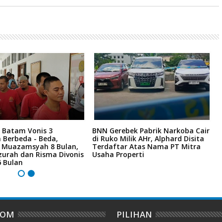
 Batam Vonis 3
BNN Gerebek Pabrik Narkoba Cair
C
 Berbeda - Beda,
di Ruko Milik AHr, Alphard Disita
P
i Muazamsyah 8 Bulan,
Terdaftar Atas Nama PT Mitra
I
zurah dan Risma Divonis
Usaha Properti
A
6 Bulan
DOM
PILIHAN