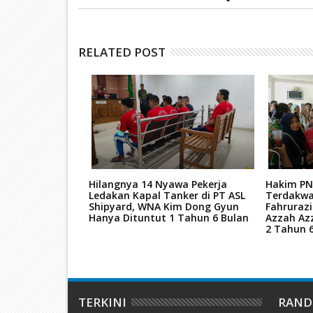
RELATED POST
tan Mati Kasus
Hilangnya 14 Nyawa Pekerja
Hakim PN
ar Narkoba
Ledakan Kapal Tanker di PT ASL
Terdakwa
kara TPPU Aset
Shipyard, WNA Kim Dong Gyun
Fahruraz
Hanya Dituntut 1 Tahun 6 Bulan
Azzah Az
2 Tahun 
TERKINI
RAN