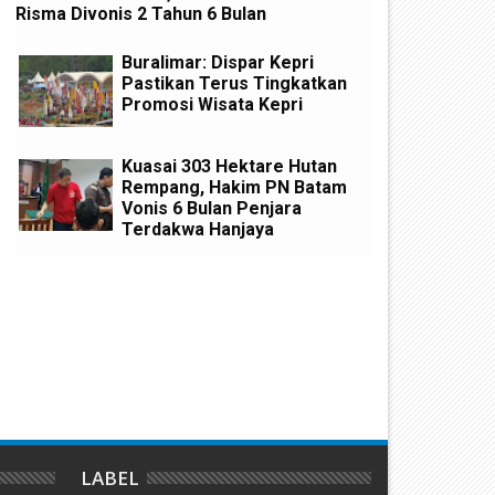
Risma Divonis 2 Tahun 6 Bulan
Buralimar: Dispar Kepri
Pastikan Terus Tingkatkan
Promosi Wisata Kepri
Kuasai 303 Hektare Hutan
Rempang, Hakim PN Batam
Vonis 6 Bulan Penjara
Terdakwa Hanjaya
emari Pantai Nemo, Proyek
Kuasai 303 Hektare Hutan
ematangan Lahan Teluk Mata
Rempang, Hakim PN Batam 
kan Diduga Tidak Kantongi Izin
6 Bulan Penjara Terdakwa
mdal
Hanjaya
LABEL