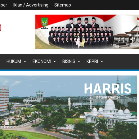
iber
Iklan / Advertising
Sitemap
HUKUM
EKONOMI
BISNIS
KEPRI