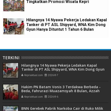
Tingkatkan Promosi Wisata Kepri
Hilangnya 14 Nyawa Pekerja Ledakan Kapal
Tanker di PT ASL Shipyard, WNA Kim Dong
Gyun Hanya Dituntut 1 Tahun 6 Bulan
TERKINI
Hilangnya 14 Nyawa Pekerja Ledakan Kapal
Tanker di PT ASL Shipyard, WNA Kim Dong Gyun
Hanya Dituntut 1 Tahun 6 Bulan
Kepriaktual.com
2026-8-7
Hakim PN Batam Vonis 3 Terdakwa Berbeda -
Beda, Fahrurazi Muazamsyah 8 Bulan, Azzah
Azzurah dan Risma Divonis 2 Tahun 6 Bulan
Kepriaktual.com
2026-8-6
BNN Gerebek Pabrik Narkoba Cair di Ruko Milik