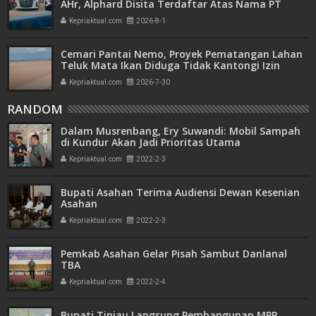
AHr, Alphard Disita Terdaftar Atas Nama PT
Mitra Usaha Properti
Kepriaktual.com
2026-8-1
Cemari Pantai Nemo, Proyek Pematangan Lahan
Teluk Mata Ikan Diduga Tidak Kantongi Izin
Amdal
Kepriaktual.com
2026-7-30
RANDOM
Dalam Musrenbang, Ery Suwandi: Mobil Sampah
di Kundur Akan Jadi Prioritas Utama
Kepriaktual.com
2022-2-3
Bupati Asahan Terima Audiensi Dewan Kesenian
Asahan
Kepriaktual.com
2022-2-3
Pemkab Asahan Gelar Pisah Sambut Danlanal
TBA
Kepriaktual.com
2022-2-4
Bupati Tinjau Langsung Pembangunan MPP