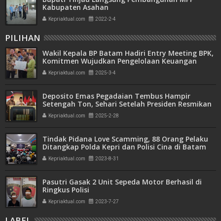
Kabupaten Asahan
Kepriaktual.com
2022-2-4
PILIHAN
Wakil Kepala BP Batam Hadiri Entry Meeting BPK,
Komitmen Wujudkan Pengelolaan Keuangan
Transparan dan Akuntabel
Kepriaktual.com
2025-3-4
Deposito Emas Pegadaian Tembus Hampir
Setengah Ton, Sehari Setelah Presiden Resmikan
Bank Emas
Kepriaktual.com
2025-2-28
Tindak Pidana Love Scamming, 88 Orang Pelaku
Ditangkap Polda Kepri dan Polisi Cina di Batam
Kepriaktual.com
2023-8-31
Pasutri Gasak 2 Unit Sepeda Motor Berhasil di
Ringkus Polisi
Kepriaktual.com
2023-7-27
LABEL