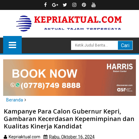
Beranda
Opini
Kampanye Para Calon Gubernur Kepri,
Kampanye Para Calon Gubernur Kepri, Gambaran Kecerdasan
Gambaran Kecerdasan Kepemimpinan dan
Kepemimpinan dan Kualitas Kinerja Kandidat
Kualitas Kinerja Kandidat
Kepriaktual.com
Rabu, Oktober 16, 2024
Dibaca
kali