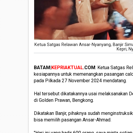
Ketua Satgas Relawan Ansar-Nyanyang, Banjir Si
Kepri, N
BATAM|
KEPRIAKTUAL
.COM
: Ketua Satgas Re
kesiapannya untuk memenangkan pasangan calon
pada Pilkada 27 November 2024 mendatang.
Hal tersebut dikatakannya usai melaksanakan D
di Golden Prawan, Bengkong.
Dikatakan Banjir, pihaknya sudah menginstruks
bisa memilih pasangan Ansar-Ahmad.
"Hari ini yang hadir 600 orang, saya minta seti