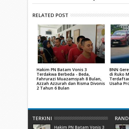
RELATED POST
re Hutan
Hakim PN Batam Vonis 3
BNN Gere
nya Dituntut 7
Terdakwa Berbeda - Beda,
di Ruko M
Fahrurazi Muazamsyah 8 Bulan,
Terdafta
Azzah Azzurah dan Risma Divonis
Usaha Pro
2 Tahun 6 Bulan
TERKINI
RAN
Hakim PN Batam Vonis 3