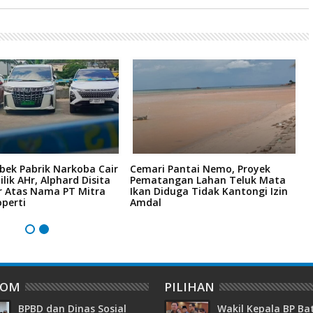
bek Pabrik Narkoba Cair
Cemari Pantai Nemo, Proyek
K
ilik AHr, Alphard Disita
Pematangan Lahan Teluk Mata
R
r Atas Nama PT Mitra
Ikan Diduga Tidak Kantongi Izin
6
perti
Amdal
H
DOM
PILIHAN
BPBD dan Dinas Sosial
Wakil Kepala BP B