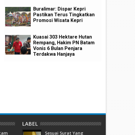
Buralimar: Dispar Kepri
Pastikan Terus Tingkatkan
Promosi Wisata Kepri
Kuasai 303 Hektare Hutan
Rempang, Hakim PN Batam
Vonis 6 Bulan Penjara
Terdakwa Hanjaya
uasai 303 Hektare Hutan
Lolos dari Tuntutan Mati Ka
empang, Hakim PN Batam Vonis
40 Kg Sabu, Bandar Narkoba
 Bulan Penjara Terdakwa
Masri Diadili Perkara TPPU A
anjaya
Miliaran
LABEL
atam
Sesuai Surat Yang