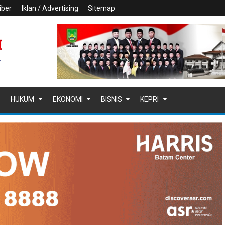
iber
Iklan / Advertising
Sitemap
HUKUM
EKONOMI
BISNIS
KEPRI