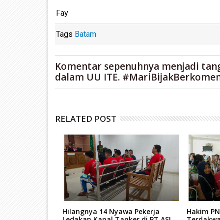
Fay
Tags
Batam
Komentar sepenuhnya menjadi tan
dalam UU ITE. #MariBijakBerkomen
RELATED POST
tan Mati Kasus
Hilangnya 14 Nyawa Pekerja
Hakim PN
ar Narkoba
Ledakan Kapal Tanker di PT ASL
Terdakwa