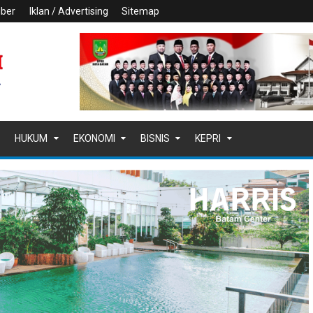
iber
Iklan / Advertising
Sitemap
HUKUM
EKONOMI
BISNIS
KEPRI