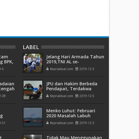
kan Diduga Tidak Kantongi Izin
6 Bulan Penjara Terdakwa
mdal
Hanjaya
LABEL
atam
Jelang Hari Armada Tahun
g BPK,
2019,TNI AL se-
an
Tanjungpinang
3-4
Kepriaktual.com
2019-12-3
ngan
Semarakkan Olahraga
Bersama
adaian
JPU dan Hakim Berbeda
tengah
Pendapat, Terdakwa
h
Tahir Ferdinan Divonis
2-28
Kepriaktual.com
2019-12-5
 Bank
"Bebas"
Menko Luhut: Februari
ng
2020 Masalah Labuh
olda
Jangkar Selesai
8-31
Kepriaktual.com
2019-12-3
a di
t
Tidak Mau Menggunakan