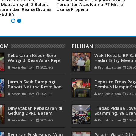
i Muazamsyah 8 Bulan,
Terdaftar Atas Nama PT Mitra
I
zurah dan Risma Divonis
Usaha Properti
A
6 Bulan
DOM
PILIHAN
Kebakaran Kebun Sere
Wakil Kepala BP B
Wangi di Desa Anak Reje
Hadiri Entry Meetin
Kembali terjadi
Komitmen Wujudk
Kepriaktual.com
2022-2-2
Kepriaktual.com
2025-
Pengelolaan Keua
Transparan dan
Akuntabel
Jarmin Sidik Dampingi
Deposito Emas Peg
Bupati Natuna Resmikan
Tembus Hampir Se
Puskesmas di Kecamatan
Ton, Sehari Setela
Kepriaktual.com
2022-2-2
Kepriaktual.com
2025-
Bunguran Tengah
Presiden Resmikan
Emas
Dinyatakan Kebakaran di
Tindak Pidana Love
Gedung DPRD Batam
Scamming, 88 Ora
Murni Korsleting Listrik,
Pelaku Ditangkap P
Kepriaktual.com
2022-2-2
Kepriaktual.com
2023-
Garis Polisi Resmi Dibuka
Kepri dan Polisi Cin
Penyidik
Batam
Remikan Puskesmas, Wan
Pasutri Gasak 2 Uni