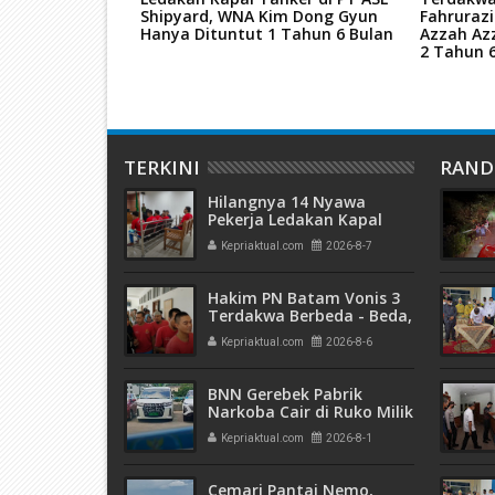
kara TPPU Aset
Shipyard, WNA Kim Dong Gyun
Fahruraz
Hanya Dituntut 1 Tahun 6 Bulan
Azzah Az
2 Tahun 
TERKINI
RAN
Hilangnya 14 Nyawa
Pekerja Ledakan Kapal
Tanker di PT ASL Shipyard,
Kepriaktual.com
2026-8-7
WNA Kim Dong Gyun
Hanya Dituntut 1 Tahun 6
Bulan
Hakim PN Batam Vonis 3
Terdakwa Berbeda - Beda,
Fahrurazi Muazamsyah 8
Kepriaktual.com
2026-8-6
Bulan, Azzah Azzurah dan
Risma Divonis 2 Tahun 6
Bulan
BNN Gerebek Pabrik
Narkoba Cair di Ruko Milik
AHr, Alphard Disita
Kepriaktual.com
2026-8-1
Terdaftar Atas Nama PT
Mitra Usaha Properti
Cemari Pantai Nemo,