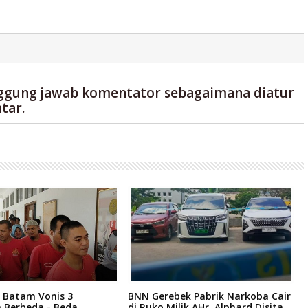
ggung jawab komentator sebagaimana diatur
tar.
 Batam Vonis 3
BNN Gerebek Pabrik Narkoba Cair
C
 Berbeda - Beda,
di Ruko Milik AHr, Alphard Disita
P