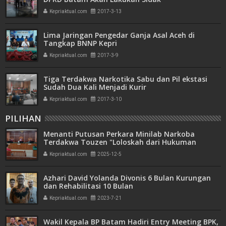
Kepriaktual.com
2017-3-13
Lima Jaringan Pengedar Ganja Asal Aceh di
Tangkap BNNP Kepri
Kepriaktual.com
2017-3-9
Tiga Terdakwa Narkotika Sabu dan Pil ekstasi
Sudah Dua Kali Menjadi Kurir
Kepriaktual.com
2017-3-10
PILIHAN
Menanti Putusan Perkara Minilab Narkoba
Terdakwa Touzen "Loloskah dari Hukuman
Seumur Hidup atau Mati"
Kepriaktual.com
2025-12-5
Azhari David Yolanda Divonis 6 Bulan Kurungan
dan Rehabilitasi 10 Bulan
Kepriaktual.com
2023-7-21
Wakil Kepala BP Batam Hadiri Entry Meeting BPK,