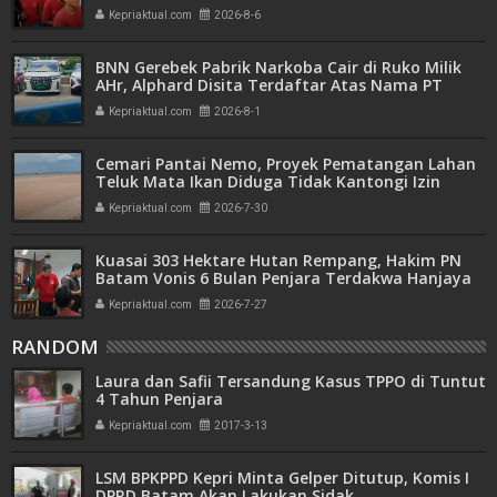
Azzurah dan Risma Divonis 2 Tahun 6 Bulan
Kepriaktual.com
2026-8-6
BNN Gerebek Pabrik Narkoba Cair di Ruko Milik
AHr, Alphard Disita Terdaftar Atas Nama PT
Mitra Usaha Properti
Kepriaktual.com
2026-8-1
Cemari Pantai Nemo, Proyek Pematangan Lahan
Teluk Mata Ikan Diduga Tidak Kantongi Izin
Amdal
Kepriaktual.com
2026-7-30
Kuasai 303 Hektare Hutan Rempang, Hakim PN
Batam Vonis 6 Bulan Penjara Terdakwa Hanjaya
Kepriaktual.com
2026-7-27
RANDOM
Laura dan Safii Tersandung Kasus TPPO di Tuntut
4 Tahun Penjara
Kepriaktual.com
2017-3-13
LSM BPKPPD Kepri Minta Gelper Ditutup, Komis I
DPRD Batam Akan Lakukan Sidak