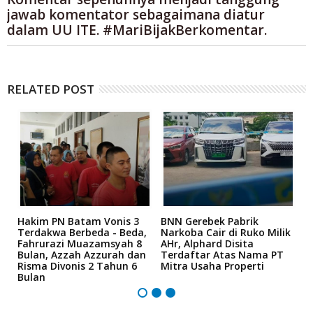
jawab komentator sebagaimana diatur
dalam UU ITE. #MariBijakBerkomentar.
RELATED POST
n
Hakim PN Batam Vonis 3
BNN Gerebek Pabrik
C
Terdakwa Berbeda - Beda,
Narkoba Cair di Ruko Milik
P
Fahrurazi Muazamsyah 8
AHr, Alphard Disita
T
Bulan, Azzah Azzurah dan
Terdaftar Atas Nama PT
T
Risma Divonis 2 Tahun 6
Mitra Usaha Properti
Bulan