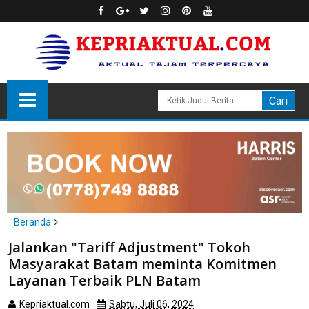
Beranda
Batam
Jalankan "Tariff Adjustment" Tokoh
Jalankan "Tariff Adjustment" Tokoh Masyarakat Batam
Masyarakat Batam meminta Komitmen
meminta Komitmen Layanan Terbaik PLN Batam
Layanan Terbaik PLN Batam
Kepriaktual.com
Sabtu, Juli 06, 2024
Dibaca
kali