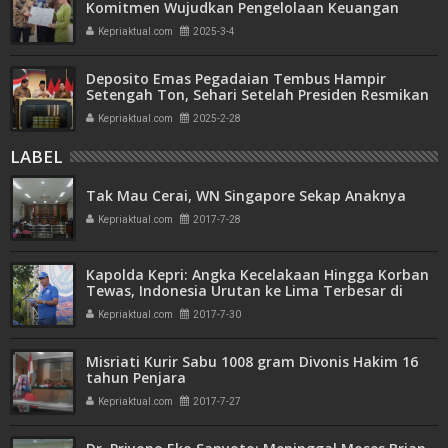
Komitmen Wujudkan Pengelolaan Keuangan
Transparan dan Akuntabel
Kepriaktual.com
2025-3-4
Deposito Emas Pegadaian Tembus Hampir
Setengah Ton, Sehari Setelah Presiden Resmikan
Bank Emas
Kepriaktual.com
2025-2-28
LABEL
Tak Mau Cerai, WN Singapore Sekap Anaknya
Kepriaktual.com
2017-7-28
Kapolda Kepri: Angka Kecelakaan Hingga Korban
Tewas, Indonesia Urutan ke Lima Terbesar di
Dunia
Kepriaktual.com
2017-7-30
Misriati Kurir Sabu 1008 gram Divonis Hakim 16
tahun Penjara
Kepriaktual.com
2017-7-27