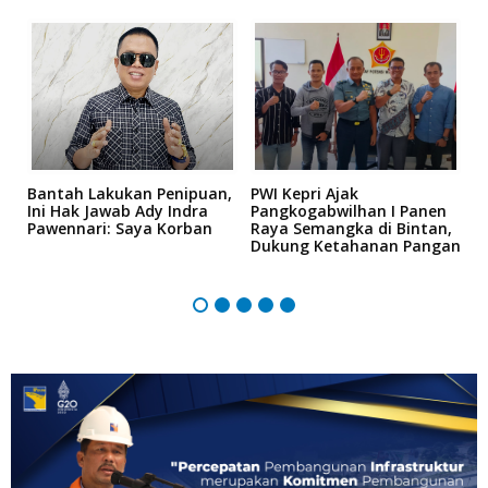
Bantah Lakukan Penipuan,
PWI Kepri Ajak
K
an
Ini Hak Jawab Ady Indra
Pangkogabwilhan I Panen
D
Pawennari: Saya Korban
Raya Semangka di Bintan,
K
l
Dukung Ketahanan Pangan