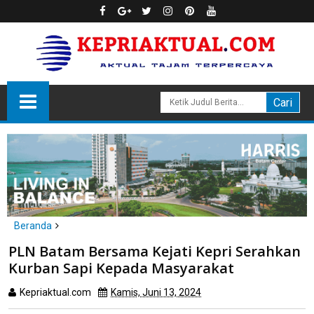
Beranda
Batam
tanjungpinang
PLN Batam Bersama Kejati Kepri Serahkan
PLN Batam Bersama Kejati Kepri Serahkan Kurban Sapi Kepada
Kurban Sapi Kepada Masyarakat
Masyarakat
Kepriaktual.com
Kamis, Juni 13, 2024
Dibaca
kali