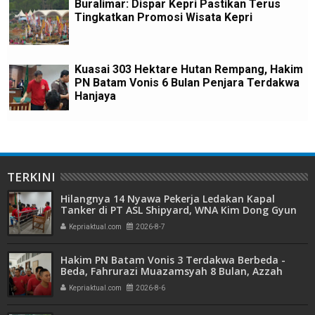
Buralimar: Dispar Kepri Pastikan Terus
Tingkatkan Promosi Wisata Kepri
Kuasai 303 Hektare Hutan Rempang, Hakim
PN Batam Vonis 6 Bulan Penjara Terdakwa
Hanjaya
TERKINI
Hilangnya 14 Nyawa Pekerja Ledakan Kapal
Tanker di PT ASL Shipyard, WNA Kim Dong Gyun
Hanya Dituntut 1 Tahun 6 Bulan
Kepriaktual.com
2026-8-7
Hakim PN Batam Vonis 3 Terdakwa Berbeda -
Beda, Fahrurazi Muazamsyah 8 Bulan, Azzah
Azzurah dan Risma Divonis 2 Tahun 6 Bulan
Kepriaktual.com
2026-8-6