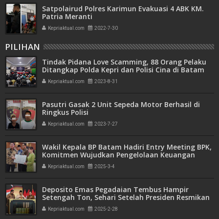
Satpolairud Polres Karimun Evakuasi 4 ABK KM.
Patria Meranti
Kepriaktual.com
2022-7-30
PILIHAN
Tindak Pidana Love Scamming, 88 Orang Pelaku
Ditangkap Polda Kepri dan Polisi Cina di Batam
Kepriaktual.com
2023-8-31
Pasutri Gasak 2 Unit Sepeda Motor Berhasil di
Ringkus Polisi
Kepriaktual.com
2023-7-27
Wakil Kepala BP Batam Hadiri Entry Meeting BPK,
Komitmen Wujudkan Pengelolaan Keuangan
Transparan dan Akuntabel
Kepriaktual.com
2025-3-4
Deposito Emas Pegadaian Tembus Hampir
Setengah Ton, Sehari Setelah Presiden Resmikan
Bank Emas
Kepriaktual.com
2025-2-28