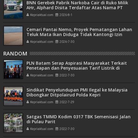
BNN Gerebek Pabrik Narkoba Cair di Ruko Milik
AHr, Alphard Disita Terdaftar Atas Nama PT
Mitra Usaha Properti
Kepriaktual.com
2026-8-1
Cemari Pantai Nemo, Proyek Pematangan Lahan
Teluk Mata Ikan Diduga Tidak Kantongi Izin
Amdal
Kepriaktual.com
2026-7-30
RANDOM
PLN Batam Serap Aspirasi Masyarakat Terkait
Penetapan dan Penyesuaian Tarif Listrik di
Batam
Kepriaktual.com
2022-7-30
Sindikat Penyelundupan PMI Ilegal ke Malaysia
Dibongkar Ditpolairud Polda Kepri
Kepriaktual.com
2022-7-29
Satgas TMMD Kodim 0317 TBK Semenisasi Jalan
di Pulau Parit
Kepriaktual.com
2022-7-30