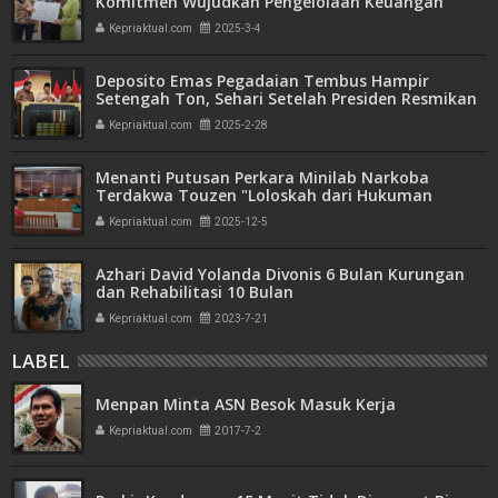
Komitmen Wujudkan Pengelolaan Keuangan
Transparan dan Akuntabel
Kepriaktual.com
2025-3-4
Deposito Emas Pegadaian Tembus Hampir
Setengah Ton, Sehari Setelah Presiden Resmikan
Bank Emas
Kepriaktual.com
2025-2-28
Menanti Putusan Perkara Minilab Narkoba
Terdakwa Touzen "Loloskah dari Hukuman
Seumur Hidup atau Mati"
Kepriaktual.com
2025-12-5
Azhari David Yolanda Divonis 6 Bulan Kurungan
dan Rehabilitasi 10 Bulan
Kepriaktual.com
2023-7-21
LABEL
Menpan Minta ASN Besok Masuk Kerja
Kepriaktual.com
2017-7-2