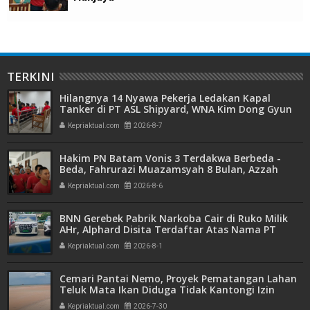
TERKINI
Hilangnya 14 Nyawa Pekerja Ledakan Kapal
Tanker di PT ASL Shipyard, WNA Kim Dong Gyun
Hanya Dituntut 1 Tahun 6 Bulan
Kepriaktual.com
2026-8-7
Hakim PN Batam Vonis 3 Terdakwa Berbeda -
Beda, Fahrurazi Muazamsyah 8 Bulan, Azzah
Azzurah dan Risma Divonis 2 Tahun 6 Bulan
Kepriaktual.com
2026-8-6
BNN Gerebek Pabrik Narkoba Cair di Ruko Milik
AHr, Alphard Disita Terdaftar Atas Nama PT
Mitra Usaha Properti
Kepriaktual.com
2026-8-1
Cemari Pantai Nemo, Proyek Pematangan Lahan
Teluk Mata Ikan Diduga Tidak Kantongi Izin
Amdal
Kepriaktual.com
2026-7-30