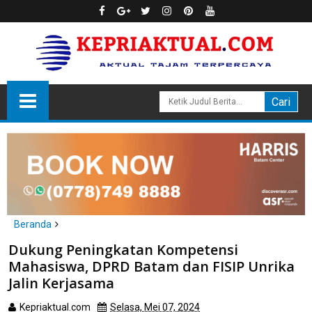
Beranda
politik
Dukung Peningkatan Kompetensi
Dukung Peningkatan Kompetensi Mahasiswa, DPRD Batam dan
Mahasiswa, DPRD Batam dan FISIP Unrika
FISIP Unrika Jalin Kerjasama
Jalin Kerjasama
Kepriaktual.com
Selasa, Mei 07, 2024
Dibaca
kali