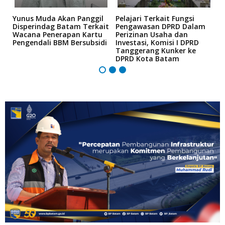
Yunus Muda Akan Panggil
Pelajari Terkait Fungsi
S
Disperindag Batam Terkait
Pengawasan DPRD Dalam
T
Wacana Penerapan Kartu
Perizinan Usaha dan
M
Pengendali BBM Bersubsidi
Investasi, Komisi I DPRD
2
Tanggerang Kunker ke
M
DPRD Kota Batam
I