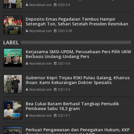
Transparan dan Akuntabel
Kepriaktual.com
2025-3-4
Deposito Emas Pegadaian Tembus Hampir
Setengah Ton, Sehari Setelah Presiden Resmikan
Bank Emas
Kepriaktual.com
2025-2-28
LABEL
Kerjasama SMSI-UPDM, Perusahaan Pers Pilih UKW
Berbasis Undang-Undang Pers
Kepriaktual.com
2021-5-6
Gubernur Kepri Tinjau RSKI Pulau Galang, Khairus
Ihsan: Kami Kekurangan Dokter Spesialis
Kepriaktual.com
2021-5-6
Bea Cukai Batam Berhasil Tangkap Pemudik
Pembawa Sabu 18,3 gram
Kepriaktual.com
2021-5-7
Perkuat Pengawasan dan Penegakan Hukum, KKP