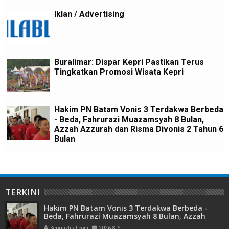
Iklan / Advertising
Buralimar: Dispar Kepri Pastikan Terus
Tingkatkan Promosi Wisata Kepri
Hakim PN Batam Vonis 3 Terdakwa Berbeda
- Beda, Fahrurazi Muazamsyah 8 Bulan,
Azzah Azzurah dan Risma Divonis 2 Tahun 6
Bulan
TERKINI
Hakim PN Batam Vonis 3 Terdakwa Berbeda -
Beda, Fahrurazi Muazamsyah 8 Bulan, Azzah
Azzurah dan Risma Divonis 2 Tahun 6 Bulan
Kepriaktual.com
2026-8-6