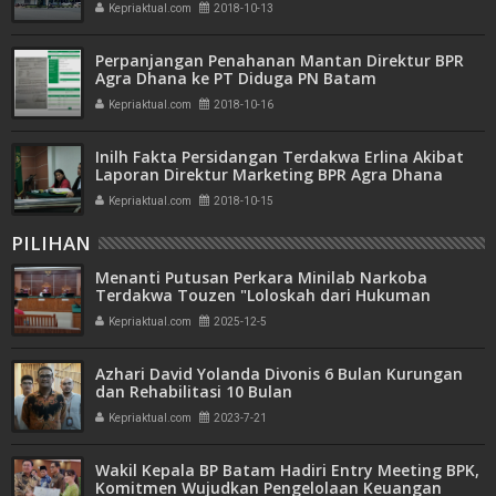
Kepriaktual.com
2018-10-13
Perpanjangan Penahanan Mantan Direktur BPR
Agra Dhana ke PT Diduga PN Batam
Memanipulasi Data
Kepriaktual.com
2018-10-16
Inilh Fakta Persidangan Terdakwa Erlina Akibat
Laporan Direktur Marketing BPR Agra Dhana
Kepriaktual.com
2018-10-15
PILIHAN
Menanti Putusan Perkara Minilab Narkoba
Terdakwa Touzen "Loloskah dari Hukuman
Seumur Hidup atau Mati"
Kepriaktual.com
2025-12-5
Azhari David Yolanda Divonis 6 Bulan Kurungan
dan Rehabilitasi 10 Bulan
Kepriaktual.com
2023-7-21
Wakil Kepala BP Batam Hadiri Entry Meeting BPK,
Komitmen Wujudkan Pengelolaan Keuangan