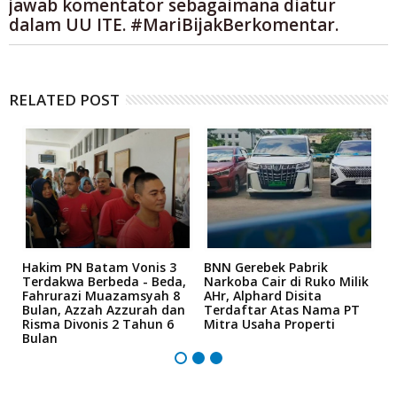
jawab komentator sebagaimana diatur
dalam UU ITE. #MariBijakBerkomentar.
RELATED POST
n
Hakim PN Batam Vonis 3
BNN Gerebek Pabrik
C
Terdakwa Berbeda - Beda,
Narkoba Cair di Ruko Milik
P
Fahrurazi Muazamsyah 8
AHr, Alphard Disita
T
Bulan, Azzah Azzurah dan
Terdaftar Atas Nama PT
T
Risma Divonis 2 Tahun 6
Mitra Usaha Properti
Bulan