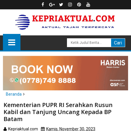
Beranda
Batam
Kementerian PUPR RI Serahkan Rusun
Kementerian PUPR RI Serahkan Rusun Kabil dan Tanjung Uncang
Kabil dan Tanjung Uncang Kepada BP
Kepada BP Batam
Batam
Kepriaktual.com
Kamis, November 30, 2023
Dibaca
kali