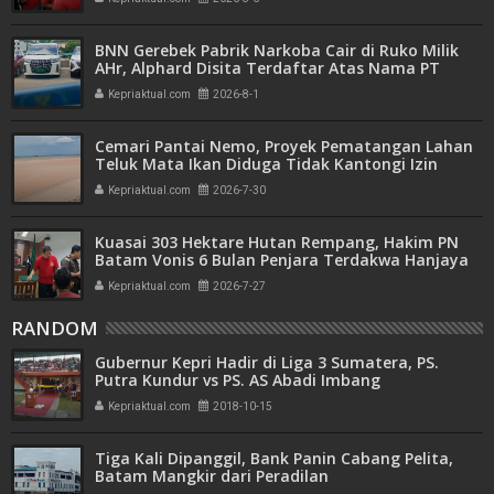
BNN Gerebek Pabrik Narkoba Cair di Ruko Milik
AHr, Alphard Disita Terdaftar Atas Nama PT
Mitra Usaha Properti
Kepriaktual.com
2026-8-1
Cemari Pantai Nemo, Proyek Pematangan Lahan
Teluk Mata Ikan Diduga Tidak Kantongi Izin
Amdal
Kepriaktual.com
2026-7-30
Kuasai 303 Hektare Hutan Rempang, Hakim PN
Batam Vonis 6 Bulan Penjara Terdakwa Hanjaya
Kepriaktual.com
2026-7-27
RANDOM
Gubernur Kepri Hadir di Liga 3 Sumatera, PS.
Putra Kundur vs PS. AS Abadi Imbang
Kepriaktual.com
2018-10-15
Tiga Kali Dipanggil, Bank Panin Cabang Pelita,
Batam Mangkir dari Peradilan