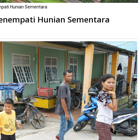
mpati Hunian Sementara
Menempati Hunian Sementara
baca
kali