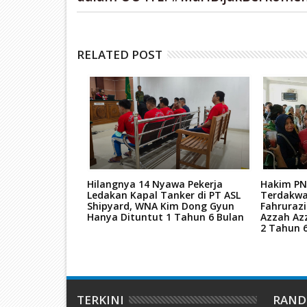
RELATED POST
tan Mati Kasus
Hilangnya 14 Nyawa Pekerja
Hakim PN
ar Narkoba
Ledakan Kapal Tanker di PT ASL
Terdakwa
kara TPPU Aset
Shipyard, WNA Kim Dong Gyun
Fahruraz
Hanya Dituntut 1 Tahun 6 Bulan
Azzah Az
2 Tahun 
TERKINI
RAN