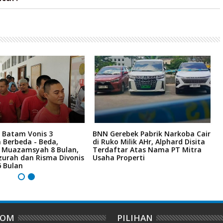
 Batam Vonis 3
BNN Gerebek Pabrik Narkoba Cair
C
 Berbeda - Beda,
di Ruko Milik AHr, Alphard Disita
P
i Muazamsyah 8 Bulan,
Terdaftar Atas Nama PT Mitra
I
zurah dan Risma Divonis
Usaha Properti
A
6 Bulan
DOM
PILIHAN