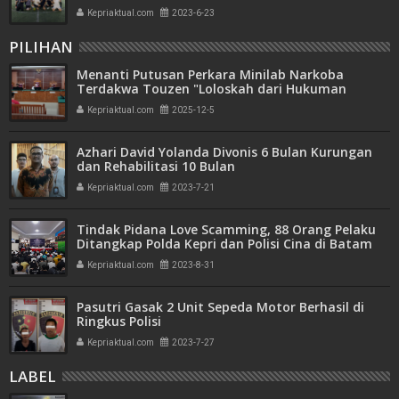
Kepriaktual.com
2023-6-23
PILIHAN
Menanti Putusan Perkara Minilab Narkoba
Terdakwa Touzen "Loloskah dari Hukuman
Seumur Hidup atau Mati"
Kepriaktual.com
2025-12-5
Azhari David Yolanda Divonis 6 Bulan Kurungan
dan Rehabilitasi 10 Bulan
Kepriaktual.com
2023-7-21
Tindak Pidana Love Scamming, 88 Orang Pelaku
Ditangkap Polda Kepri dan Polisi Cina di Batam
Kepriaktual.com
2023-8-31
Pasutri Gasak 2 Unit Sepeda Motor Berhasil di
Ringkus Polisi
Kepriaktual.com
2023-7-27
LABEL