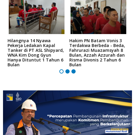
Hilangnya 14 Nyawa
Hakim PN Batam Vonis 3
B
r
Pekerja Ledakan Kapal
Terdakwa Berbeda - Beda,
N
Tanker di PT ASL Shipyard,
Fahrurazi Muazamsyah 8
A
an
WNA Kim Dong Gyun
Bulan, Azzah Azzurah dan
T
Hanya Dituntut 1 Tahun 6
Risma Divonis 2 Tahun 6
M
Bulan
Bulan