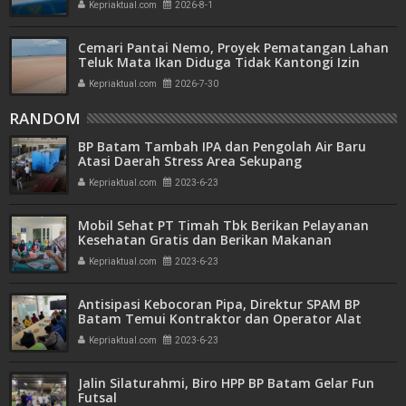
Kepriaktual.com
2026-8-1
Cemari Pantai Nemo, Proyek Pematangan Lahan
Teluk Mata Ikan Diduga Tidak Kantongi Izin
Amdal
Kepriaktual.com
2026-7-30
RANDOM
BP Batam Tambah IPA dan Pengolah Air Baru
Atasi Daerah Stress Area Sekupang
Kepriaktual.com
2023-6-23
Mobil Sehat PT Timah Tbk Berikan Pelayanan
Kesehatan Gratis dan Berikan Makanan
Tambahan untuk Balita
Kepriaktual.com
2023-6-23
Antisipasi Kebocoran Pipa, Direktur SPAM BP
Batam Temui Kontraktor dan Operator Alat
Berat
Kepriaktual.com
2023-6-23
Jalin Silaturahmi, Biro HPP BP Batam Gelar Fun
Futsal