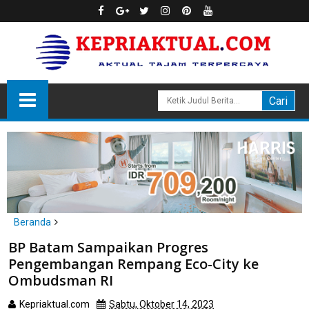
Beranda
Batam
BP Batam Sampaikan Progres
BP Batam Sampaikan Progres Pengembangan Rempang Eco-
Pengembangan Rempang Eco-City ke
City ke Ombudsman RI
Ombudsman RI
Kepriaktual.com
Sabtu, Oktober 14, 2023
Dibaca
kali