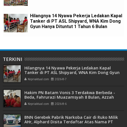
Hilangnya 14 Nyawa Pekerja Ledakan Kapal
Tanker di PT ASL Shipyard, WNA Kim Dong
Gyun Hanya Dituntut 1 Tahun 6 Bulan
TERKINI
Hilangnya 14 Nyawa Pekerja Ledakan Kapal
Tanker di PT ASL Shipyard, WNA Kim Dong Gyun
Hanya Dituntut 1 Tahun 6 Bulan
Kepriaktual.com
2026-8-7
Hakim PN Batam Vonis 3 Terdakwa Berbeda -
Beda, Fahrurazi Muazamsyah 8 Bulan, Azzah
Azzurah dan Risma Divonis 2 Tahun 6 Bulan
Kepriaktual.com
2026-8-6
BNN Gerebek Pabrik Narkoba Cair di Ruko Milik
AHr, Alphard Disita Terdaftar Atas Nama PT
Mitra Usaha Properti