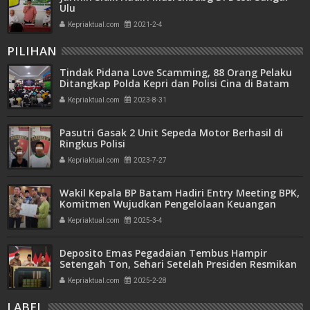
Ulu
Kepriaktual.com
2021-2-4
PILIHAN
Tindak Pidana Love Scamming, 88 Orang Pelaku
Ditangkap Polda Kepri dan Polisi Cina di Batam
Kepriaktual.com
2023-8-31
Pasutri Gasak 2 Unit Sepeda Motor Berhasil di
Ringkus Polisi
Kepriaktual.com
2023-7-27
Wakil Kepala BP Batam Hadiri Entry Meeting BPK,
Komitmen Wujudkan Pengelolaan Keuangan
Transparan dan Akuntabel
Kepriaktual.com
2025-3-4
Deposito Emas Pegadaian Tembus Hampir
Setengah Ton, Sehari Setelah Presiden Resmikan
Bank Emas
Kepriaktual.com
2025-2-28
LABEL