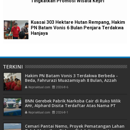
Tingkatkan Promosi Wisata Kepri
Kuasai 303 Hektare Hutan Rempang, Hakim
PN Batam Vonis 6 Bulan Penjara Terdakwa
Hanjaya
TERKINI
Hakim PN Batam Vonis 3 Terdakwa Berbeda -
Beda, Fahrurazi Muazamsyah 8 Bulan, Azzah
Azzurah dan Risma Divonis 2 Tahun 6 Bulan
Kepriaktual.com
2026-8-6
BNN Gerebek Pabrik Narkoba Cair di Ruko Milik
AHr, Alphard Disita Terdaftar Atas Nama PT
Mitra Usaha Properti
Kepriaktual.com
2026-8-1
Cemari Pantai Nemo, Proyek Pematangan Lahan