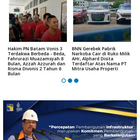
n
Hakim PN Batam Vonis 3
BNN Gerebek Pabrik
C
Terdakwa Berbeda - Beda,
Narkoba Cair di Ruko Milik
P
Fahrurazi Muazamsyah 8
AHr, Alphard Disita
T
Bulan, Azzah Azzurah dan
Terdaftar Atas Nama PT
T
Risma Divonis 2 Tahun 6
Mitra Usaha Properti
Bulan