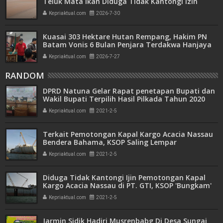
Teluk Mata Ikan Diduga Tidak Kantongi Izin
Amdal
Kepriaktual.com
2026-7-30
Kuasai 303 Hektare Hutan Rempang, Hakim PN
Batam Vonis 6 Bulan Penjara Terdakwa Hanjaya
Kepriaktual.com
2026-7-27
RANDOM
DPRD Natuna Gelar Rapat penetapan Bupati dan
Wakil Bupati Terpilih Hasil Pilkada Tahun 2020
Kepriaktual.com
2021-2-5
Terkait Pemotongan Kapal Kargo Acacia Nassau
Bendera Bahama, KSOP Saling Lempar
Tanggungjawab
Kepriaktual.com
2021-2-5
Diduga Tidak Kantongi Ijin Pemotongan Kapal
Kargo Acacia Nassau di PT. GTI, KSOP 'Bungkam'
Kepriaktual.com
2021-2-5
Jarmin Sidik Hadiri Musrenbabg Di Desa Sungai