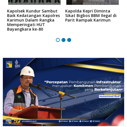
Kapolsek Kundur Sambut
Kapolda Kepri Diminta
A
bi
Baik Kedatangan Kapolres
Sikat Bigbos BBM Ilegal di
S
Karimun Dalam Rangka
Parit Rampak Karimun
A
Memperingati HUT
P
Bayangkara ke-80
K