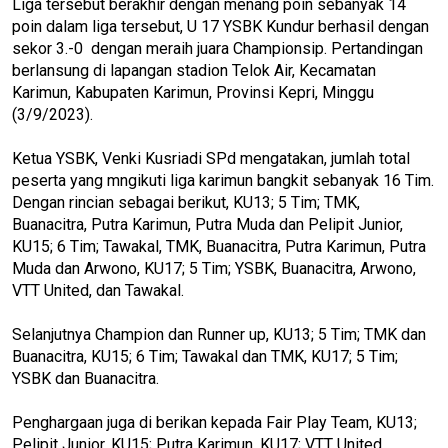
Liga tersebut berakhir dengan menang poin sebanyak 14
poin dalam liga tersebut, U 17 YSBK Kundur berhasil dengan
sekor 3.-0 dengan meraih juara Championsip. Pertandingan
berlansung di lapangan stadion Telok Air, Kecamatan
Karimun, Kabupaten Karimun, Provinsi Kepri, Minggu
(3/9/2023).
Ketua YSBK, Venki Kusriadi SPd mengatakan, jumlah total
peserta yang mngikuti liga karimun bangkit sebanyak 16 Tim.
Dengan rincian sebagai berikut, KU13; 5 Tim; TMK,
Buanacitra, Putra Karimun, Putra Muda dan Pelipit Junior,
KU15; 6 Tim; Tawakal, TMK, Buanacitra, Putra Karimun, Putra
Muda dan Arwono, KU17; 5 Tim; YSBK, Buanacitra, Arwono,
VTT United, dan Tawakal.
Selanjutnya Champion dan Runner up, KU13; 5 Tim; TMK dan
Buanacitra, KU15; 6 Tim; Tawakal dan TMK, KU17; 5 Tim;
YSBK dan Buanacitra.
Penghargaan juga di berikan kepada Fair Play Team, KU13;
Pelipit Junior, KU15; Putra Karimun, KU17; VTT United