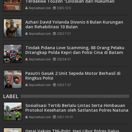
Terdakwa Touzen "Loloskah dari Hukuman
Seumur Hidup atau Mati"
Kepriaktual.com
2025-12-5
Azhari David Yolanda Divonis 6 Bulan Kurungan
dan Rehabilitasi 10 Bulan
Kepriaktual.com
2023-7-21
Tindak Pidana Love Scamming, 88 Orang Pelaku
Ditangkap Polda Kepri dan Polisi Cina di Batam
Kepriaktual.com
2023-8-31
Pasutri Gasak 2 Unit Sepeda Motor Berhasil di
Ringkus Polisi
Kepriaktual.com
2023-7-27
LABEL
Sosialisasi Tertib Berlalu Lintas Serta Himbauan
Protokol Kesehatan oleh Satlantas Polres Natuna
Kepriaktual.com
2021-10-19
Gerai Vaksin TNI-Polri, Hari Libur Polres Galus