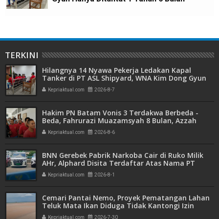
TERKINI
Hilangnya 14 Nyawa Pekerja Ledakan Kapal
Tanker di PT ASL Shipyard, WNA Kim Dong Gyun
Hanya Dituntut 1 Tahun 6 Bulan
Kepriaktual.com
2026-8-7
Hakim PN Batam Vonis 3 Terdakwa Berbeda -
Beda, Fahrurazi Muazamsyah 8 Bulan, Azzah
Azzurah dan Risma Divonis 2 Tahun 6 Bulan
Kepriaktual.com
2026-8-6
BNN Gerebek Pabrik Narkoba Cair di Ruko Milik
AHr, Alphard Disita Terdaftar Atas Nama PT
Mitra Usaha Properti
Kepriaktual.com
2026-8-1
Cemari Pantai Nemo, Proyek Pematangan Lahan
Teluk Mata Ikan Diduga Tidak Kantongi Izin
Amdal
Kepriaktual.com
2026-7-30