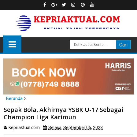
Beranda
Karimun
Sepak Bola, Akhirnya YSBK U-17 Sebagai
Sepak Bola, Akhirnya YSBK U-17 Sebagai Champion Liga
Champion Liga Karimun
Karimun
Kepriaktual.com
Selasa, September 05, 2023
Dibaca
kali