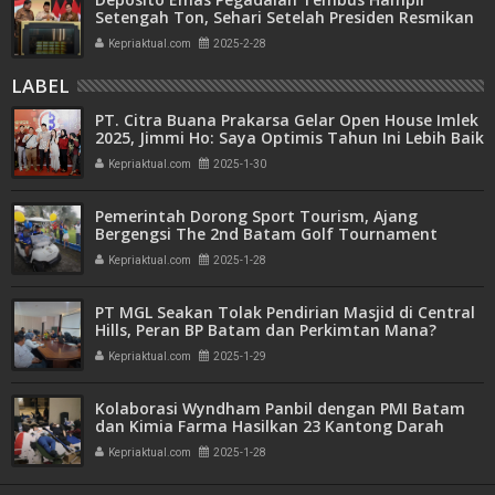
Setengah Ton, Sehari Setelah Presiden Resmikan
Bank Emas
Kepriaktual.com
2025-2-28
LABEL
PT. Citra Buana Prakarsa Gelar Open House Imlek
2025, Jimmi Ho: Saya Optimis Tahun Ini Lebih Baik
dari Tahun Sebelumnya
Kepriaktual.com
2025-1-30
Pemerintah Dorong Sport Tourism, Ajang
Bergengsi The 2nd Batam Golf Tournament
Berhadiah Fantastis Siap Digelar
Kepriaktual.com
2025-1-28
PT MGL Seakan Tolak Pendirian Masjid di Central
Hills, Peran BP Batam dan Perkimtan Mana?
Kepriaktual.com
2025-1-29
Kolaborasi Wyndham Panbil dengan PMI Batam
dan Kimia Farma Hasilkan 23 Kantong Darah
Kepriaktual.com
2025-1-28