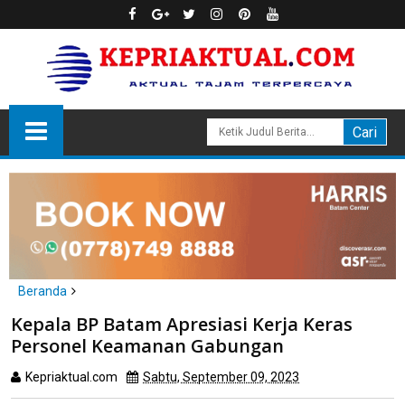
Beranda
Batam
Kepala BP Batam Apresiasi Kerja Keras
Kepala BP Batam Apresiasi Kerja Keras Personel Keamanan
Personel Keamanan Gabungan
Gabungan
Kepriaktual.com
Sabtu, September 09, 2023
Dibaca
kali