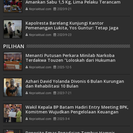
Amankan Sabu 1,5 Kg, Lima Pelaku Terancam
Hukuman Mati
Kepriaktual.com
2020-9-21
Kapolresta Barelang Kunjungi Kantor
Pemenangan Lukita, Yos Guntur: Tetap Jaga
Protokol Kesehatan
Kepriaktual.com
2020-9-23
PILIHAN
Menanti Putusan Perkara Minilab Narkoba
Terdakwa Touzen "Loloskah dari Hukuman
Seumur Hidup atau Mati"
Kepriaktual.com
2025-12-5
Azhari David Yolanda Divonis 6 Bulan Kurungan
dan Rehabilitasi 10 Bulan
Kepriaktual.com
2023-7-21
Wakil Kepala BP Batam Hadiri Entry Meeting BPK,
Komitmen Wujudkan Pengelolaan Keuangan
Transparan dan Akuntabel
Kepriaktual.com
2025-3-4
Deposito Emas Pegadaian Tembus Hampir