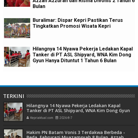
Azzah Azzurah dan Risma Divonis 2 Tahun 6
Bulan
Buralimar: Dispar Kepri Pastikan Terus
Tingkatkan Promosi Wisata Kepri
Hilangnya 14 Nyawa Pekerja Ledakan Kapal
Tanker di PT ASL Shipyard, WNA Kim Dong
Gyun Hanya Dituntut 1 Tahun 6 Bulan
TERKINI
Hilangnya 14 Nyawa Pekerja Ledakan Kapal
Tanker di PT ASL Shipyard, WNA Kim Dong Gyun
Hanya Dituntut 1 Tahun 6 Bulan
Kepriaktual.com
2026-8-7
Hakim PN Batam Vonis 3 Terdakwa Berbeda -
Beda, Fahrurazi Muazamsyah 8 Bulan, Azzah