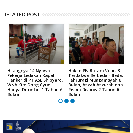
RELATED POST
Hilangnya 14 Nyawa
Hakim PN Batam Vonis 3
B
r
Pekerja Ledakan Kapal
Terdakwa Berbeda - Beda,
N
Tanker di PT ASL Shipyard,
Fahrurazi Muazamsyah 8
A
an
WNA Kim Dong Gyun
Bulan, Azzah Azzurah dan
T
Hanya Dituntut 1 Tahun 6
Risma Divonis 2 Tahun 6
M
Bulan
Bulan