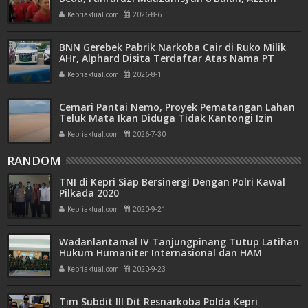
Azzurah dan Risma Divonis 2 Tahun 6 Bulan
Kepriaktual.com
2026-8-6
BNN Gerebek Pabrik Narkoba Cair di Ruko Milik
AHr, Alphard Disita Terdaftar Atas Nama PT
Mitra Usaha Properti
Kepriaktual.com
2026-8-1
Cemari Pantai Nemo, Proyek Pematangan Lahan
Teluk Mata Ikan Diduga Tidak Kantongi Izin
Amdal
Kepriaktual.com
2026-7-30
RANDOM
TNI di Kepri Siap Bersinergi Dengan Polri Kawal
Pilkada 2020
Kepriaktual.com
2020-9-21
Wadanlantamal IV Tanjungpinang Tutup Latihan
Hukum Humaniter Internasional dan HAM
Kepriaktual.com
2020-9-23
Tim Subdit III Dit Resnarkoba Polda Kepri