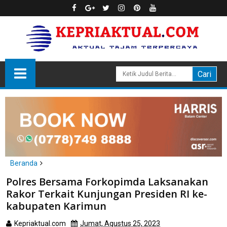
Beranda
Karimun
Polres Bersama Forkopimda Laksanakan
Polres Bersama Forkopimda Laksanakan Rakor Terkait
Rakor Terkait Kunjungan Presiden RI ke-
Kunjungan Presiden RI ke- kabupaten Karimun
kabupaten Karimun
Kepriaktual.com
Jumat, Agustus 25, 2023
Dibaca
kali