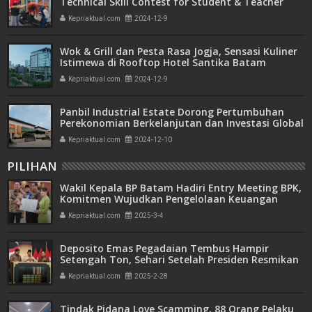
Technical Skill Contest for Student & Teacher
Kepriaktual.com
2024-12-9
Wok & Grill dan Pesta Rasa Jogja, Sensasi Kuliner
Istimewa di Rooftop Hotel Santika Batam
Kepriaktual.com
2024-12-9
Panbil Industrial Estate Dorong Pertumbuhan
Perekonomian Berkelanjutan dan Investasi Global
di Batam
Kepriaktual.com
2024-12-10
PILIHAN
Wakil Kepala BP Batam Hadiri Entry Meeting BPK,
Komitmen Wujudkan Pengelolaan Keuangan
Transparan dan Akuntabel
Kepriaktual.com
2025-3-4
Deposito Emas Pegadaian Tembus Hampir
Setengah Ton, Sehari Setelah Presiden Resmikan
Bank Emas
Kepriaktual.com
2025-2-28
Tindak Pidana Love Scamming, 88 Orang Pelaku