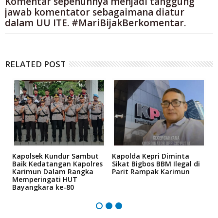
Komentar sepenuhnya menjadi tanggung
jawab komentator sebagaimana diatur
dalam UU ITE. #MariBijakBerkomentar.
RELATED POST
Kapolsek Kundur Sambut
Kapolda Kepri Diminta
A
bi
Baik Kedatangan Kapolres
Sikat Bigbos BBM Ilegal di
S
Karimun Dalam Rangka
Parit Rampak Karimun
A
Memperingati HUT
P
Bayangkara ke-80
K