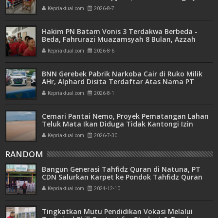
Hanya Dituntut 1 Tahun 6 Bulan
Kepriaktual.com
2026-8-7
Hakim PN Batam Vonis 3 Terdakwa Berbeda -
Beda, Fahrurazi Muazamsyah 8 Bulan, Azzah
Azzurah dan Risma Divonis 2 Tahun 6 Bulan
Kepriaktual.com
2026-8-6
BNN Gerebek Pabrik Narkoba Cair di Ruko Milik
AHr, Alphard Disita Terdaftar Atas Nama PT
Mitra Usaha Properti
Kepriaktual.com
2026-8-1
Cemari Pantai Nemo, Proyek Pematangan Lahan
Teluk Mata Ikan Diduga Tidak Kantongi Izin
Amdal
Kepriaktual.com
2026-7-30
RANDOM
Bangun Generasi Tahfidz Quran di Natuna, PT
CDN Salurkan Karpet ke Pondok Tahfidz Quran
Hidayatullah
Kepriaktual.com
2024-12-10
Tingkatkan Mutu Pendidikan Vokasi Melalui