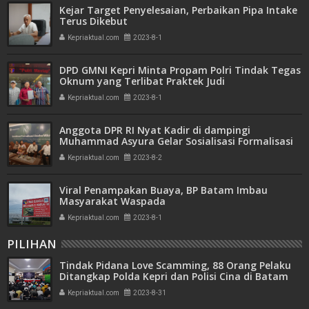
Kejar Target Penyelesaian, Perbaikan Pipa Intake
Terus Dikebut
Kepriaktual.com
2023-8-1
DPD GMNI Kepri Minta Propam Polri Tindak Tegas
Oknum yang Terlibat Praktek Judi
Kepriaktual.com
2023-8-1
Anggota DPR RI Nyat Kadir di dampingi
Muhammad Asyura Gelar Sosialisasi Formalisasi
UMKM di Kundur
Kepriaktual.com
2023-8-2
Viral Penampakan Buaya, BP Batam Imbau
Masyarakat Waspada
Kepriaktual.com
2023-8-1
PILIHAN
Tindak Pidana Love Scamming, 88 Orang Pelaku
Ditangkap Polda Kepri dan Polisi Cina di Batam
Kepriaktual.com
2023-8-31