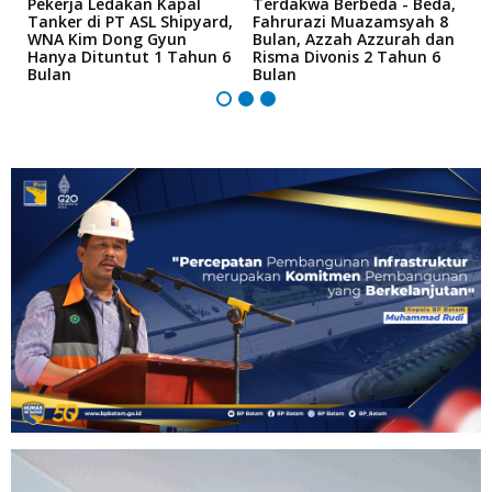
r
Pekerja Ledakan Kapal
Terdakwa Berbeda - Beda,
N
Tanker di PT ASL Shipyard,
Fahrurazi Muazamsyah 8
A
an
WNA Kim Dong Gyun
Bulan, Azzah Azzurah dan
T
Hanya Dituntut 1 Tahun 6
Risma Divonis 2 Tahun 6
M
Bulan
Bulan