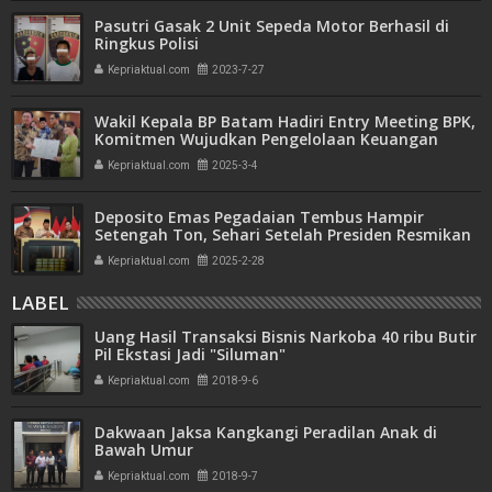
Pasutri Gasak 2 Unit Sepeda Motor Berhasil di
Ringkus Polisi
Kepriaktual.com
2023-7-27
Wakil Kepala BP Batam Hadiri Entry Meeting BPK,
Komitmen Wujudkan Pengelolaan Keuangan
Transparan dan Akuntabel
Kepriaktual.com
2025-3-4
Deposito Emas Pegadaian Tembus Hampir
Setengah Ton, Sehari Setelah Presiden Resmikan
Bank Emas
Kepriaktual.com
2025-2-28
LABEL
Uang Hasil Transaksi Bisnis Narkoba 40 ribu Butir
Pil Ekstasi Jadi "Siluman"
Kepriaktual.com
2018-9-6
Dakwaan Jaksa Kangkangi Peradilan Anak di
Bawah Umur
Kepriaktual.com
2018-9-7