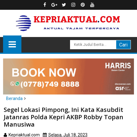
Beranda
Batam
Segel Lokasi Pimpong, Ini Kata Kasubdit
Segel Lokasi Pimpong, Ini Kata Kasubdit Jatanras Polda Kepri
Jatanras Polda Kepri AKBP Robby Topan
AKBP Robby Topan Manusiwa
Manusiwa
Kepriaktual.com
Selasa, Juli 18, 2023
Dibaca
kali