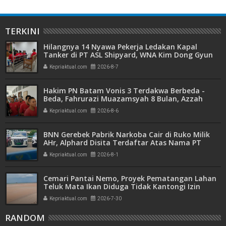
TERKINI
Hilangnya 14 Nyawa Pekerja Ledakan Kapal
Tanker di PT ASL Shipyard, WNA Kim Dong Gyun
Hanya Dituntut 1 Tahun 6 Bulan
Kepriaktual.com
2026-8-7
Hakim PN Batam Vonis 3 Terdakwa Berbeda -
Beda, Fahrurazi Muazamsyah 8 Bulan, Azzah
Azzurah dan Risma Divonis 2 Tahun 6 Bulan
Kepriaktual.com
2026-8-6
BNN Gerebek Pabrik Narkoba Cair di Ruko Milik
AHr, Alphard Disita Terdaftar Atas Nama PT
Mitra Usaha Properti
Kepriaktual.com
2026-8-1
Cemari Pantai Nemo, Proyek Pematangan Lahan
Teluk Mata Ikan Diduga Tidak Kantongi Izin
Amdal
Kepriaktual.com
2026-7-30
RANDOM