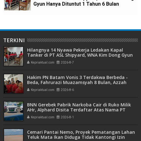
Gyun Hanya Dituntut 1 Tahun 6 Bulan
TERKINI
Hilangnya 14 Nyawa Pekerja Ledakan Kapal
Tanker di PT ASL Shipyard, WNA Kim Dong Gyun
Hanya Dituntut 1 Tahun 6 Bulan
Kepriaktual.com
2026-8-7
Hakim PN Batam Vonis 3 Terdakwa Berbeda -
Beda, Fahrurazi Muazamsyah 8 Bulan, Azzah
Azzurah dan Risma Divonis 2 Tahun 6 Bulan
Kepriaktual.com
2026-8-6
BNN Gerebek Pabrik Narkoba Cair di Ruko Milik
AHr, Alphard Disita Terdaftar Atas Nama PT
Mitra Usaha Properti
Kepriaktual.com
2026-8-1
Cemari Pantai Nemo, Proyek Pematangan Lahan
Teluk Mata Ikan Diduga Tidak Kantongi Izin