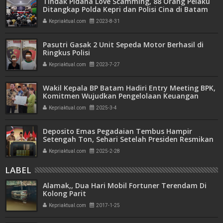
Tindak Pidana Love Scamming, 88 Orang Pelaku
Ditangkap Polda Kepri dan Polisi Cina di Batam
Kepriaktual.com
2023-8-31
Pasutri Gasak 2 Unit Sepeda Motor Berhasil di
Ringkus Polisi
Kepriaktual.com
2023-7-27
Wakil Kepala BP Batam Hadiri Entry Meeting BPK,
Komitmen Wujudkan Pengelolaan Keuangan
Transparan dan Akuntabel
Kepriaktual.com
2025-3-4
Deposito Emas Pegadaian Tembus Hampir
Setengah Ton, Sehari Setelah Presiden Resmikan
Bank Emas
Kepriaktual.com
2025-2-28
LABEL
Alamak,, Dua Hari Mobil Fortuner Terendam Di
Kolong Parit
Kepriaktual.com
2017-1-25