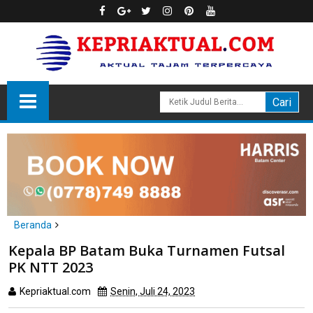
Beranda
Batam
Kepala BP Batam Buka Turnamen Futsal PK NTT 2023
Kepala BP Batam Buka Turnamen Futsal
PK NTT 2023
Kepriaktual.com
Senin, Juli 24, 2023
Dibaca
kali