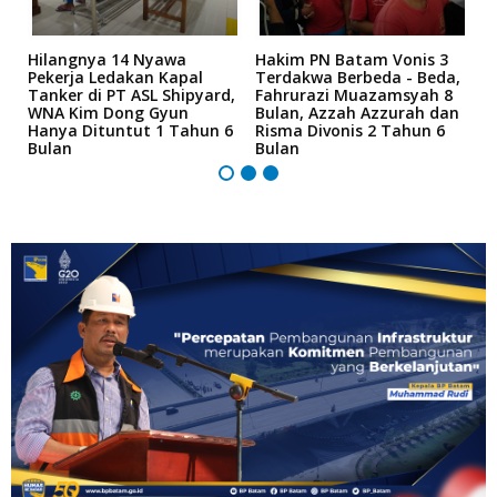
Hilangnya 14 Nyawa
Hakim PN Batam Vonis 3
B
r
Pekerja Ledakan Kapal
Terdakwa Berbeda - Beda,
N
Tanker di PT ASL Shipyard,
Fahrurazi Muazamsyah 8
A
an
WNA Kim Dong Gyun
Bulan, Azzah Azzurah dan
T
Hanya Dituntut 1 Tahun 6
Risma Divonis 2 Tahun 6
M
Bulan
Bulan