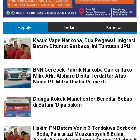
Populer
Terkini
Kategori
Kasus Vape Narkoba, Dua Pegawai Imigrasi
Batam Dituntut Berbeda, ini Tuntutan JPU
BNN Gerebek Pabrik Narkoba Cair di Ruko
Milik AHr, Alphard Disita Terdaftar Atas
Nama PT Mitra Usaha Properti
Diduga Rokok Manchester Beredar Bebas
di Batam 'Dipalsukan'
Hakim PN Batam Vonis 3 Terdakwa Berbeda
- Beda, Fahrurazi Muazamsyah 8 Bulan,
Azzah Azzurah dan Risma Divonis 2 Tahun 6