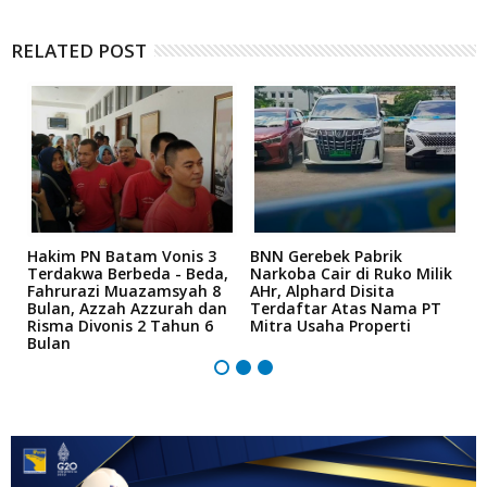
RELATED POST
n
Hakim PN Batam Vonis 3
BNN Gerebek Pabrik
C
Terdakwa Berbeda - Beda,
Narkoba Cair di Ruko Milik
P
Fahrurazi Muazamsyah 8
AHr, Alphard Disita
T
Bulan, Azzah Azzurah dan
Terdaftar Atas Nama PT
T
Risma Divonis 2 Tahun 6
Mitra Usaha Properti
Bulan