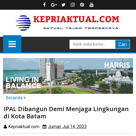
Beranda
Batam
IPAL Dibangun Demi Menjaga Lingkungan
IPAL Dibangun Demi Menjaga Lingkungan di Kota Batam
di Kota Batam
Kepriaktual.com
Jumat, Juli 14, 2023
Dibaca
kali