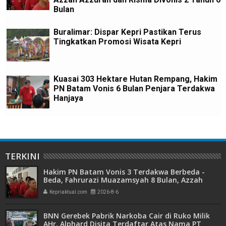
Bulan
Buralimar: Dispar Kepri Pastikan Terus
Tingkatkan Promosi Wisata Kepri
Kuasai 303 Hektare Hutan Rempang, Hakim
PN Batam Vonis 6 Bulan Penjara Terdakwa
Hanjaya
TERKINI
Hakim PN Batam Vonis 3 Terdakwa Berbeda -
Beda, Fahrurazi Muazamsyah 8 Bulan, Azzah
Azzurah dan Risma Divonis 2 Tahun 6 Bulan
Kepriaktual.com
2026-8-6
BNN Gerebek Pabrik Narkoba Cair di Ruko Milik
AHr, Alphard Disita Terdaftar Atas Nama PT