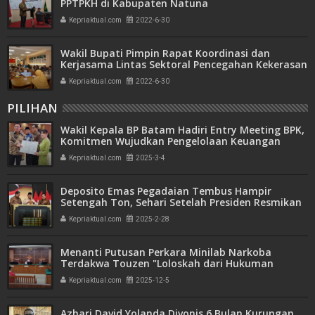
PPTPKH di Kabupaten Natuna
Kepriaktual.com
2022-6-30
Wakil Bupati Pimpin Rapat Koordinasi dan
Kerjasama Lintas Sektoral Pencegahan Kekerasan
Terhadap Anak
Kepriaktual.com
2022-6-30
PILIHAN
Wakil Kepala BP Batam Hadiri Entry Meeting BPK,
Komitmen Wujudkan Pengelolaan Keuangan
Transparan dan Akuntabel
Kepriaktual.com
2025-3-4
Deposito Emas Pegadaian Tembus Hampir
Setengah Ton, Sehari Setelah Presiden Resmikan
Bank Emas
Kepriaktual.com
2025-2-28
Menanti Putusan Perkara Minilab Narkoba
Terdakwa Touzen "Loloskah dari Hukuman
Seumur Hidup atau Mati"
Kepriaktual.com
2025-12-5
Azhari David Yolanda Divonis 6 Bulan Kurungan