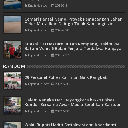
Mitra Usaha Properti
Kepriaktual.com
2026-8-1
Cemari Pantai Nemo, Proyek Pematangan Lahan
Teluk Mata Ikan Diduga Tidak Kantongi Izin
Amdal
Kepriaktual.com
2026-7-30
Kuasai 303 Hektare Hutan Rempang, Hakim PN
Batam Vonis 6 Bulan Penjara Terdakwa Hanjaya
Kepriaktual.com
2026-7-27
RANDOM
29 Personel Polres Karimun Naik Pangkat
Kepriaktual.com
2022-6-30
Dalam Rangka Hari Bayangkara ke-76 Polsek
Kundur Bersama Awak Media Serahkan Bantuan
ke Warga Tak Mampu
Kepriaktual.com
2022-6-30
Wakil Bupati Hadiri Sosialisasi dan Koordinasi