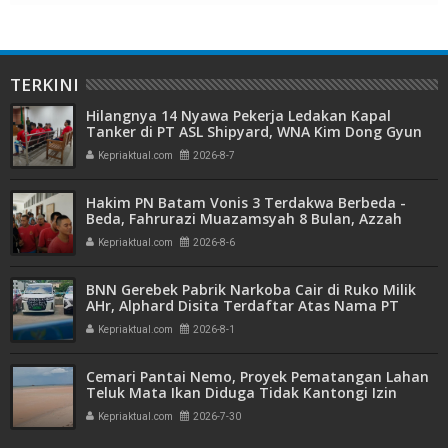
TERKINI
Hilangnya 14 Nyawa Pekerja Ledakan Kapal
Tanker di PT ASL Shipyard, WNA Kim Dong Gyun
Hanya Dituntut 1 Tahun 6 Bulan
Kepriaktual.com
2026-8-7
Hakim PN Batam Vonis 3 Terdakwa Berbeda -
Beda, Fahrurazi Muazamsyah 8 Bulan, Azzah
Azzurah dan Risma Divonis 2 Tahun 6 Bulan
Kepriaktual.com
2026-8-6
BNN Gerebek Pabrik Narkoba Cair di Ruko Milik
AHr, Alphard Disita Terdaftar Atas Nama PT
Mitra Usaha Properti
Kepriaktual.com
2026-8-1
Cemari Pantai Nemo, Proyek Pematangan Lahan
Teluk Mata Ikan Diduga Tidak Kantongi Izin
Amdal
Kepriaktual.com
2026-7-30