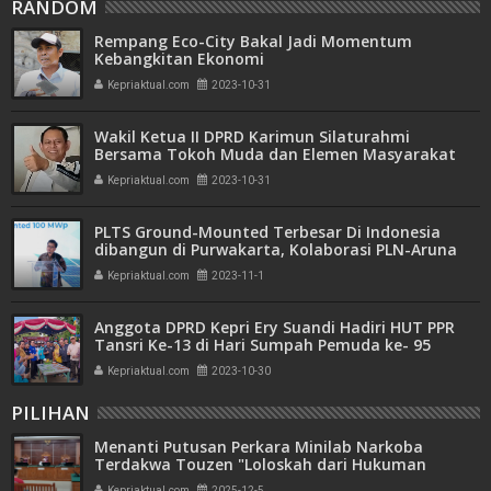
RANDOM
Rempang Eco-City Bakal Jadi Momentum
Kebangkitan Ekonomi
Kepriaktual.com
2023-10-31
Wakil Ketua II DPRD Karimun Silaturahmi
Bersama Tokoh Muda dan Elemen Masyarakat
se- Kecamatan Kundur
Kepriaktual.com
2023-10-31
PLTS Ground-Mounted Terbesar Di Indonesia
dibangun di Purwakarta, Kolaborasi PLN-Aruna
Wujudkan Kawasan Industri Hijau
Kepriaktual.com
2023-11-1
Anggota DPRD Kepri Ery Suandi Hadiri HUT PPR
Tansri Ke-13 di Hari Sumpah Pemuda ke- 95
Kepriaktual.com
2023-10-30
PILIHAN
Menanti Putusan Perkara Minilab Narkoba
Terdakwa Touzen "Loloskah dari Hukuman
Seumur Hidup atau Mati"
Kepriaktual.com
2025-12-5