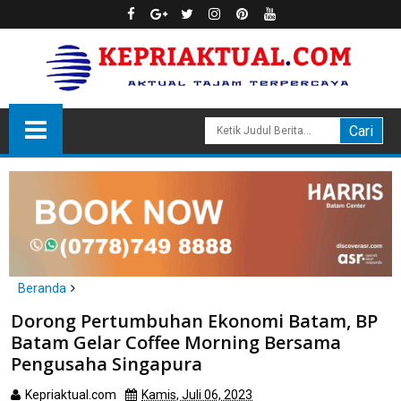
Beranda
Batam
Dorong Pertumbuhan Ekonomi Batam, BP
Dorong Pertumbuhan Ekonomi Batam, BP Batam Gelar Coffee
Batam Gelar Coffee Morning Bersama
Morning Bersama Pengusaha Singapura
Pengusaha Singapura
Kepriaktual.com
Kamis, Juli 06, 2023
Dibaca
kali