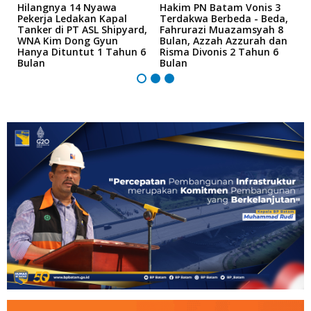
Hilangnya 14 Nyawa
Hakim PN Batam Vonis 3
B
r
Pekerja Ledakan Kapal
Terdakwa Berbeda - Beda,
N
Tanker di PT ASL Shipyard,
Fahrurazi Muazamsyah 8
A
an
WNA Kim Dong Gyun
Bulan, Azzah Azzurah dan
T
Hanya Dituntut 1 Tahun 6
Risma Divonis 2 Tahun 6
M
Bulan
Bulan