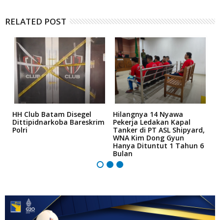
RELATED POST
n
HH Club Batam Disegel
Hilangnya 14 Nyawa
H
Dittipidnarkoba Bareskrim
Pekerja Ledakan Kapal
T
Polri
Tanker di PT ASL Shipyard,
F
ya
WNA Kim Dong Gyun
B
Hanya Dituntut 1 Tahun 6
R
Bulan
B