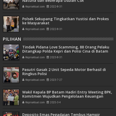
Natuna dan Beberapa Usulan CSR
Kepriaktual.com
2022-8-31
Polsek Sekupang Tingkatkan Yustisi dan Prokes
ke Masyarakat
Kepriaktual.com
2022-8-31
PILIHAN
Tindak Pidana Love Scamming, 88 Orang Pelaku
Ditangkap Polda Kepri dan Polisi Cina di Batam
Kepriaktual.com
2023-8-31
Pasutri Gasak 2 Unit Sepeda Motor Berhasil di
Ringkus Polisi
Kepriaktual.com
2023-7-27
Wakil Kepala BP Batam Hadiri Entry Meeting BPK,
Komitmen Wujudkan Pengelolaan Keuangan
Transparan dan Akuntabel
Kepriaktual.com
2025-3-4
Deposito Emas Pegadaian Tembus Hampir