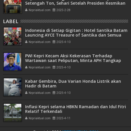
Setengah Ton, Sehari Setelah Presiden Resmikan
Bank Emas
Kepriaktual.com
2025-2-28
LABEL
Indonesia di Setiap Gigitan : Hotel Santika Batam
Launcing AYCE Treasure of Santika dan Semua
Tentang Bali
Kepriaktual.com
2025-4-10
PWI Kepri Kecam Aksi Kekerasan Terhadap
Wartawan saat Peliputan, Minta APH Tangkap
Pelaku Pemukulan
Kepriaktual.com
2025-4-10
Kabar Gembira, Dua Varian Honda Listrik akan
Hadir di Batam
Kepriaktual.com
2025-4-10
Inflasi Kepri selama HBKN Ramadan dan Idul Fitri
Relatif Terkendali
Kepriaktual.com
2025-4-11