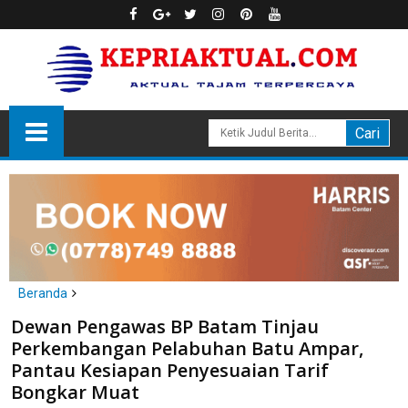
Beranda
Batam
Dewan Pengawas BP Batam Tinjau
Dewan Pengawas BP Batam Tinjau Perkembangan Pelabuhan
Perkembangan Pelabuhan Batu Ampar,
Batu Ampar, Pantau Kesiapan Penyesuaian Tarif Bongkar Muat
Pantau Kesiapan Penyesuaian Tarif
Bongkar Muat