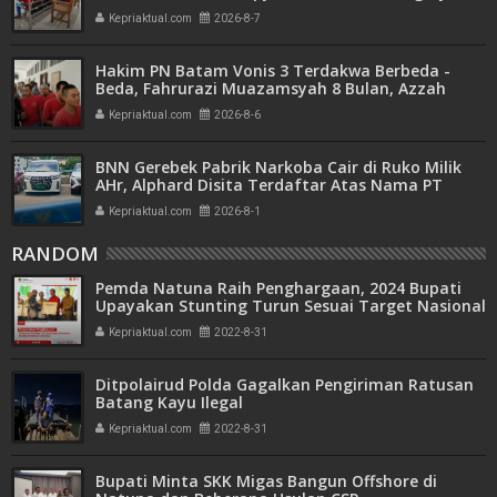
Hanya Dituntut 1 Tahun 6 Bulan
Kepriaktual.com
2026-8-7
Hakim PN Batam Vonis 3 Terdakwa Berbeda -
Beda, Fahrurazi Muazamsyah 8 Bulan, Azzah
Azzurah dan Risma Divonis 2 Tahun 6 Bulan
Kepriaktual.com
2026-8-6
BNN Gerebek Pabrik Narkoba Cair di Ruko Milik
AHr, Alphard Disita Terdaftar Atas Nama PT
Mitra Usaha Properti
Kepriaktual.com
2026-8-1
RANDOM
Pemda Natuna Raih Penghargaan, 2024 Bupati
Upayakan Stunting Turun Sesuai Target Nasional
Kepriaktual.com
2022-8-31
Ditpolairud Polda Gagalkan Pengiriman Ratusan
Batang Kayu Ilegal
Kepriaktual.com
2022-8-31
Bupati Minta SKK Migas Bangun Offshore di