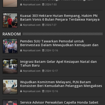
Amdal
Kepriaktual.com
2026-7-30
Kuasai 303 Hektare Hutan Rempang, Hakim PN
Batam Vonis 6 Bulan Penjara Terdakwa Hanjaya
Kepriaktual.com
2026-7-27
RANDOM
Pemdes SUU Tawarkan Pemodal untuk
Berinvestasi Dalam Mewujudkan Kemajuan dan
Kesejahteraan Warganya
Kepriaktual.com
2024-12-16
Imigrasi Batam Gelar Apel Kesiapan Natal dan
Tahun Baru
Kepriaktual.com
2024-12-17
Wujudkan Komitmen Melayani, PLN Batam
Konsisten Beri Kemudahan Pelanggan Mengakses
Layanan Kelistrikan
Kepriaktual.com
2024-12-16
Service Advisor Perwakilan Capella Honda Sabet