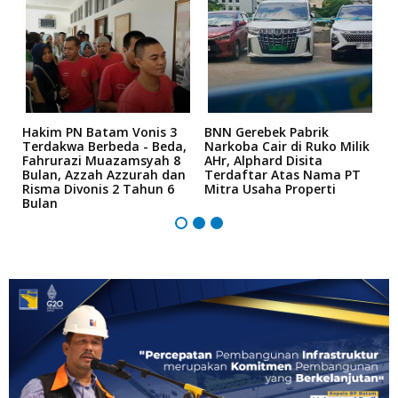
n
Hakim PN Batam Vonis 3
BNN Gerebek Pabrik
C
Terdakwa Berbeda - Beda,
Narkoba Cair di Ruko Milik
P
Fahrurazi Muazamsyah 8
AHr, Alphard Disita
T
Bulan, Azzah Azzurah dan
Terdaftar Atas Nama PT
T
Risma Divonis 2 Tahun 6
Mitra Usaha Properti
Bulan