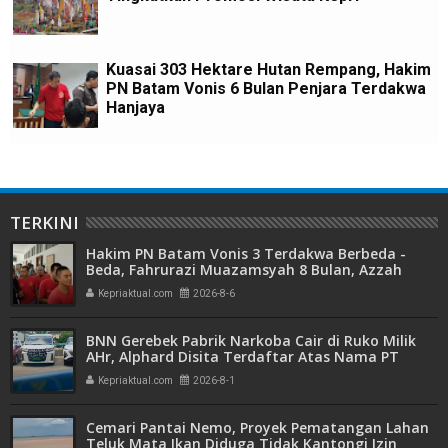
Kuasai 303 Hektare Hutan Rempang, Hakim
PN Batam Vonis 6 Bulan Penjara Terdakwa
Hanjaya
TERKINI
Hakim PN Batam Vonis 3 Terdakwa Berbeda -
Beda, Fahrurazi Muazamsyah 8 Bulan, Azzah
Azzurah dan Risma Divonis 2 Tahun 6 Bulan
Kepriaktual.com
2026-8-6
BNN Gerebek Pabrik Narkoba Cair di Ruko Milik
AHr, Alphard Disita Terdaftar Atas Nama PT
Mitra Usaha Properti
Kepriaktual.com
2026-8-1
Cemari Pantai Nemo, Proyek Pematangan Lahan
Teluk Mata Ikan Diduga Tidak Kantongi Izin