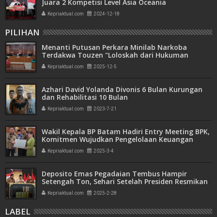
Juara 2 Kompetisi Level Asia Oceania
Kepriaktual.com
2024-12-18
PILIHAN
Menanti Putusan Perkara Minilab Narkoba
Terdakwa Touzen "Loloskah dari Hukuman
Seumur Hidup atau Mati"
Kepriaktual.com
2025-12-5
Azhari David Yolanda Divonis 6 Bulan Kurungan
dan Rehabilitasi 10 Bulan
Kepriaktual.com
2023-7-21
Wakil Kepala BP Batam Hadiri Entry Meeting BPK,
Komitmen Wujudkan Pengelolaan Keuangan
Transparan dan Akuntabel
Kepriaktual.com
2025-3-4
Deposito Emas Pegadaian Tembus Hampir
Setengah Ton, Sehari Setelah Presiden Resmikan
Bank Emas
Kepriaktual.com
2025-2-28
LABEL