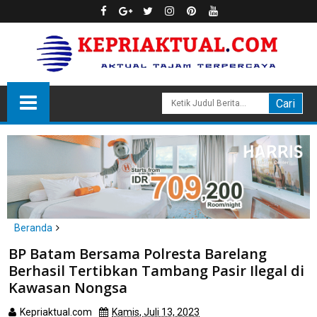
Beranda
Batam
BP Batam Bersama Polresta Barelang
BP Batam Bersama Polresta Barelang Berhasil Tertibkan
Berhasil Tertibkan Tambang Pasir Ilegal di
Tambang Pasir Ilegal di Kawasan Nongsa
Kawasan Nongsa
Kepriaktual.com
Kamis, Juli 13, 2023
Dibaca
kali