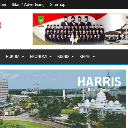
iber
Iklan / Advertising
Sitemap
HUKUM
EKONOMI
BISNIS
KEPRI