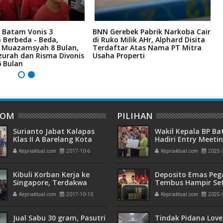
 Batam Vonis 3
BNN Gerebek Pabrik Narkoba Cair
C
 Berbeda - Beda,
di Ruko Milik AHr, Alphard Disita
P
i Muazamsyah 8 Bulan,
Terdaftar Atas Nama PT Mitra
I
zurah dan Risma Divonis
Usaha Properti
A
6 Bulan
DOM
PILIHAN
Surianto Jabat Kalapas
Wakil Kepala BP B
Klas II A Barelang Kota
Hadiri Entry Meetin
Batam
Komitmen Wujudk
Kepriaktual.com
2017-10-6
Kepriaktual.com
2025-
Pengelolaan Keua
Transparan dan
Akuntabel
Kibuli Korban Kerja ke
Deposito Emas Peg
Singapore, Terdakwa
Tembus Hampir Se
Lihadi Tipu 1 juta/orang
Ton, Sehari Setela
Kepriaktual.com
2017-10-10
Kepriaktual.com
2025-
Presiden Resmikan
Emas
Jual Sabu 30 gram, Pasutri
Tindak Pidana Love