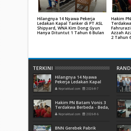
tan Mati Kasus
Hilangnya 14 Nyawa Pekerja
Hakim PN
ar Narkoba
Ledakan Kapal Tanker di PT ASL
Terdakwa
kara TPPU Aset
Shipyard, WNA Kim Dong Gyun
Fahruraz
Hanya Dituntut 1 Tahun 6 Bulan
Azzah Az
2 Tahun 
TERKINI
RAN
Hilangnya 14 Nyawa
Pekerja Ledakan Kapal
Tanker di PT ASL Shipyard,
Kepriaktual.com
2026-8-7
WNA Kim Dong Gyun
Hanya Dituntut 1 Tahun 6
Bulan
Hakim PN Batam Vonis 3
Terdakwa Berbeda - Beda,
Fahrurazi Muazamsyah 8
Kepriaktual.com
2026-8-6
Bulan, Azzah Azzurah dan
Risma Divonis 2 Tahun 6
Bulan
BNN Gerebek Pabrik