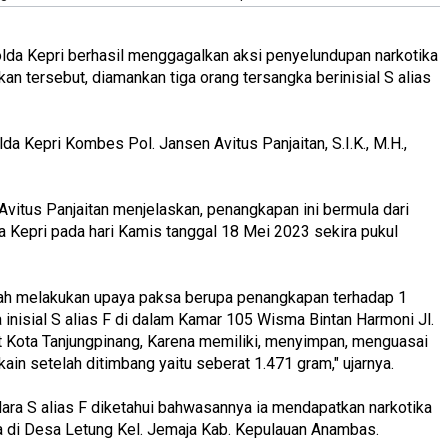
olda Kepri berhasil menggagalkan aksi penyelundupan narkotika
an tersebut, diamankan tiga orang tersangka berinisial S alias
a Kepri Kombes Pol. Jansen Avitus Panjaitan, S.I.K., M.H.,
itus Panjaitan menjelaskan, penangkapan ini bermula dari
a Kepri pada hari Kamis tanggal 18 Mei 2023 sekira pukul
elah melakukan upaya paksa berupa penangkapan terhadap 1
 inisial S alias F di dalam Kamar 105 Wisma Bintan Harmoni Jl.
at Kota Tanjungpinang, Karena memiliki, menyimpan, menguasai
okain setelah ditimbang yaitu seberat 1.471 gram," ujarnya.
dara S alias F diketahui bahwasannya ia mendapatkan narkotika
da di Desa Letung Kel. Jemaja Kab. Kepulauan Anambas.