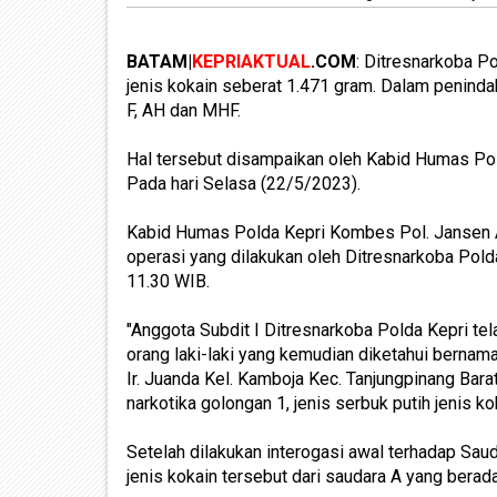
BATAM|
KEPRIAKTUAL
.COM
: Ditresnarkoba P
jenis kokain seberat 1.471 gram. Dalam penindak
F, AH dan MHF.
Hal tersebut disampaikan oleh Kabid Humas Pold
Pada hari Selasa (22/5/2023).
Kabid Humas Polda Kepri Kombes Pol. Jansen Av
operasi yang dilakukan oleh Ditresnarkoba Pold
11.30 WIB.
"Anggota Subdit I Ditresnarkoba Polda Kepri t
orang laki-laki yang kemudian diketahui bernama
Ir. Juanda Kel. Kamboja Kec. Tanjungpinang Bar
narkotika golongan 1, jenis serbuk putih jenis k
Setelah dilakukan interogasi awal terhadap Sau
jenis kokain tersebut dari saudara A yang bera