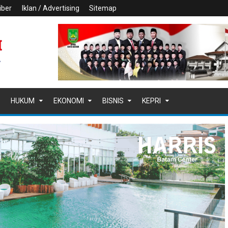
iber
Iklan / Advertising
Sitemap
HUKUM
EKONOMI
BISNIS
KEPRI