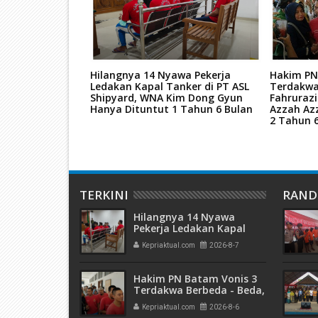
 Bupati Karimun
Hilangnya 14 Nyawa Pekerja
Hakim PN
i Ringkus
Ledakan Kapal Tanker di PT ASL
Terdakwa
Shipyard, WNA Kim Dong Gyun
Fahruraz
Hanya Dituntut 1 Tahun 6 Bulan
Azzah Az
2 Tahun 
TERKINI
RAN
Hilangnya 14 Nyawa
Pekerja Ledakan Kapal
Tanker di PT ASL Shipyard,
Kepriaktual.com
2026-8-7
WNA Kim Dong Gyun
Hanya Dituntut 1 Tahun 6
Bulan
Hakim PN Batam Vonis 3
Terdakwa Berbeda - Beda,
Fahrurazi Muazamsyah 8
Kepriaktual.com
2026-8-6
Bulan, Azzah Azzurah dan