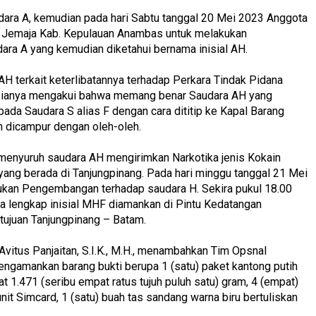
udara A, kemudian pada hari Sabtu tanggal 20 Mei 2023 Anggota
. Jemaja Kab. Kepulauan Anambas untuk melakukan
a A yang kemudian diketahui bernama inisial AH.
AH terkait keterlibatannya terhadap Perkara Tindak Pidana
 F, ianya mengakui bahwa memang benar Saudara AH yang
ada Saudara S alias F dengan cara dititip ke Kapal Barang
an dicampur dengan oleh-oleh.
enyuruh saudara AH mengirimkan Narkotika jenis Kokain
 yang berada di Tanjungpinang. Pada hari minggu tanggal 21 Mei
ukan Pengembangan terhadap saudara H. Sekira pukul 18.00
 lengkap inisial MHF diamankan di Pintu Kedatangan
 tujuan Tanjungpinang – Batam.
itus Panjaitan, S.I.K., M.H., menambahkan Tim Opsnal
gamankan barang bukti berupa 1 (satu) paket kantong putih
t 1.471 (seribu empat ratus tujuh puluh satu) gram, 4 (empat)
nit Simcard, 1 (satu) buah tas sandang warna biru bertuliskan