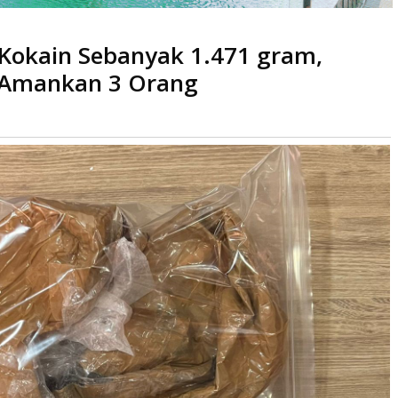
 Kokain Sebanyak 1.471 gram,
gram, Ditresnarkoba Polda Kepri Amankan 3 Orang
i Amankan 3 Orang
li