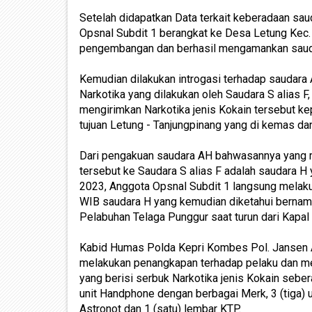
Setelah didapatkan Data terkait keberadaan sa
Opsnal Subdit 1 berangkat ke Desa Letung Kec
pengembangan dan berhasil mengamankan saudar
Kemudian dilakukan introgasi terhadap saudara 
Narkotika yang dilakukan oleh Saudara S alias
mengirimkan Narkotika jenis Kokain tersebut kep
tujuan Letung - Tanjungpinang yang di kemas d
Dari pengakuan saudara AH bahwasannya yang m
tersebut ke Saudara S alias F adalah saudara H
2023, Anggota Opsnal Subdit 1 langsung melak
WIB saudara H yang kemudian diketahui bernama
Pelabuhan Telaga Punggur saat turun dari Kapal
Kabid Humas Polda Kepri Kombes Pol. Jansen Av
melakukan penangkapan terhadap pelaku dan men
yang berisi serbuk Narkotika jenis Kokain sebera
unit Handphone dengan berbagai Merk, 3 (tiga) u
Astronot dan 1 (satu) lembar KTP.