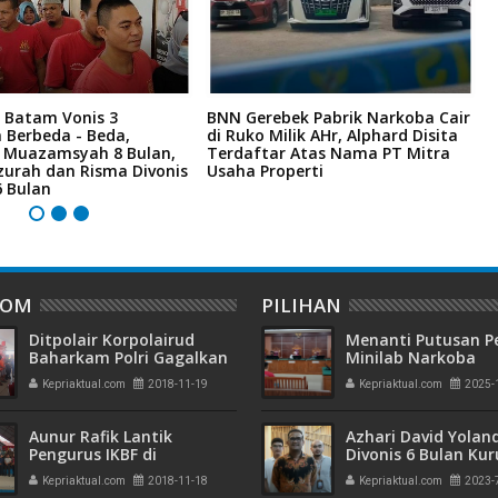
 Batam Vonis 3
BNN Gerebek Pabrik Narkoba Cair
C
 Berbeda - Beda,
di Ruko Milik AHr, Alphard Disita
P
i Muazamsyah 8 Bulan,
Terdaftar Atas Nama PT Mitra
I
zurah dan Risma Divonis
Usaha Properti
A
6 Bulan
DOM
PILIHAN
Ditpolair Korpolairud
Menanti Putusan P
Baharkam Polri Gagalkan
Minilab Narkoba
Pengiriman Pekerja
Terdakwa Touzen
Kepriaktual.com
2018-11-19
Kepriaktual.com
2025-
Migran Indonesia
"Loloskah dari Hu
Seumur Hidup atau
Aunur Rafik Lantik
Azhari David Yolan
Pengurus IKBF di
Divonis 6 Bulan Ku
Tanjungbatu Kundur
dan Rehabilitasi 10
Kepriaktual.com
2018-11-18
Kepriaktual.com
2023-