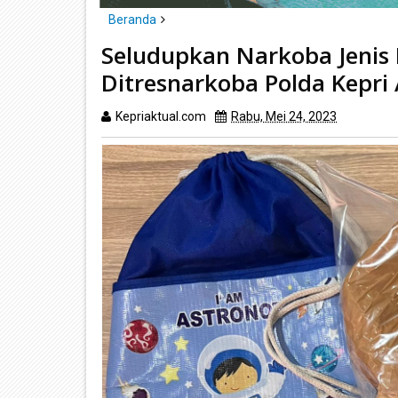
Beranda
Batam
Narkotika
Seludupkan Narkoba Jenis
Seludupkan Narkoba Jenis Kokain Sebanyak 1.471 
Ditresnarkoba Polda Kepr
Kepriaktual.com
Rabu, Mei 24, 2023
Dibaca
ka