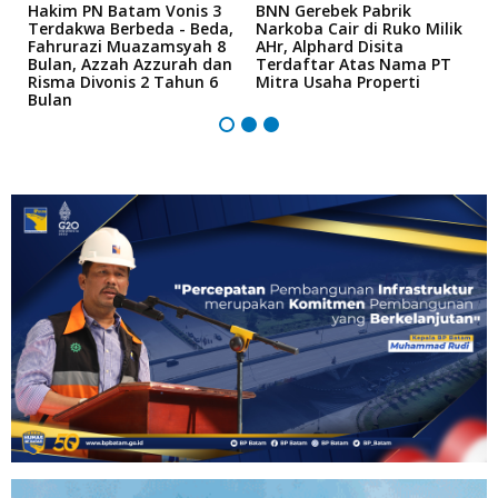
n
Hakim PN Batam Vonis 3
BNN Gerebek Pabrik
C
Terdakwa Berbeda - Beda,
Narkoba Cair di Ruko Milik
P
Fahrurazi Muazamsyah 8
AHr, Alphard Disita
T
Bulan, Azzah Azzurah dan
Terdaftar Atas Nama PT
T
Risma Divonis 2 Tahun 6
Mitra Usaha Properti
Bulan