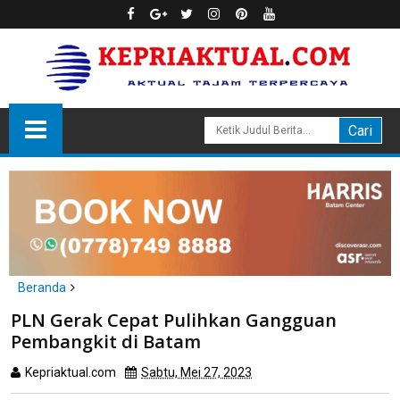
Beranda
Batam
PLN Gerak Cepat Pulihkan Gangguan
PLN Gerak Cepat Pulihkan Gangguan Pembangkit di Batam
Pembangkit di Batam
Kepriaktual.com
Sabtu, Mei 27, 2023
Dibaca
kali