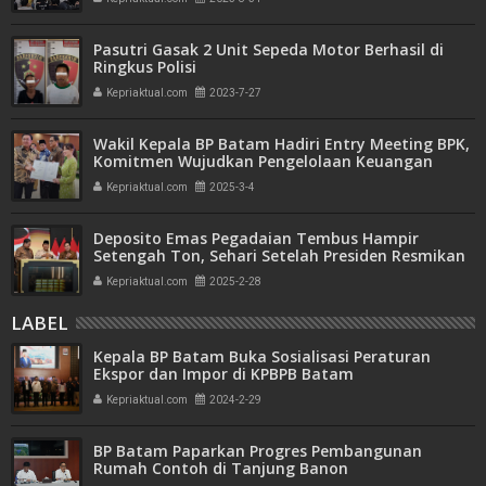
Pasutri Gasak 2 Unit Sepeda Motor Berhasil di
Ringkus Polisi
Kepriaktual.com
2023-7-27
Wakil Kepala BP Batam Hadiri Entry Meeting BPK,
Komitmen Wujudkan Pengelolaan Keuangan
Transparan dan Akuntabel
Kepriaktual.com
2025-3-4
Deposito Emas Pegadaian Tembus Hampir
Setengah Ton, Sehari Setelah Presiden Resmikan
Bank Emas
Kepriaktual.com
2025-2-28
LABEL
Kepala BP Batam Buka Sosialisasi Peraturan
Ekspor dan Impor di KPBPB Batam
Kepriaktual.com
2024-2-29
BP Batam Paparkan Progres Pembangunan
Rumah Contoh di Tanjung Banon