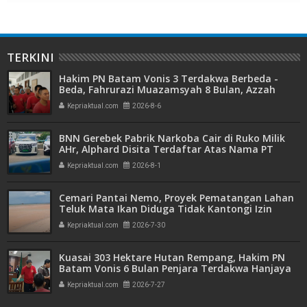
TERKINI
Hakim PN Batam Vonis 3 Terdakwa Berbeda -
Beda, Fahrurazi Muazamsyah 8 Bulan, Azzah
Azzurah dan Risma Divonis 2 Tahun 6 Bulan
Kepriaktual.com
2026-8-6
BNN Gerebek Pabrik Narkoba Cair di Ruko Milik
AHr, Alphard Disita Terdaftar Atas Nama PT
Mitra Usaha Properti
Kepriaktual.com
2026-8-1
Cemari Pantai Nemo, Proyek Pematangan Lahan
Teluk Mata Ikan Diduga Tidak Kantongi Izin
Amdal
Kepriaktual.com
2026-7-30
Kuasai 303 Hektare Hutan Rempang, Hakim PN
Batam Vonis 6 Bulan Penjara Terdakwa Hanjaya
Kepriaktual.com
2026-7-27