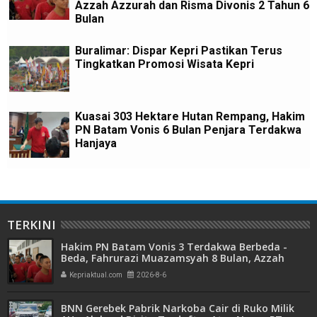
Azzah Azzurah dan Risma Divonis 2 Tahun 6
Bulan
Buralimar: Dispar Kepri Pastikan Terus
Tingkatkan Promosi Wisata Kepri
Kuasai 303 Hektare Hutan Rempang, Hakim
PN Batam Vonis 6 Bulan Penjara Terdakwa
Hanjaya
TERKINI
Hakim PN Batam Vonis 3 Terdakwa Berbeda -
Beda, Fahrurazi Muazamsyah 8 Bulan, Azzah
Azzurah dan Risma Divonis 2 Tahun 6 Bulan
Kepriaktual.com
2026-8-6
BNN Gerebek Pabrik Narkoba Cair di Ruko Milik