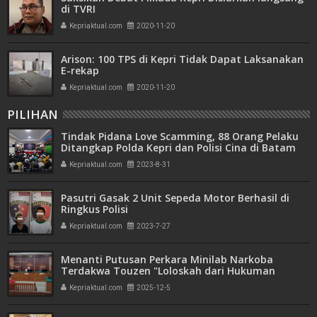
di TVRI
Kepriaktual.com
2020-11-20
Arison: 100 TPS di Kepri Tidak Dapat Laksanakan
E-rekap
Kepriaktual.com
2020-11-20
PILIHAN
Tindak Pidana Love Scamming, 88 Orang Pelaku
Ditangkap Polda Kepri dan Polisi Cina di Batam
Kepriaktual.com
2023-8-31
Pasutri Gasak 2 Unit Sepeda Motor Berhasil di
Ringkus Polisi
Kepriaktual.com
2023-7-27
Menanti Putusan Perkara Minilab Narkoba
Terdakwa Touzen "Loloskah dari Hukuman
Seumur Hidup atau Mati"
Kepriaktual.com
2025-12-5