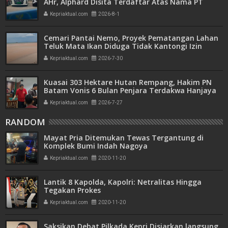
AHr, Alphard Disita Terdaftar Atas Nama PT
Mitra Usaha Properti
Kepriaktual.com
2026-8-1
Cemari Pantai Nemo, Proyek Pematangan Lahan
Teluk Mata Ikan Diduga Tidak Kantongi Izin
Amdal
Kepriaktual.com
2026-7-30
Kuasai 303 Hektare Hutan Rempang, Hakim PN
Batam Vonis 6 Bulan Penjara Terdakwa Hanjaya
Kepriaktual.com
2026-7-27
RANDOM
Mayat Pria Ditemukan Tewas Tergantung di
Komplek Bumi Indah Nagoya
Kepriaktual.com
2020-11-20
Lantik 8 Kapolda, Kapolri: Netralitas Hingga
Tegakan Prokes
Kepriaktual.com
2020-11-20
Saksikan Debat Pilkada Kepri Disiarkan langsung