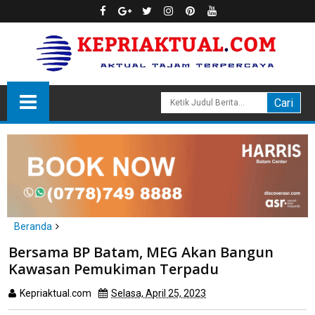
Beranda
Batam
Bersama BP Batam, MEG Akan Bangun
Bersama BP Batam, MEG Akan Bangun Kawasan Pemukiman
Kawasan Pemukiman Terpadu
Terpadu
Kepriaktual.com
Selasa, April 25, 2023
Dibaca
kali