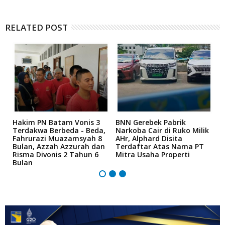
RELATED POST
n
Hakim PN Batam Vonis 3
BNN Gerebek Pabrik
C
Terdakwa Berbeda - Beda,
Narkoba Cair di Ruko Milik
P
Fahrurazi Muazamsyah 8
AHr, Alphard Disita
T
Bulan, Azzah Azzurah dan
Terdaftar Atas Nama PT
T
Risma Divonis 2 Tahun 6
Mitra Usaha Properti
Bulan