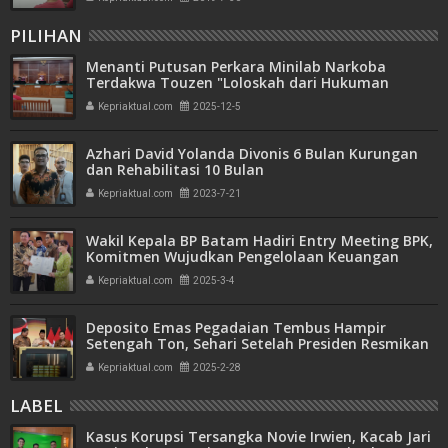
PILIHAN
Menanti Putusan Perkara Minilab Narkoba
Terdakwa Touzen "Loloskah dari Hukuman
Seumur Hidup atau Mati"
Kepriaktual.com
2025-12-5
Azhari David Yolanda Divonis 6 Bulan Kurungan
dan Rehabilitasi 10 Bulan
Kepriaktual.com
2023-7-21
Wakil Kepala BP Batam Hadiri Entry Meeting BPK,
Komitmen Wujudkan Pengelolaan Keuangan
Transparan dan Akuntabel
Kepriaktual.com
2025-3-4
Deposito Emas Pegadaian Tembus Hampir
Setengah Ton, Sehari Setelah Presiden Resmikan
Bank Emas
Kepriaktual.com
2025-2-28
LABEL
Kasus Korupsi Tersangka Novie Irwien, Kacab Jari