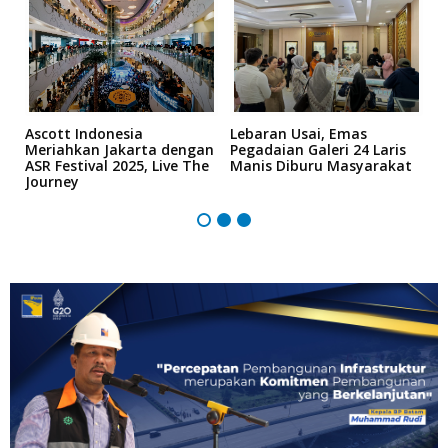
n
Ascott Indonesia
Lebaran Usai, Emas
D
h
Meriahkan Jakarta dengan
Pegadaian Galeri 24 Laris
T
ASR Festival 2025, Live The
Manis Diburu Masyarakat
S
Journey
Z
B