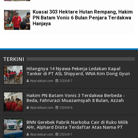
Kuasai 303 Hektare Hutan Rempang, Hakim
PN Batam Vonis 6 Bulan Penjara Terdakwa
Hanjaya
TERKINI
Hilangnya 14 Nyawa Pekerja Ledakan Kapal
Tanker di PT ASL Shipyard, WNA Kim Dong Gyun
Hanya Dituntut 1 Tahun 6 Bulan
Kepriaktual.com
2026-8-7
Hakim PN Batam Vonis 3 Terdakwa Berbeda -
Beda, Fahrurazi Muazamsyah 8 Bulan, Azzah
Azzurah dan Risma Divonis 2 Tahun 6 Bulan
Kepriaktual.com
2026-8-6
BNN Gerebek Pabrik Narkoba Cair di Ruko Milik
AHr, Alphard Disita Terdaftar Atas Nama PT
Mitra Usaha Properti
Kepriaktual.com
2026-8-1