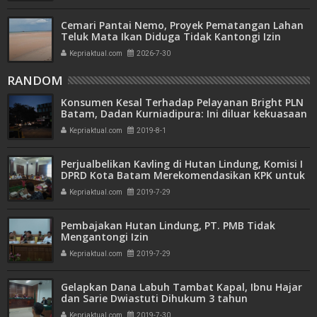
Cemari Pantai Nemo, Proyek Pematangan Lahan
Teluk Mata Ikan Diduga Tidak Kantongi Izin
Amdal
Kepriaktual.com
2026-7-30
RANDOM
Konsumen Kesal Terhadap Pelayanan Bright PLN
Batam, Dadan Kurniadipura: Ini diluar kekuasaan
kami
Kepriaktual.com
2019-8-1
Perjualbelikan Kavling di Hutan Lindung, Komisi I
DPRD Kota Batam Merekomendasikan KPK untuk
Memprosesnya
Kepriaktual.com
2019-7-29
Pembajakan Hutan Lindung, PT. PMB Tidak
Mengantongi Izin
Kepriaktual.com
2019-7-29
Gelapkan Dana Labuh Tambat Kapal, Ibnu Hajar
dan Sarie Dwiastuti Dihukum 3 tahun
Kepriaktual.com
2019-7-30