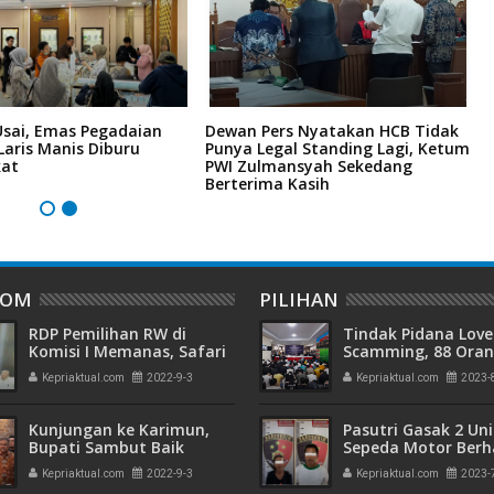
Usai, Emas Pegadaian
Dewan Pers Nyatakan HCB Tidak
P
 Laris Manis Diburu
Punya Legal Standing Lagi, Ketum
B
kat
PWI Zulmansyah Sekedang
P
Berterima Kasih
H
DOM
PILIHAN
RDP Pemilihan RW di
Tindak Pidana Love
Komisi I Memanas, Safari
Scamming, 88 Ora
Ramadan Lempar Mic ke
Pelaku Ditangkap P
Kepriaktual.com
2022-9-3
Kepriaktual.com
2023-
Lurah Hingga Naik Meja
Kepri dan Polisi Cin
Batam
Kunjungan ke Karimun,
Pasutri Gasak 2 Uni
Bupati Sambut Baik
Sepeda Motor Berha
Kedatangan Dewan
Ringkus Polisi
Kepriaktual.com
2022-9-3
Kepriaktual.com
2023-
Perniagaan dan