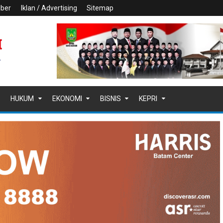
iber
Iklan / Advertising
Sitemap
HUKUM
EKONOMI
BISNIS
KEPRI