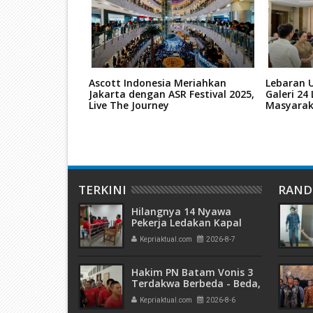
egadaian
Ascott Indonesia Meriahkan
Lebaran 
etengah Ton,
Jakarta dengan ASR Festival 2025,
Galeri 24
esiden Resmikan
Live The Journey
Masyara
TERKINI
RAN
Hilangnya 14 Nyawa
Pekerja Ledakan Kapal
Tanker di PT ASL Shipyard,
Kepriaktual.com
2026-8-7
WNA Kim Dong Gyun
Hanya Dituntut 1 Tahun 6
Bulan
Hakim PN Batam Vonis 3
Terdakwa Berbeda - Beda,
Fahrurazi Muazamsyah 8
Kepriaktual.com
2026-8-6
Bulan, Azzah Azzurah dan