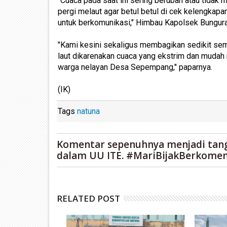
"Cuaca pada saat ini sering berubah atau tida
pergi melaut agar betul betul di cek kelengkapa
untuk berkomunikasi," Himbau Kapolsek Bungura
"Kami kesini sekaligus membagikan sedikit s
laut dikarenakan cuaca yang ekstrim dan muda
warga nelayan Desa Sepempang," paparnya.
(IK)
Tags
natuna
Komentar sepenuhnya menjadi tan
dalam UU ITE. #MariBijakBerkomen
RELATED POST