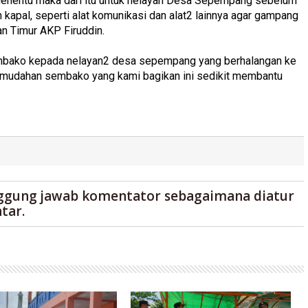
k menentu maka dari itu untuk nelayan Desa Sepempang sebelum
n kapal, seperti alat komunikasi dan alat2 lainnya agar gampang
n Timur AKP Firuddin.
embako kepada nelayan2 desa sepempang yang berhalangan ke
h mudahan sembako yang kami bagikan ini sedikit membantu
ggung jawab komentator sebagaimana diatur
tar.