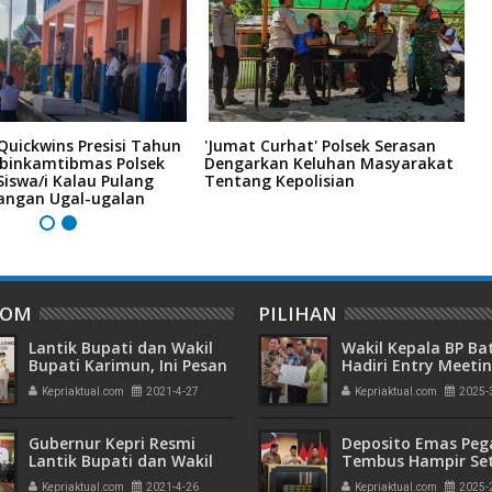
uickwins Presisi Tahun
'Jumat Curhat' Polsek Serasan
K
abinkamtibmas Polsek
Dengarkan Keluhan Masyarakat
K
Siswa/i Kalau Pulang
Tentang Kepolisian
B
Jangan Ugal-ugalan
DOM
PILIHAN
Lantik Bupati dan Wakil
Wakil Kepala BP B
Bupati Karimun, Ini Pesan
Hadiri Entry Meetin
Gubernur Kepri
Komitmen Wujudk
Kepriaktual.com
2021-4-27
Kepriaktual.com
2025-
Pengelolaan Keua
Transparan dan
Akuntabel
Gubernur Kepri Resmi
Deposito Emas Peg
Lantik Bupati dan Wakil
Tembus Hampir Se
Bupati Karimun
Ton, Sehari Setela
Kepriaktual.com
2021-4-26
Kepriaktual.com
2025-