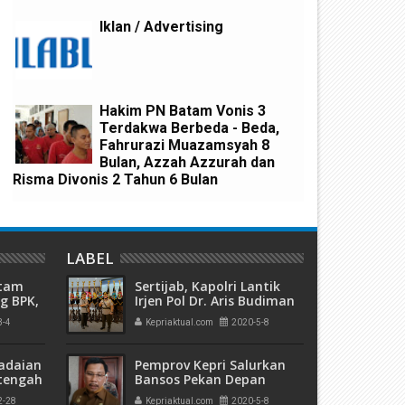
Iklan / Advertising
Hakim PN Batam Vonis 3
unjungan Silaturahim Panwaslu
Polsek Serasan Monitoring d
Terdakwa Berbeda - Beda,
ecamatan Serasan Disambut
Pengamanan Pengundian N
Fahrurazi Muazamsyah 8
aik Kapolsek
Urut Cakades di 8 Desa
Bulan, Azzah Azzurah dan
Risma Divonis 2 Tahun 6 Bulan
LABEL
atam
Sertijab, Kapolri Lantik
g BPK,
Irjen Pol Dr. Aris Budiman
an
Sebagai Kapolda Kepri
3-4
Kepriaktual.com
2020-5-8
ngan
adaian
Pemprov Kepri Salurkan
tengah
Bansos Pekan Depan
h
Kepada Warga
2-28
Kepriaktual.com
2020-5-8