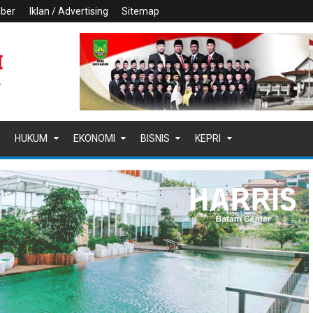
iber
Iklan / Advertising
Sitemap
HUKUM
EKONOMI
BISNIS
KEPRI