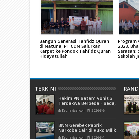
 Ketua PIA
Bangun Generasi Tahfidz Quran
Program Q
ram Ketahanan
di Natuna, PT CDN Salurkan
2023, Bh
Karpet ke Pondok Tahfidz Quran
Serasan: 
Hidayatullah
Sekolah 
TERKINI
RAN
Hakim PN Batam Vonis 3
Terdakwa Berbeda - Beda,
Fahrurazi Muazamsyah 8
Kepriaktual.com
2026-8-6
Bulan, Azzah Azzurah dan
Risma Divonis 2 Tahun 6
Bulan
BNN Gerebek Pabrik
Narkoba Cair di Ruko Milik
AHr, Alphard Disita
Kepriaktual.com
2026-8-1