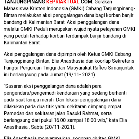
TANJUNGPINANG
KEPRIAKTUAL
.COM:
Gerakan
Mahasiswa Kristen Indonesia (GMKI) Cabang Tanjungpinang-
Bintan melakukan aksi penggalangan dana bagi korban banjir
bandang di Kalimantan Barat. Aksi penggalangan dana
melalui GMKI Peduli merupakan wujud nyata pelayanan GMKI
yang peduli terhadap korban terdampak banjir bandang di
Kalimantan Barat.
Aksi penggalangan dana dipimpin oleh Ketua GMKI Cabang
Tanjungpinang-Bintan, Elia Anasthasia dan koorlap Sekretaris
Fungsi Perguruan Tinggi dan Masyarakat Rafles Simanjuntak
ini berlangsung pada Jumat (19/11- 2021).
“Sasaran aksi penggalangan dana adalah para
pengendara/pengemudi kendaraan yang sedang berhenti
pada saat lampu merah. Dan lokasi penggalangan dana
dilakukan pada dua titik yaitu sekitaran simpang empat
Pamedan dan sekitaran jalan Basuki Rahmat, serta
berlangsung dari pukul 16.00 sampai 18.00 wib,” kata Elia
Anasthasia , Sabtu (20/11-2021).
Elia Anasthasia menyampaikan, segenap civitas GMKI