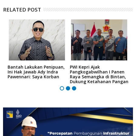
RELATED POST
Bantah Lakukan Penipuan,
PWI Kepri Ajak
K
Ini Hak Jawab Ady Indra
Pangkogabwilhan I Panen
D
Pawennari: Saya Korban
Raya Semangka di Bintan,
K
Dukung Ketahanan Pangan