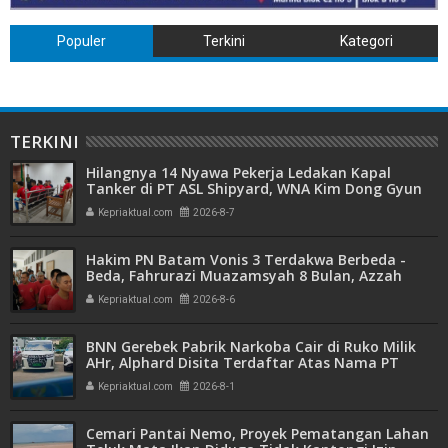
Populer
Terkini
Kategori
TERKINI
Hilangnya 14 Nyawa Pekerja Ledakan Kapal
Tanker di PT ASL Shipyard, WNA Kim Dong Gyun
Hanya Dituntut 1 Tahun 6 Bulan
Kepriaktual.com
2026-8-7
Hakim PN Batam Vonis 3 Terdakwa Berbeda -
Beda, Fahrurazi Muazamsyah 8 Bulan, Azzah
Azzurah dan Risma Divonis 2 Tahun 6 Bulan
Kepriaktual.com
2026-8-6
BNN Gerebek Pabrik Narkoba Cair di Ruko Milik
AHr, Alphard Disita Terdaftar Atas Nama PT
Mitra Usaha Properti
Kepriaktual.com
2026-8-1
Cemari Pantai Nemo, Proyek Pematangan Lahan