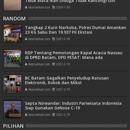
Teluk Mata Ikan Diduga Tidak Kantongi Izin
Amdal
Kepriaktual.com
2026-7-30
RANDOM
Tangkap 2 Kurir Narkoba, Polres Dumai Amankan
23 KG Sabu Dan 19.937 Pil Ekstasi
Kepriaktual.com
2021-2-18
RDP Tentang Pemotongan Kapal Acacia Nassau
di DPRD Batam, DPD PESAT: Mana ada
Penghentian, Pemotongan Tetap Berjalan
Kepriaktual.com
2021-2-19
BC Batam Gagalkan Penyeludup Ratusan
Elektronik, Rokok dan Mikol
Kepriaktual.com
2021-2-19
Sapta Nirwandar: Industri Pariwisata Indonesia
Siap Gunakan GeNose C-19
Kepriaktual.com
2021-2-19
PILIHAN