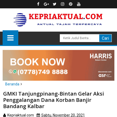
Beranda
tanjungpinang
GMKI Tanjungpinang-Bintan Gelar Aksi
GMKI Tanjungpinang-Bintan Gelar Aksi Penggalangan Dana
Penggalangan Dana Korban Banjir
Korban Banjir Bandang Kalbar
Bandang Kalbar
Kepriaktual.com
Sabtu, November 20, 2021
Dibaca
kali