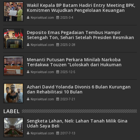
Wakil Kepala BP Batam Hadiri Entry Meeting BPK,
Komitmen Wujudkan Pengelolaan Keuangan
Transparan dan Akuntabel
Kepriaktual.com
2025-3-4
Deposito Emas Pegadaian Tembus Hampir
Setengah Ton, Sehari Setelah Presiden Resmikan
Bank Emas
Kepriaktual.com
2025-2-28
Menanti Putusan Perkara Minilab Narkoba
Terdakwa Touzen "Loloskah dari Hukuman
Seumur Hidup atau Mati"
Kepriaktual.com
2025-12-5
Azhari David Yolanda Divonis 6 Bulan Kurungan
dan Rehabilitasi 10 Bulan
Kepriaktual.com
2023-7-21
LABEL
Sengketa Lahan, Neli: Lahan Tanah Milik Gina
Udah Saya Beli
Kepriaktual.com
2017-7-13