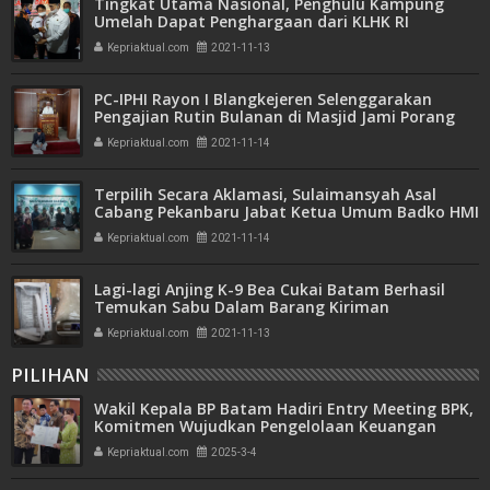
Tingkat Utama Nasional, Penghulu Kampung
Umelah Dapat Penghargaan dari KLHK RI
Kepriaktual.com
2021-11-13
PC-IPHI Rayon I Blangkejeren Selenggarakan
Pengajian Rutin Bulanan di Masjid Jami Porang
Kepriaktual.com
2021-11-14
Terpilih Secara Aklamasi, Sulaimansyah Asal
Cabang Pekanbaru Jabat Ketua Umum Badko HMI
Riau-Kepri
Kepriaktual.com
2021-11-14
Lagi-lagi Anjing K-9 Bea Cukai Batam Berhasil
Temukan Sabu Dalam Barang Kiriman
Kepriaktual.com
2021-11-13
PILIHAN
Wakil Kepala BP Batam Hadiri Entry Meeting BPK,
Komitmen Wujudkan Pengelolaan Keuangan
Transparan dan Akuntabel
Kepriaktual.com
2025-3-4