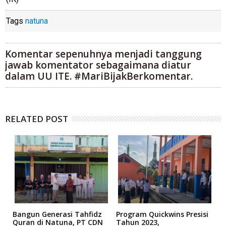
Tags
natuna
Komentar sepenuhnya menjadi tanggung
jawab komentator sebagaimana diatur
dalam UU ITE. #MariBijakBerkomentar.
RELATED POST
Bangun Generasi Tahfidz
Program Quickwins Presisi
'
Quran di Natuna, PT CDN
Tahun 2023,
S