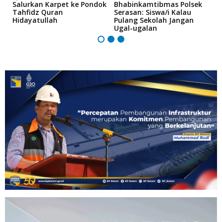
Salurkan Karpet ke Pondok
Bhabinkamtibmas Polsek
K
Tahfidz Quran
Serasan: Siswa/i Kalau
T
Hidayatullah
Pulang Sekolah Jangan
Ugal-ugalan