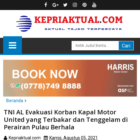
Beranda
natuna
TNI AL Evakuasi Korban Kapal Motor
TNI AL Evakuasi Korban Kapal Motor United yang Terbakar dan
United yang Terbakar dan Tenggelam di
Tenggelam di Perairan Pulau Berhala
Perairan Pulau Berhala
Kepriaktual.com
Kamis, Agustus 05, 2021
Dibaca
kali