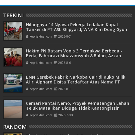
TERKINI
Hilangnya 14 Nyawa Pekerja Ledakan Kapal
Tanker di PT ASL Shipyard, WNA Kim Dong Gyun
Hanya Dituntut 1 Tahun 6 Bulan
Kepriaktual.com
2026-8-7
Hakim PN Batam Vonis 3 Terdakwa Berbeda -
Beda, Fahrurazi Muazamsyah 8 Bulan, Azzah
Azzurah dan Risma Divonis 2 Tahun 6 Bulan
Kepriaktual.com
2026-8-6
BNN Gerebek Pabrik Narkoba Cair di Ruko Milik
AHr, Alphard Disita Terdaftar Atas Nama PT
Mitra Usaha Properti
Kepriaktual.com
2026-8-1
Cemari Pantai Nemo, Proyek Pematangan Lahan
Teluk Mata Ikan Diduga Tidak Kantongi Izin
Amdal
Kepriaktual.com
2026-7-30
RANDOM