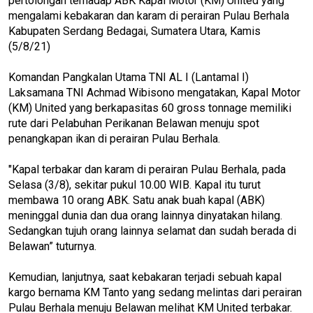
pertolongan terhadap ABK Kapal Motor (KM) United yang
mengalami kebakaran dan karam di perairan Pulau Berhala
Kabupaten Serdang Bedagai, Sumatera Utara, Kamis
(5/8/21)
Komandan Pangkalan Utama TNI AL I (Lantamal I)
Laksamana TNI Achmad Wibisono mengatakan, Kapal Motor
(KM) United yang berkapasitas 60 gross tonnage memiliki
rute dari Pelabuhan Perikanan Belawan menuju spot
penangkapan ikan di perairan Pulau Berhala.
"Kapal terbakar dan karam di perairan Pulau Berhala, pada
Selasa (3/8), sekitar pukul 10.00 WIB. Kapal itu turut
membawa 10 orang ABK. Satu anak buah kapal (ABK)
meninggal dunia dan dua orang lainnya dinyatakan hilang.
Sedangkan tujuh orang lainnya selamat dan sudah berada di
Belawan” tuturnya.
Kemudian, lanjutnya, saat kebakaran terjadi sebuah kapal
kargo bernama KM Tanto yang sedang melintas dari perairan
Pulau Berhala menuju Belawan melihat KM United terbakar.