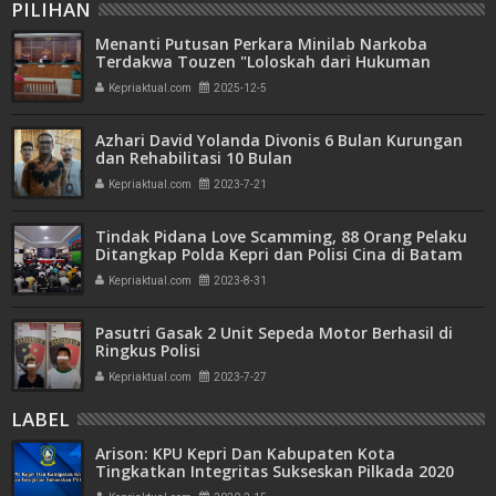
PILIHAN
Menanti Putusan Perkara Minilab Narkoba
Terdakwa Touzen "Loloskah dari Hukuman
Seumur Hidup atau Mati"
Kepriaktual.com
2025-12-5
Azhari David Yolanda Divonis 6 Bulan Kurungan
dan Rehabilitasi 10 Bulan
Kepriaktual.com
2023-7-21
Tindak Pidana Love Scamming, 88 Orang Pelaku
Ditangkap Polda Kepri dan Polisi Cina di Batam
Kepriaktual.com
2023-8-31
Pasutri Gasak 2 Unit Sepeda Motor Berhasil di
Ringkus Polisi
Kepriaktual.com
2023-7-27
LABEL
Arison: KPU Kepri Dan Kabupaten Kota
Tingkatkan Integritas Sukseskan Pilkada 2020