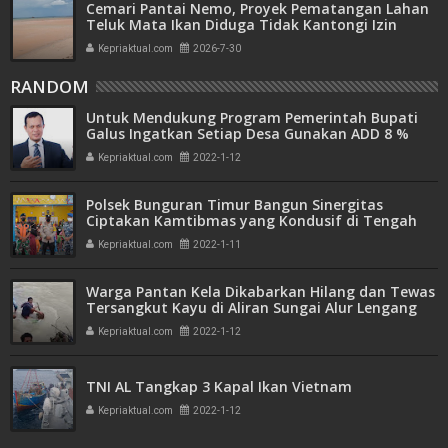
Cemari Pantai Nemo, Proyek Pematangan Lahan
Teluk Mata Ikan Diduga Tidak Kantongi Izin
Amdal
Kepriaktual.com
2026-7-30
RANDOM
Untuk Mendukung Program Pemerintah Bupati
Galus Ingatkan Setiap Desa Gunakan ADD 8 %
Untuk Menunjang Covid-19
Kepriaktual.com
2022-1-12
Polsek Bunguran Timur Bangun Sinergitas
Ciptakan Kamtibmas yang Kondusif di Tengah
Pandemi Covid-19
Kepriaktual.com
2022-1-11
Warga Pantan Kela Dikabarkan Hilang dan Tewas
Tersangkut Kayu di Aliran Sungai Alur Lengang
Kepriaktual.com
2022-1-12
TNI AL Tangkap 3 Kapal Ikan Vietnam
Kepriaktual.com
2022-1-12