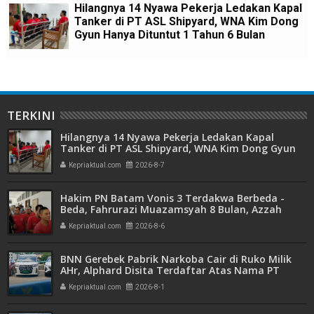
Hilangnya 14 Nyawa Pekerja Ledakan Kapal
Tanker di PT ASL Shipyard, WNA Kim Dong
Gyun Hanya Dituntut 1 Tahun 6 Bulan
TERKINI
Hilangnya 14 Nyawa Pekerja Ledakan Kapal
Tanker di PT ASL Shipyard, WNA Kim Dong Gyun
Hanya Dituntut 1 Tahun 6 Bulan
Kepriaktual.com
2026-8-7
Hakim PN Batam Vonis 3 Terdakwa Berbeda -
Beda, Fahrurazi Muazamsyah 8 Bulan, Azzah
Azzurah dan Risma Divonis 2 Tahun 6 Bulan
Kepriaktual.com
2026-8-6
BNN Gerebek Pabrik Narkoba Cair di Ruko Milik
AHr, Alphard Disita Terdaftar Atas Nama PT
Mitra Usaha Properti
Kepriaktual.com
2026-8-1