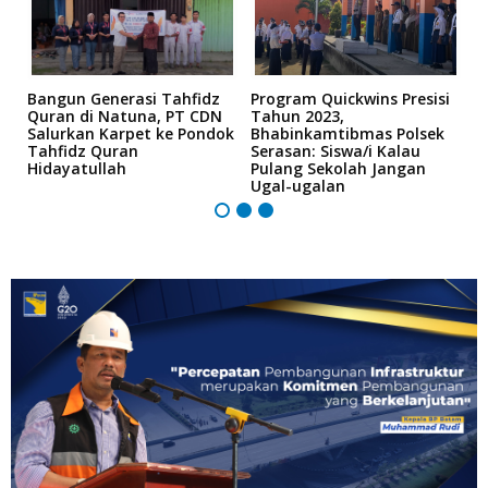
Bangun Generasi Tahfidz
Program Quickwins Presisi
'
Quran di Natuna, PT CDN
Tahun 2023,
S
Salurkan Karpet ke Pondok
Bhabinkamtibmas Polsek
K
Tahfidz Quran
Serasan: Siswa/i Kalau
T
Hidayatullah
Pulang Sekolah Jangan
Ugal-ugalan