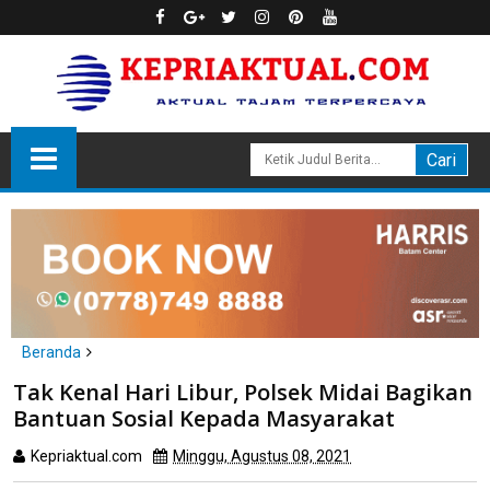
Beranda
natuna
Tak Kenal Hari Libur, Polsek Midai Bagikan
Tak Kenal Hari Libur, Polsek Midai Bagikan Bantuan Sosial
Bantuan Sosial Kepada Masyarakat
Kepada Masyarakat
Kepriaktual.com
Minggu, Agustus 08, 2021
Dibaca
kali