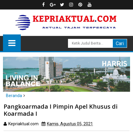
Beranda
natuna
Pangkoarmada I Pimpin Apel Khusus di Koarmada I
Pangkoarmada I Pimpin Apel Khusus di
Koarmada I
Kepriaktual.com
Kamis, Agustus 05, 2021
Dibaca
kali