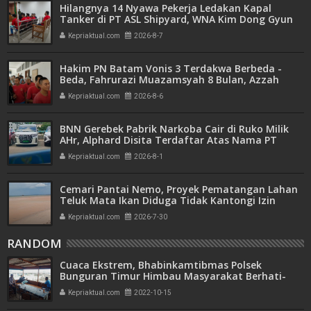
Hilangnya 14 Nyawa Pekerja Ledakan Kapal
Tanker di PT ASL Shipyard, WNA Kim Dong Gyun
Hanya Dituntut 1 Tahun 6 Bulan
Kepriaktual.com
2026-8-7
Hakim PN Batam Vonis 3 Terdakwa Berbeda -
Beda, Fahrurazi Muazamsyah 8 Bulan, Azzah
Azzurah dan Risma Divonis 2 Tahun 6 Bulan
Kepriaktual.com
2026-8-6
BNN Gerebek Pabrik Narkoba Cair di Ruko Milik
AHr, Alphard Disita Terdaftar Atas Nama PT
Mitra Usaha Properti
Kepriaktual.com
2026-8-1
Cemari Pantai Nemo, Proyek Pematangan Lahan
Teluk Mata Ikan Diduga Tidak Kantongi Izin
Amdal
Kepriaktual.com
2026-7-30
RANDOM
Cuaca Ekstrem, Bhabinkamtibmas Polsek
Bunguran Timur Himbau Masyarakat Berhati-
Hati Melaut
Kepriaktual.com
2022-10-15