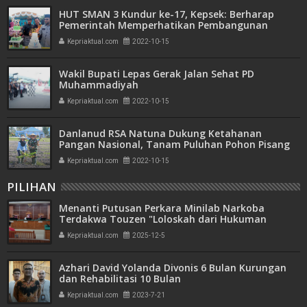
HUT SMAN 3 Kundur ke-17, Kepsek: Berharap
Pemerintah Memperhatikan Pembangunan
Sekolah ini
Kepriaktual.com
2022-10-15
Wakil Bupati Lepas Gerak Jalan Sehat PD
Muhammadiyah
Kepriaktual.com
2022-10-15
Danlanud RSA Natuna Dukung Ketahanan
Pangan Nasional, Tanam Puluhan Pohon Pisang
Kepriaktual.com
2022-10-15
PILIHAN
Menanti Putusan Perkara Minilab Narkoba
Terdakwa Touzen "Loloskah dari Hukuman
Seumur Hidup atau Mati"
Kepriaktual.com
2025-12-5
Azhari David Yolanda Divonis 6 Bulan Kurungan
dan Rehabilitasi 10 Bulan
Kepriaktual.com
2023-7-21