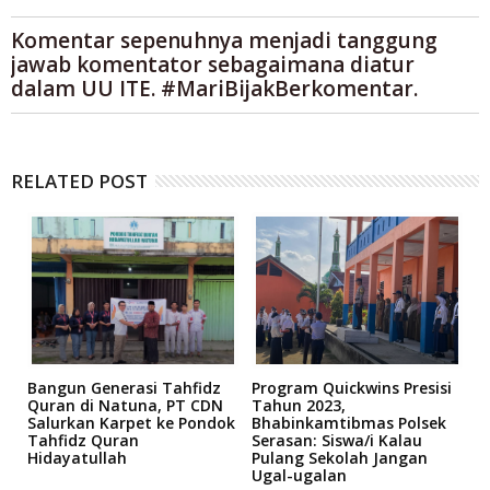
Komentar sepenuhnya menjadi tanggung
jawab komentator sebagaimana diatur
dalam UU ITE. #MariBijakBerkomentar.
RELATED POST
Bangun Generasi Tahfidz
Program Quickwins Presisi
'
Quran di Natuna, PT CDN
Tahun 2023,
S
Salurkan Karpet ke Pondok
Bhabinkamtibmas Polsek
K
Tahfidz Quran
Serasan: Siswa/i Kalau
T
Hidayatullah
Pulang Sekolah Jangan
Ugal-ugalan