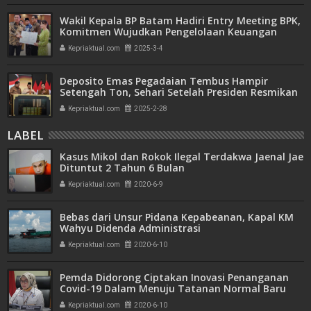
Wakil Kepala BP Batam Hadiri Entry Meeting BPK,
Komitmen Wujudkan Pengelolaan Keuangan
Transparan dan Akuntabel
Kepriaktual.com
2025-3-4
Deposito Emas Pegadaian Tembus Hampir
Setengah Ton, Sehari Setelah Presiden Resmikan
Bank Emas
Kepriaktual.com
2025-2-28
LABEL
Kasus Mikol dan Rokok Ilegal Terdakwa Jaenal Jae
Dituntut 2 Tahun 6 Bulan
Kepriaktual.com
2020-6-9
Bebas dari Unsur Pidana Kepabeanan, Kapal KM
Wahyu Didenda Administrasi
Kepriaktual.com
2020-6-10
Pemda Didorong Ciptakan Inovasi Penanganan
Covid-19 Dalam Menuju Tatanan Normal Baru
Kepriaktual.com
2020-6-10